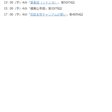
13 : 00（字）4ch『
薯童謡（ソドンヨ）
』 第53/74話
15 : 00（字）4ch『優雅な帝国』第10/78話
17 : 00（字）4ch『
宮廷女官チャングムの誓い
』第46/54話