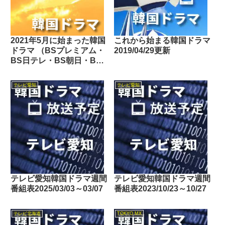
2021年5月に始まった韓国
これから始まる韓国ドラマ
ドラマ （BSプレミアム・
2019/04/29更新
BS日テレ・BS朝日・BS-
TBS・BSテレ東・BSフ
ジ・BS11・BS12・テレビ
テレビ愛知
テレビ愛知
東京・TOKYO MX・テレ
玉・チバテレ・テレビ神奈
川・テレビ大阪・サンテレ
ビ・KBS京都・テレビ愛
知・テレビ北海道）
テレビ愛知韓国ドラマ週間
テレビ愛知韓国ドラマ週間
番組表2025/03/03～03/07
番組表2023/10/23～10/27
テレビ北海道
TOKYO MX