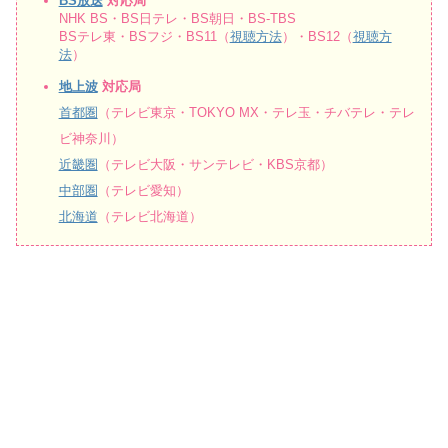
BS放送
対応局
NHK BS・BS日テレ・BS朝日・BS-TBS
BSテレ東・BSフジ・BS11（
視聴方法
）・BS12（
視聴方
法
）
地上波
対応局
首都圏
（テレビ東京・TOKYO MX・テレ玉・チバテレ・テレ
ビ神奈川）
近畿圏
（テレビ大阪・サンテレビ・KBS京都）
中部圏
（テレビ愛知）
北海道
（テレビ北海道）