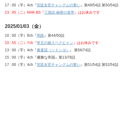
17 : 00（字）4ch『
宮廷女官チャングムの誓い
』第49/54話 第50/54話
23 : 45（二）NHK BS『
三国志 秘密の皇帝
』はお休みです
2025/01/03（金）
10 : 00（字）8ch『
馬医
』第44/50話
10 : 55（二）7ch『
帝王の娘スベクヒャン
』はお休みです
13 : 00（字）4ch『
薯童謡（ソドンヨ）
』 第56/74話
15 : 00（字）4ch『優雅な帝国』第13/78話
17 : 00（字）4ch『
宮廷女官チャングムの誓い
』第51/54話 第52/54話