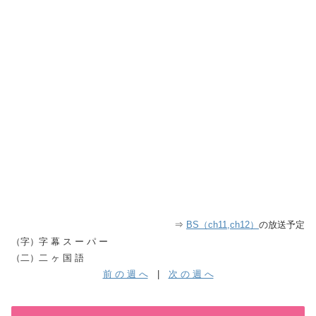
⇒
BS（ch11,ch12）
の放送予定
（字）字 幕 ス ー パ ー
（二）二 ヶ 国 語
前 の 週 へ
|
次 の 週 へ