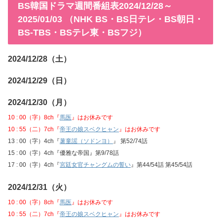
BS韓国ドラマ週間番組表2024/12/28～
2025/01/03 （NHK BS・BS日テレ・BS朝日・
BS-TBS・BSテレ東・BSフジ）
2024/12/28（土）
2024/12/29（日）
2024/12/30（月）
10 : 00（字）8ch『
馬医
』はお休みです
10 : 55（二）7ch『
帝王の娘スベクヒャン
』はお休みです
13 : 00（字）4ch『
薯童謡（ソドンヨ）
』 第52/74話
15 : 00（字）4ch『優雅な帝国』第9/78話
17 : 00（字）4ch『
宮廷女官チャングムの誓い
』第44/54話 第45/54話
2024/12/31（火）
10 : 00（字）8ch『
馬医
』はお休みです
10 : 55（二）7ch『
帝王の娘スベクヒャン
』はお休みです