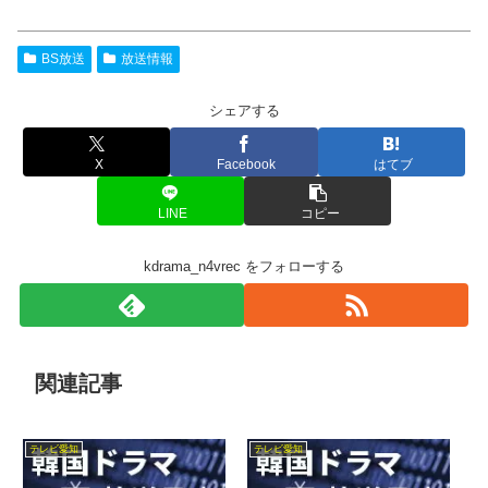
BS放送
放送情報
シェアする
X
Facebook
はてブ
LINE
コピー
kdrama_n4vrec をフォローする
関連記事
テレビ愛知
テレビ愛知