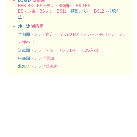
BS放送
対応局
NHK BS・BS日テレ・BS朝日・BS-TBS
BSテレ東・BSフジ・BS11（
視聴方法
）・BS12（
視聴方
法
）
地上波
対応局
首都圏
（テレビ東京・TOKYO MX・テレ玉・チバテレ・テレ
ビ神奈川）
近畿圏
（テレビ大阪・サンテレビ・KBS京都）
中部圏
（テレビ愛知）
北海道
（テレビ北海道）