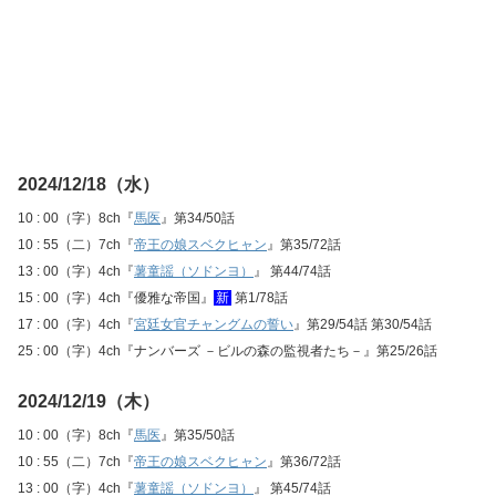
2024/12/18（水）
10 : 00（字）8ch『
馬医
』第34/50話
10 : 55（二）7ch『
帝王の娘スベクヒャン
』第35/72話
13 : 00（字）4ch『
薯童謡（ソドンヨ）
』 第44/74話
15 : 00（字）4ch『優雅な帝国』
新
第1/78話
17 : 00（字）4ch『
宮廷女官チャングムの誓い
』第29/54話 第30/54話
25 : 00（字）4ch『ナンバーズ －ビルの森の監視者たち－』第25/26話
2024/12/19（木）
10 : 00（字）8ch『
馬医
』第35/50話
10 : 55（二）7ch『
帝王の娘スベクヒャン
』第36/72話
13 : 00（字）4ch『
薯童謡（ソドンヨ）
』 第45/74話