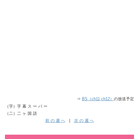
⇒
BS（ch11,ch12）
の放送予定
（字）字 幕 ス ー パ ー
（二）二 ヶ 国 語
前 の 週 へ
|
次 の 週 へ