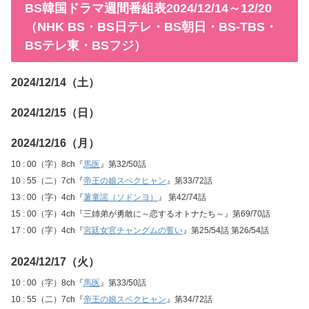
BS韓国ドラマ週間番組表2024/12/14～12/20
（NHK BS・BS日テレ・BS朝日・BS-TBS・
BSテレ東・BSフジ）
2024/12/14（土）
2024/12/15（日）
2024/12/16（月）
10 : 00（字）8ch『
馬医
』第32/50話
10 : 55（二）7ch『
帝王の娘スベクヒャン
』第33/72話
13 : 00（字）4ch『
薯童謡（ソドンヨ）
』 第42/74話
15 : 00（字）4ch『三姉弟が勇敢に～恋するオトナたち～』第69/70話
17 : 00（字）4ch『
宮廷女官チャングムの誓い
』第25/54話 第26/54話
2024/12/17（火）
10 : 00（字）8ch『
馬医
』第33/50話
10 : 55（二）7ch『
帝王の娘スベクヒャン
』第34/72話