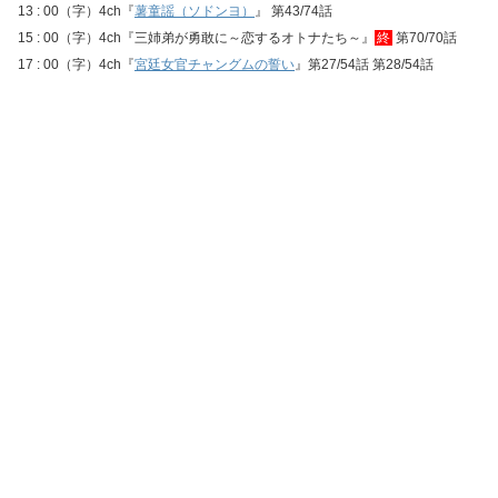
13 : 00（字）4ch『
薯童謡（ソドンヨ）
』 第43/74話
15 : 00（字）4ch『三姉弟が勇敢に～恋するオトナたち～』
終
第70/70話
17 : 00（字）4ch『
宮廷女官チャングムの誓い
』第27/54話 第28/54話