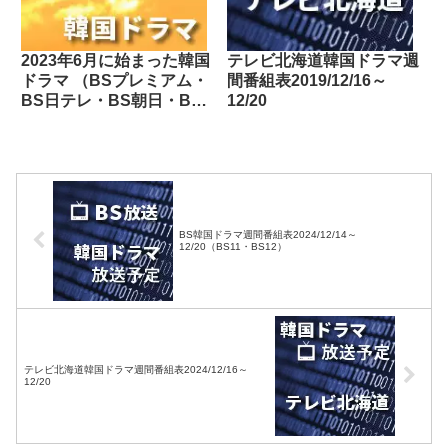
2023年6月に始まった韓国
テレビ北海道韓国ドラマ週
ドラマ （BSプレミアム・
間番組表2019/12/16～
BS日テレ・BS朝日・BS-
12/20
TBS・BSテレ東・BSフ
ジ・BS11・BS12・テレビ
東京・TOKYO MX・テレ
玉・チバテレ・テレビ神奈
川・テレビ大阪・サンテレ
ビ・KBS京都・テレビ愛
BS韓国ドラマ週間番組表2024/12/14～
知・テレビ北海道）
12/20（BS11・BS12）
テレビ北海道韓国ドラマ週間番組表2024/12/16～
12/20