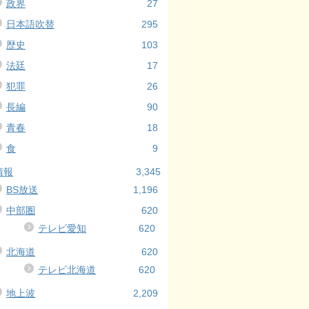
政界
27
日本語吹替
295
歴史
103
法廷
17
犯罪
26
長編
90
青春
18
食
9
情報
3,345
BS放送
1,196
中部圏
620
テレビ愛知
620
北海道
620
テレビ北海道
620
地上波
2,209