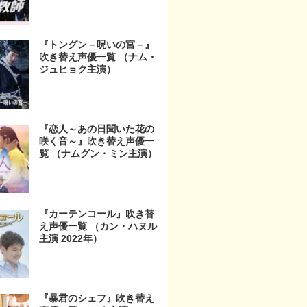
『トングン－呪いの宮－』
吹き替え声優一覧 （ナム・
ジュヒョク主演）
『恋人～あの日聞いた花の
咲く音～』吹き替え声優一
覧 （ナムグン・ミン主演）
『カーテンコール』吹き替
え声優一覧 （カン・ハヌル
主演 2022年）
『暴君のシェフ』吹き替え