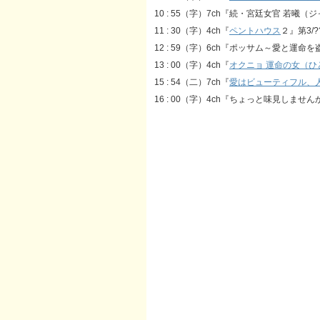
10 : 55（字）7ch『続・宮廷女官 若曦（
11 : 30（字）4ch『
ペントハウス
２』第3/?
12 : 59（字）6ch『ポッサム～愛と運命を
13 : 00（字）4ch『
オクニョ 運命の女（ひ
15 : 54（二）7ch『
愛はビューティフル、
16 : 00（字）4ch『ちょっと味見しませんか