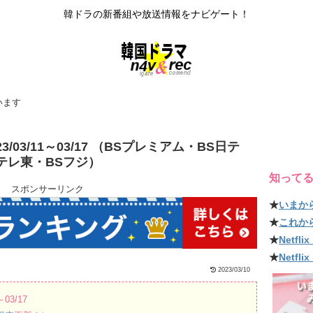
韓ドラの新番組や放送情報をナビゲート！
います
/03/11～03/17 （BSプレミアム・BS日テ
Sテレ東・BSフジ）
知って
スポンサーリンク
★
いまか
★
これか
★
Netf
★
Netfl
2023/03/10
03/17