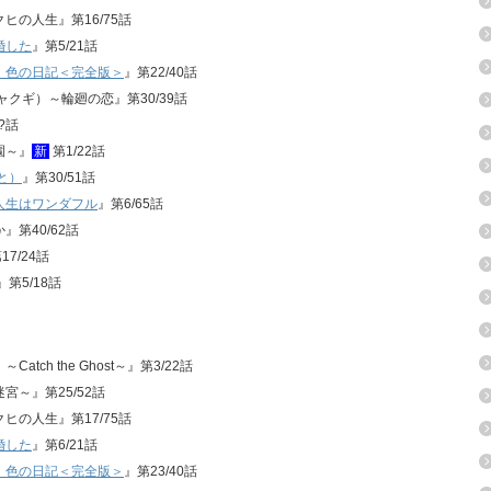
クヒの人生』第16/75話
婚した
』第5/21話
、色の日記＜完全版＞
』第22/40話
ジャクギ）～輪廻の恋』第30/39話
?話
園～』
新
第1/22話
と）
』第30/51話
人生はワンダフル
』第6/65話
』第40/62話
17/24話
os』第5/18話
atch the Ghost～』第3/22話
迷宮～』第25/52話
クヒの人生』第17/75話
婚した
』第6/21話
、色の日記＜完全版＞
』第23/40話