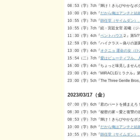
08 : 53（字）7ch『輝け！きらびやかなボ
10 : 00（字）8ch『
だから俺はアンチと結
10 : 55（字）7ch『
師任堂（サイムダン）
10 : 55（字）7ch『続・宮廷女官 若曦（
11 : 30（字）4ch『
ペントハウス
２』第5/?
12 : 59（字）6ch『ハイクラス～偽りの楽
13 : 00（字）4ch『
オクニョ 運命の女（ひ
15 : 54（二）7ch『
愛はビューティフル、
16 : 00（字）4ch『ちょっと味見しませんか
23 : 00（字）4ch『MIRACLE/ミラクル』第
23 : 00（字）5ch『The Three Gentle Br
2023/03/17（金）
07 : 00（字）6ch『君のハートを捕まえろ！～C
08 : 30（字）5ch『秘密の家～愛と復讐の
08 : 53（字）7ch『輝け！きらびやかなボ
10 : 00（字）8ch『
だから俺はアンチと結
10 : 55（字）7ch『
師任堂（サイムダン）