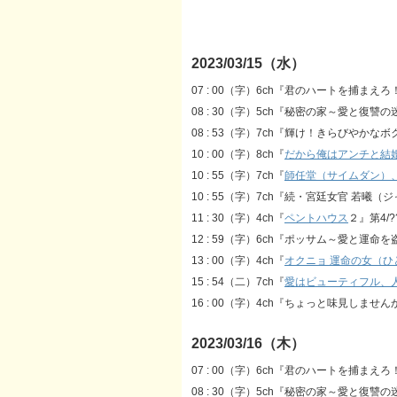
2023/03/15（水）
07 : 00（字）6ch『君のハートを捕まえろ！～C
08 : 30（字）5ch『秘密の家～愛と復讐の
08 : 53（字）7ch『輝け！きらびやかなボ
10 : 00（字）8ch『
だから俺はアンチと結
10 : 55（字）7ch『
師任堂（サイムダン）
10 : 55（字）7ch『続・宮廷女官 若曦（
11 : 30（字）4ch『
ペントハウス
２』第4/?
12 : 59（字）6ch『ポッサム～愛と運命
13 : 00（字）4ch『
オクニョ 運命の女（ひ
15 : 54（二）7ch『
愛はビューティフル、
16 : 00（字）4ch『ちょっと味見しませんか
2023/03/16（木）
07 : 00（字）6ch『君のハートを捕まえろ！～C
08 : 30（字）5ch『秘密の家～愛と復讐の