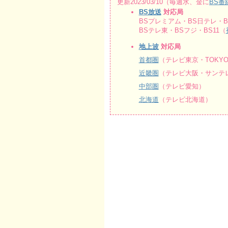
更新2023/03/10（毎週水、金に
BS番
BS放送
対応局
BSプレミアム・BS日テレ・BS
BSテレ東・BSフジ・BS11（
地上波
対応局
首都圏
（テレビ東京・TOKY
近畿圏
（テレビ大阪・サンテレ
中部圏
（テレビ愛知）
北海道
（テレビ北海道）