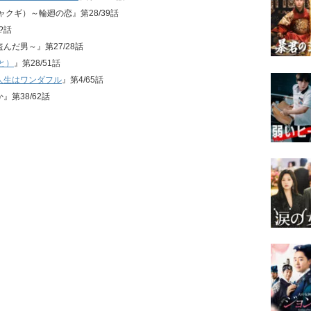
ジャクギ）～輪廻の恋』第28/39話
?話
盗んだ男～』第27/28話
と）
』第28/51話
人生はワンダフル
』第4/65話
』第38/62話