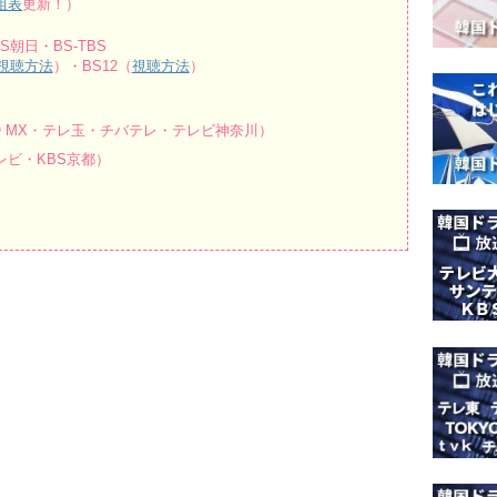
組表
更新！）
朝日・BS-TBS
視聴方法
）・BS12（
視聴方法
）
O MX・テレ玉・チバテレ・テレビ神奈川）
ビ・KBS京都）