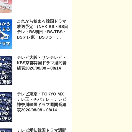
これから始まる韓国ドラマ
放送予定 （NHK BS・BS日
テレ・BS朝日・BS-TBS・
BSテレ東・BSフジ・
BS11・BS12・テレビ東
京・TOKYO MX・テレ玉・
チバテレ・テレビ神奈川・
テレビ大阪・サンテレビ・
テレビ大阪・サンテレビ・
KBS京都韓国ドラマ週間番
KBS京都・テレビ愛知・テ
組表2026/08/08～08/14
レビ北海道）
テレビ東京・TOKYO MX・
テレ玉・チバテレ・テレビ
神奈川韓国ドラマ週間番組
表2026/08/08～08/14
テレビ愛知韓国ドラマ週間