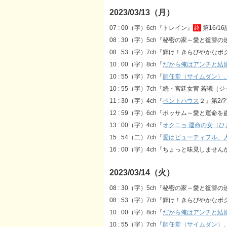
2023/03/13（月）
07 : 00（字）6ch『トレイン』
終
第16/16
08 : 30（字）5ch『秘密の家～愛と復讐の
08 : 53（字）7ch『輝け！きらびやかなボ
10 : 00（字）8ch『
だから俺はアンチと結
10 : 55（字）7ch『
師任堂（サイムダン）
10 : 55（字）7ch『続・宮廷女官 若曦（
11 : 30（字）4ch『
ペントハウス
２』第2/?
12 : 59（字）6ch『ポッサム～愛と運命を
13 : 00（字）4ch『
オクニョ 運命の女（ひ
15 : 54（二）7ch『
愛はビューティフル、
16 : 00（字）4ch『ちょっと味見しませんか
2023/03/14（火）
08 : 30（字）5ch『秘密の家～愛と復讐の
08 : 53（字）7ch『輝け！きらびやかなボ
10 : 00（字）8ch『
だから俺はアンチと結
10 : 55（字）7ch『
師任堂（サイムダン）