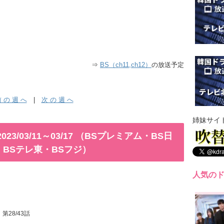
⇒
BS（ch11,ch12）
の放送予定
 の 週 へ
|
次 の 週 へ
姉妹サイ
3/03/11～03/17 （BSプレミアム・BS日
S・BSテレ東・BSフジ）
人気の
』第28/43話