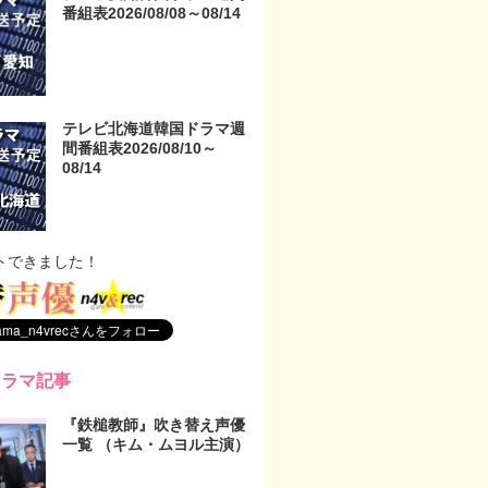
番組表2026/08/08～08/14
テレビ北海道韓国ドラマ週
間番組表2026/08/10～
08/14
トできました！
ドラマ記事
『鉄槌教師』吹き替え声優
一覧 （キム・ムヨル主演）