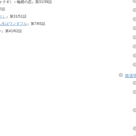
ジャクギ）～輪廻の恋』第31/39話
?話
と）
』第31/51話
人生はワンダフル
』第7/65話
』第41/62話
放送