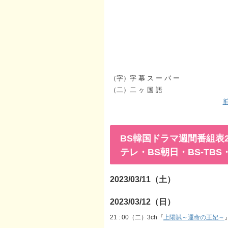
（字）字 幕 ス ー パ ー
（二）二 ヶ 国 語
前
BS韓国ドラマ週間番組表202
テレ・BS朝日・BS-TB
2023/03/11（土）
2023/03/12（日）
21 : 00（二）3ch『
上陽賦～運命の王妃～