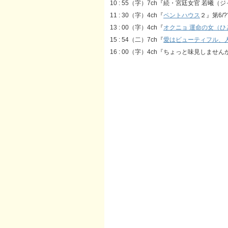
10 : 55（字）7ch『続・宮廷女官 若曦（
11 : 30（字）4ch『
ペントハウス
２』第6/?
13 : 00（字）4ch『
オクニョ 運命の女（ひ
15 : 54（二）7ch『
愛はビューティフル、
16 : 00（字）4ch『ちょっと味見しませんか