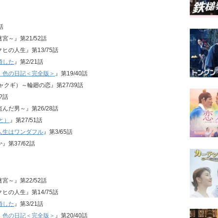
話
迷宮～』第21/52話
クヒの人生』第13/75話
婚した
』第2/21話
、色の日記＜完全版＞
』第19/40話
ジャクギ）～輪廻の恋』第27/39話
?話
盗んだ男～』第26/28話
と）
』第27/51話
人生はワンダフル
』第3/65話
』第37/62話
迷宮～』第22/52話
クヒの人生』第14/75話
婚した
』第3/21話
、色の日記＜完全版＞
』第20/40話