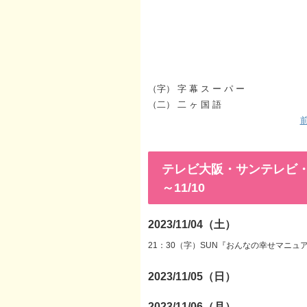
（字） 字 幕 ス ー パ ー
（二） 二 ヶ 国 語
前
テレビ大阪・サンテレビ・KB
～11/10
2023/11/04（土）
21：30（字）SUN『おんなの幸せマニュア
2023/11/05（日）
2023/11/06（月）