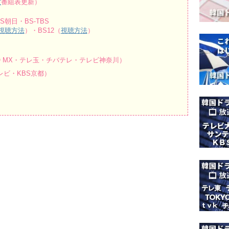
波
番組表更新）
朝日・BS-TBS
視聴方法
）・BS12（
視聴方法
）
O MX・テレ玉・チバテレ・テレビ神奈川）
ビ・KBS京都）