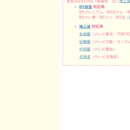
更新2023/11/03（毎週水、土に
地上
BS放送
対応局
BSプレミアム・BS日テレ・BS
BSテレ東・BSフジ・BS11（
地上波
対応局
首都圏
（テレビ東京・TOKY
近畿圏
（テレビ大阪・サンテレ
中部圏
（テレビ愛知）
北海道
（テレビ北海道）