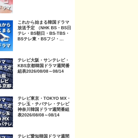
これから始まる韓国ドラマ
放送予定 （NHK BS・BS日
テレ・BS朝日・BS-TBS・
BSテレ東・BSフジ・
BS11・BS12・テレビ東
京・TOKYO MX・テレ玉・
チバテレ・テレビ神奈川・
テレビ大阪・サンテレビ・
テレビ大阪・サンテレビ・
KBS京都韓国ドラマ週間番
KBS京都・テレビ愛知・テ
組表2026/08/08～08/14
レビ北海道）
テレビ東京・TOKYO MX・
テレ玉・チバテレ・テレビ
神奈川韓国ドラマ週間番組
表2026/08/08～08/14
テレビ愛知韓国ドラマ週間