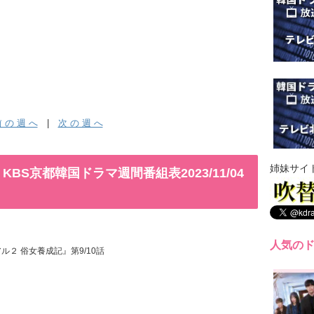
 の 週 へ
|
次 の 週 へ
姉妹サイ
S京都韓国ドラマ週間番組表2023/11/04
人気の
ル２ 俗女養成記』第9/10話