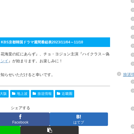
S京都韓国ドラマ週間番組表2023/11/04～11/10
、花海棠の紅にあらず』、チョ・ヨジョン主演『ハイクラス～偽
トンイ
』が始まります。お楽しみに！
放送
お知らせいただけると幸いです。
大阪
地上波
放送情報
近畿圏
シェアする
Facebook
はてブ