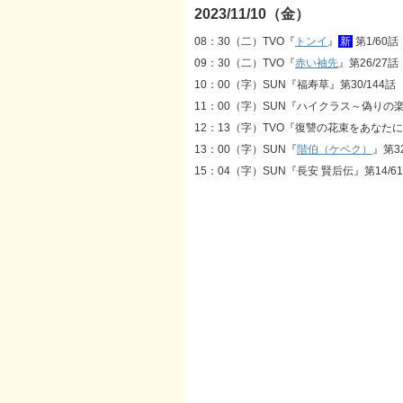
2023/11/10（金）
08：30（二）TVO『
トンイ
』
新
第1/60話
09：30（二）TVO『
赤い袖先
』第26/27話
10：00（字）SUN『福寿草』第30/144話
11：00（字）SUN『ハイクラス～偽りの楽
12：13（字）TVO『復讐の花束をあなたに』
13：00（字）SUN『
階伯（ケベク）
』第32
15：04（字）SUN『長安 賢后伝』第14/6