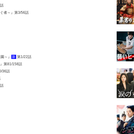
1話
ぐ者～』第3/56話
楽園～』
新
第1/22話
第81/158話
/36話
話
1話