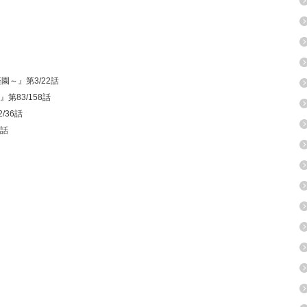
園～』第3/22話
第83/158話
/36話
1話