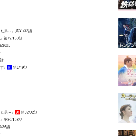
た男～』第31/32話
第79/158話
/36話
話
1話
らず』
新
第1/49話
した男～』
終
第32/32話
第80/158話
/36話
話