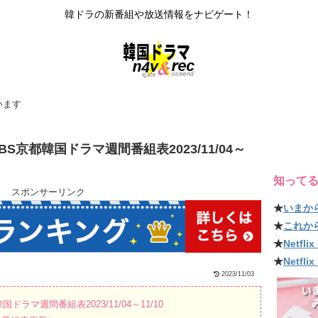
韓ドラの新番組や放送情報をナビゲート！
います
京都韓国ドラマ週間番組表2023/11/04～
知って
スポンサーリンク
★
いまか
★
これか
★
Netf
★
Netfl
2023/11/03
ラマ週間番組表2023/11/04～11/10