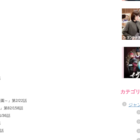
話
カテゴ
園～』第2/22話
ジャ
第82/158話
/36話
話
1話