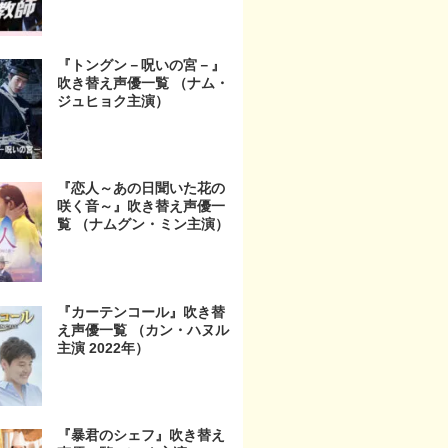
『トングン－呪いの宮－』
吹き替え声優一覧 （ナム・
ジュヒョク主演）
『恋人～あの日聞いた花の
咲く音～』吹き替え声優一
覧 （ナムグン・ミン主演）
『カーテンコール』吹き替
え声優一覧 （カン・ハヌル
主演 2022年）
『暴君のシェフ』吹き替え