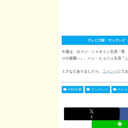
テレビ大阪・サンテレビ・KB
今週は、ホァン・シャオミン主演『君
りの楽園～』、ハン・ヒョジュ主演『
ミスなどありましたら、
コメント
にて
KBS京都
サンテレビ
テレビ
X