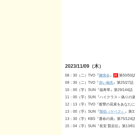
2023/11/09（木）
08：30（二）TVO『
陳情令
』
終
第50/50
09：30（二）TVO『
赤い袖先
』第25/27話
10：00（字）SUN『福寿草』第29/144話
11：00（字）SUN『ハイクラス～偽りの楽
12：13（字）TVO『復讐の花束をあなたに』
13：00（字）SUN『
階伯（ケベク）
』第31
13：30（字）KBS『運命の渦』第75/124
15：04（字）SUN『長安 賢后伝』第13/6