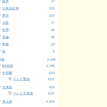
政界
27
日本語吹替
295
歴史
103
法廷
17
犯罪
26
長編
90
青春
18
食
9
情報
3,345
BS放送
1,196
中部圏
620
テレビ愛知
620
北海道
620
テレビ北海道
620
地上波
2,209