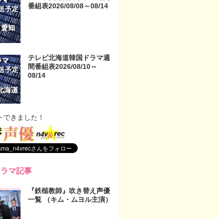
番組表2026/08/08～08/14
テレビ北海道韓国ドラマ週
間番組表2026/08/10～
08/14
トできました！
ドラマ記事
『鉄槌教師』吹き替え声優
一覧 （キム・ムヨル主演）