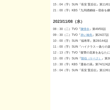
15：04（字）SUN『長安 賢后伝』第11/6
21：00（字）KBS『九州縹緲録～宿命を継
2023/11/08（水）
08：30（二）TVO『
陳情令
』第49/50話
09：30（二）TVO『
赤い袖先
』第24/27話
10：00（字）SUN『福寿草』第28/144話
11：00（字）SUN『ハイクラス～偽りの
12：13（字）TVO『復讐の花束をあなたに』
13：00（字）SUN『
階伯（ケベク）
』第30
13：30（字）KBS『運命の渦』第74/124
15：04（字）SUN『長安 賢后伝』第12/6