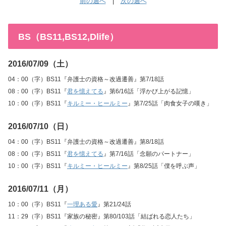
前の週へ
|
次の週へ
BS（BS11,BS12,Dlife）
2016/07/09（土）
04：00（字）BS11『弁護士の資格～改過遷善』第7/18話
08：00（字）BS11『
君を憶えてる
』第6/16話「浮かび上がる記憶」
10：00（字）BS11『
キルミー・ヒールミー
』第7/25話「肉食女子の嘆き」
2016/07/10（日）
04：00（字）BS11『弁護士の資格～改過遷善』第8/18話
08：00（字）BS11『
君を憶えてる
』第7/16話「念願のパートナー」
10：00（字）BS11『
キルミー・ヒールミー
』第8/25話「僕を呼ぶ声」
2016/07/11（月）
10：00（字）BS11『
一理ある愛
』第21/24話
11：29（字）BS11『家族の秘密』第80/103話「結ばれる恋人たち」