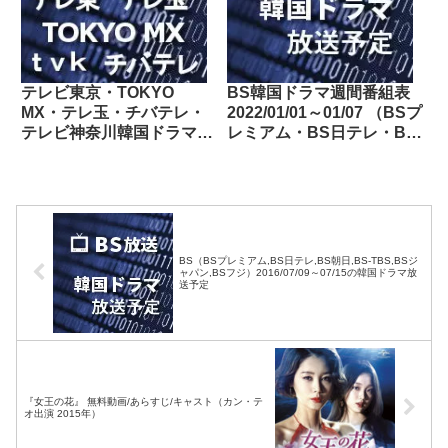
テレビ東京・TOKYO
BS韓国ドラマ週間番組表
MX・テレ玉・チバテレ・
2022/01/01～01/07 （BSプ
テレビ神奈川韓国ドラマ週
レミアム・BS日テレ・BS
間番組表2023/01/07～
朝日・BS-TBS・BSテレ
01/13
東・BSフジ）
BS（BSプレミアム,BS日テレ,BS朝日,BS-TBS,BSジ
ャパン,BSフジ）2016/07/09～07/15の韓国ドラマ放
送予定
『女王の花』 無料動画/あらすじ/キャスト（カン・テ
オ出演 2015年）