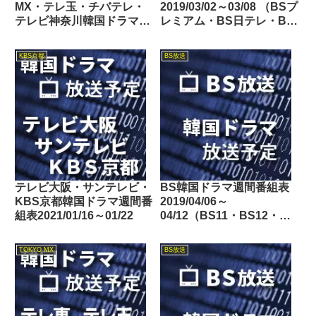
MX・テレ玉・チバテレ・
2019/03/02～03/08 （BSプ
テレビ神奈川韓国ドラマ週
レミアム・BS日テレ・BS
間番組表2024/09/14～
朝日・BS-TBS・BSテレ
09/20
東・BSフジ）
KBS京都
BS放送
テレビ大阪・サンテレビ・
BS韓国ドラマ週間番組表
KBS京都韓国ドラマ週間番
2019/04/06～
組表2021/01/16～01/22
04/12（BS11・BS12・
Dlife）
TOKYO MX
BS放送