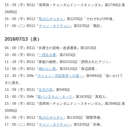
15：59（字）BS11『清潭洞＜チョンダムドン＞スキャンダル』第27/86話 第
28/86話
16：00（字）BS12『
私の心きらきら
』第12/26話「それぞれの3年後」
17：00（二）BS12『
チャン・オクチョン
』第32/35話「廃妃」
2016/07/13（水）
04：00（字）BS11『弁護士の資格～改過遷善』第10/18話
10：00（字）BS11『
一理ある愛
』第23/24話
11：29（字）BS11『家族の秘密』第82/103話「誘拐されたテソン」
13：00（字）BS11『
鳴かない鳥
』第33/120話「身辺調査」
13：30（字）Dlife『
ホジュン～宮廷医官への道～
』第49/64話「追いかけて
きた過去」
13：59（字）BS11『
女王の花
』第5/69話
15：00（字）Dlife『
製パン王キム・タック
』第16/30話「真犯人」
15：59（字）BS11『清潭洞＜チョンダムドン＞スキャンダル』第29/86話 第
30/86話
16：00（字）BS12『
私の心きらきら
』第13/26話「開業準備」
17：00（二）BS12『
チャン・オクチョン
』第33/35話「祈祷」