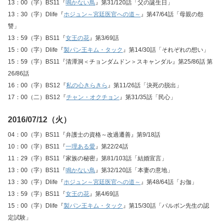
13：00（字）BS11『
鳴かない鳥
』第31/120話「父の誕生日」
13：30（字）Dlife『
ホジュン～宮廷医官への道～
』第47/64話「母親の怨
讐」
13：59（字）BS11『
女王の花
』第3/69話
15：00（字）Dlife『
製パン王キム・タック
』第14/30話「それぞれの想い」
15：59（字）BS11『清潭洞＜チョンダムドン＞スキャンダル』第25/86話 第
26/86話
16：00（字）BS12『
私の心きらきら
』第11/26話「決死の脱出」
17：00（二）BS12『
チャン・オクチョン
』第31/35話「民心」
2016/07/12（火）
04：00（字）BS11『弁護士の資格～改過遷善』第9/18話
10：00（字）BS11『
一理ある愛
』第22/24話
11：29（字）BS11『家族の秘密』第81/103話「結婚宣言」
13：00（字）BS11『
鳴かない鳥
』第32/120話「本妻の意地」
13：30（字）Dlife『
ホジュン～宮廷医官への道～
』第48/64話「お伽」
13：59（字）BS11『
女王の花
』第4/69話
15：00（字）Dlife『
製パン王キム・タック
』第15/30話「パルボン先生の認
定試験」