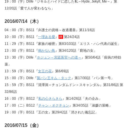
19：00（字）Dlife『ジキルとハイドに恋した私～Hyde, Jekyll, Me～』第
12/20話「愛で人が変わるなら」
2016/07/14（木）
04：00（字）BS11『弁護士の資格～改過遷善』第11/18話
10：00（字）BS11『
一理ある愛
』
終
第24/24話
11：29（字）BS11『家族の秘密』第83/103話「エリス・ハン代表の誕生」
13：00（字）BS11『
鳴かない鳥
』第34/120話「窮地の女」
13：30（字）Dlife『
ホジュン～宮廷医官への道～
』第50/64話「疫病の特効
薬」
13：59（字）BS11『
女王の花
』第6/69話
15：00（字）Dlife『
製パン王キム・タック
』第17/30話「パン第一号」
15：59（字）BS11『清潭洞＜チョンダムドン＞スキャンダル』第31/86話 第
32/86話
16：00（字）BS12『
私の心きらきら
』第14/26話「夫の企み」
17：00（二）BS12『
チャン・オクチョン
』第34/35話「淑媛の策略」
19：00（字）BS11『王の女』第29/42話「消された備忘記」
2016/07/15（金）