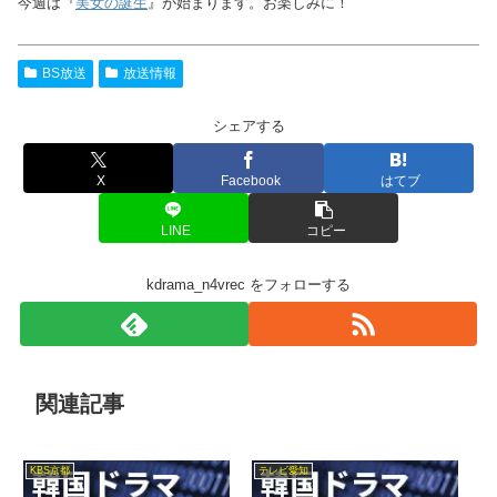
今週は『
美女の誕生
』が始まります。お楽しみに！
BS放送
放送情報
シェアする
X
Facebook
はてブ
LINE
コピー
kdrama_n4vrec をフォローする
関連記事
KBS京都
テレビ愛知