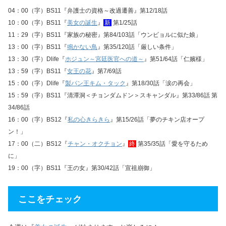
04：00（字）BS11『弁護士の資格～改過遷善』第12/18話
10：00（字）BS11『
美女の誕生
』
新
第1/25話
11：29（字）BS11『家族の秘密』第84/103話「ウンビョルに似た娘」
13：00（字）BS11『
鳴かない鳥
』第35/120話「厳しい条件」
13：30（字）Dlife『
ホジュン～宮廷医官への道～
』第51/64話「仁嬪様」
13：59（字）BS11『
女王の花
』第7/69話
15：00（字）Dlife『
製パン王キム・タック
』第18/30話「涙の再会」
15：59（字）BS11『清潭洞＜チョンダムドン＞スキャンダル』第33/86話 第
34/86話
16：00（字）BS12『
私の心きらきら
』第15/26話「夢のチキン店オープ
ン！」
17：00（二）BS12『
チャン・オクチョン
』
終
第35/35話「愛を守るため
に」
19：00（字）BS11『王の女』第30/42話「宣祖崩御」
ここをチェック