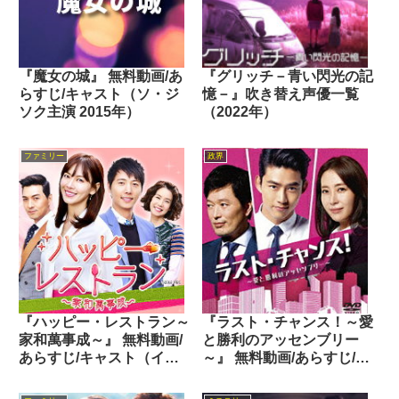
『魔女の城』 無料動画/あ
『グリッチ－青い閃光の記
らすじ/キャスト（ソ・ジ
憶－』吹き替え声優一覧
ソク主演 2015年）
（2022年）
ファミリー
政界
『ハッピー・レストラン～
『ラスト・チャンス！～愛
家和萬事成～』 無料動画/
と勝利のアッセンブリー
あらすじ/キャスト（イ・
～』 無料動画/あらすじ/キ
サンウ主演 2016年）
ャスト（2PMテギョン主演
2015年）