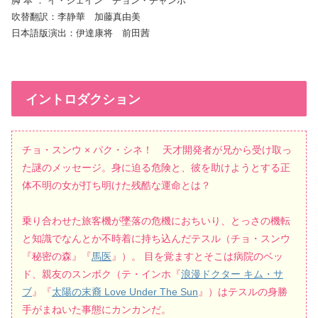
脚 本 ： イ・ジェイン チョン・チャンホ
吹替翻訳：李静華 加藤真由美
日本語版演出：伊達康将 前田茜
イントロダクション
チョ・スンウ × パク・シネ！ 天才開発者が兄から受け取っ
た謎のメッセージ。身に迫る危険と、彼を助けようとする正
体不明の女が打ち明けた残酷な運命とは？
乗り合わせた旅客機が墜落の危機におちいり、とっさの機転
と知識でなんとか不時着に持ち込んだテスル（チョ・スンウ
『秘密の森』『
馬医
』）。 目を覚ますとそこは病院のベッ
ド、親友のスンボク（テ・インホ『
浪漫ドクター キム・サ
ブ
』『
太陽の末裔 Love Under The Sun
』）はテスルの身勝
手がまねいた事態にカンカンだ。