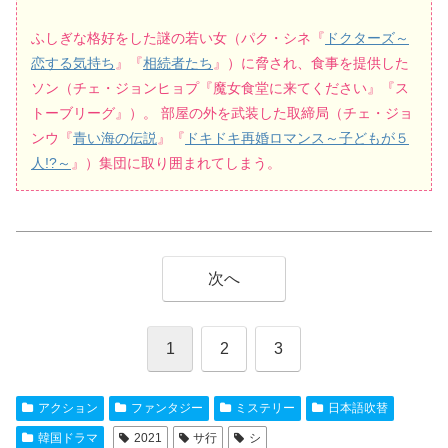
ふしぎな格好をした謎の若い女（パク・シネ『
ドクターズ～
恋する気持ち
』『
相続者たち
』）に脅され、食事を提供した
ソン（チェ・ジョンヒョプ『魔女食堂に来てください』『ス
トーブリーグ』）。 部屋の外を武装した取締局（チェ・ジョ
ンウ『
青い海の伝説
』『
ドキドキ再婚ロマンス～子どもが５
人!?～
』）集団に取り囲まれてしまう。
次へ
1
2
3
アクション
ファンタジー
ミステリー
日本語吹替
韓国ドラマ
2021
サ行
シ