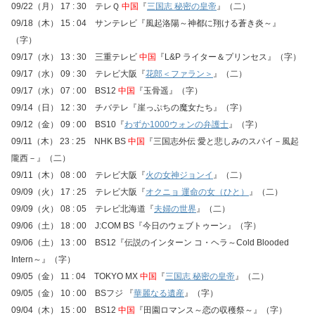
09/22（月） 17 : 30 テレＱ
中国
『
三国志 秘密の皇帝
』（二）
09/18（木） 15 : 04 サンテレビ『風起洛陽～神都に翔ける蒼き炎～』
（字）
09/17（水） 13 : 30 三重テレビ
中国
『L&P ライター＆プリンセス』（字）
09/17（水） 09 : 30 テレビ大阪『
花郎＜ファラン＞
』（二）
09/17（水） 07 : 00 BS12
中国
『玉骨遥』（字）
09/14（日） 12 : 30 チバテレ『崖っぷちの魔女たち』（字）
09/12（金） 09 : 00 BS10『
わずか1000ウォンの弁護士
』（字）
09/11（木） 23 : 25 NHK BS
中国
『三国志外伝 愛と悲しみのスパイ－風起
隴西－』（二）
09/11（木） 08 : 00 テレビ大阪『
火の女神ジョンイ
』（二）
09/09（火） 17 : 25 テレビ大阪『
オクニョ 運命の女（ひと）
』（二）
09/09（火） 08 : 05 テレビ北海道『
夫婦の世界
』（二）
09/06（土） 18 : 00 J:COM BS『今日のウェブトゥーン』（字）
09/06（土） 13 : 00 BS12『伝説のインターン コ・ヘラ～Cold Blooded
Intern～』（字）
09/05（金） 11 : 04 TOKYO MX
中国
『
三国志 秘密の皇帝
』（二）
09/05（金） 10 : 00 BSフジ 『
華麗なる遺産
』（字）
09/04（木） 15 : 00 BS12
中国
『田園ロマンス～恋の収穫祭～』（字）