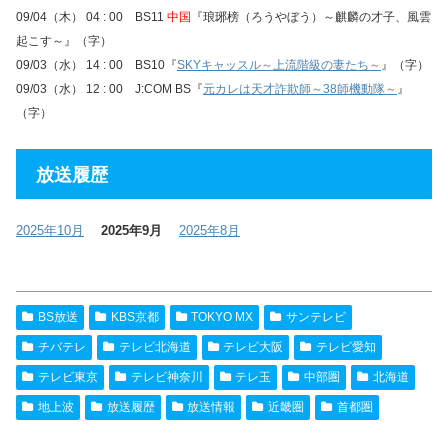
09/04（木） 04 : 00 BS11
中国
『琅琊榜（ろうやぼう）～麒麟の才子、風雲
起こす～』（字）
09/03（水） 14 : 00 BS10『
SKYキャッスル～上流階級の妻たち～
』（字）
09/03（水） 12 : 00 J:COM BS『
元カレは天才詐欺師～38師機動隊～
』
（字）
放送履歴
2025年10月
2025年9月
2025年8月
BS放送
KBS京都
TOKYO MX
サンテレビ
チバテレ
テレビ北海道
テレビ大阪
テレビ愛知
テレビ東京
テレビ神奈川
テレ玉
中部圏
北海道
地上波
放送履歴
放送情報
近畿圏
首都圏