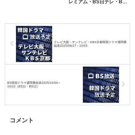
レミアム・BS日テレ・BS
朝日・BS-TBS・BSジャ
パン・BSフジ）
テレビ大阪・サンテレビ・KBS京都韓国ドラマ週間番
組表2025/09/27～10/03
BS韓国ドラマ週間番組表2025/10/04～
10/10（BS11・BS12）
コメント