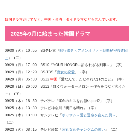
韓国ドラマだけでなく、中国・台湾・タイドラマなども含んでいます。
2025年9月に始まった韓国ドラマ
09/30（火） 10 : 55 BSテレ東『
暗行御史＜アメンオサ＞～朝鮮秘密捜査団
～
』（二）
09/29（月） 17 : 00 BS10『YOUR HONOR～許されざる判事～』（字）
09/29（月） 12 : 29 BS-TBS『
魔女の恋愛
』（字）
09/29（月） 05 : 30 BS12
中国
『愛なんて、ただそれだけのこと』（字）
09/28（日） 26 : 00 BS12『輝くウォーターメロン ～僕らをつなぐ恋うた
～』（字）
09/25（木） 18 : 30 チバテレ『運命のキスをお願い part2』（字）
09/25（木） 13 : 30 テレビ神奈川『明日も晴れ』（字）
09/25（木） 13 : 00 サンテレビ『
ポッサム～愛と運命を盗んだ男～
』
（二）
09/23（火） 08 : 15 テレビ愛知『
宮廷女官チャングムの誓い
』（二）