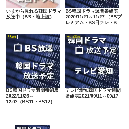
いまから見れる韓国ドラマ
BS韓国ドラマ週間番組表
放送中（BS・地上波）
2020/11/21～11/27 （BSプ
レミアム・BS日テレ・BS
朝日・BS-TBS・BSテレ
東・BSフジ）
BS放送
テレビ愛知
BS韓国ドラマ週間番組表
テレビ愛知韓国ドラマ週間
2022/11/26～
番組表2021/09/11～09/17
12/02（BS11・BS12）