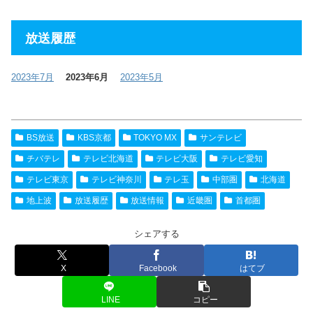
放送履歴
2023年7月
2023年6月
2023年5月
BS放送
KBS京都
TOKYO MX
サンテレビ
チバテレ
テレビ北海道
テレビ大阪
テレビ愛知
テレビ東京
テレビ神奈川
テレ玉
中部圏
北海道
地上波
放送履歴
放送情報
近畿圏
首都圏
シェアする
X
Facebook
はてブ
LINE
コピー