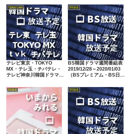
TOKYO MX
BS放送
テレビ東京・TOKYO
BS韓国ドラマ週間番組表
MX・テレ玉・チバテレ・
2019/12/28～2020/01/03
テレビ神奈川韓国ドラマ週
（BSプレミアム・BS日テ
間番組表2024/11/30～
レ・BS朝日・BS-TBS・
12/06
BSテレ東・BSフジ）
BS放送
BS放送