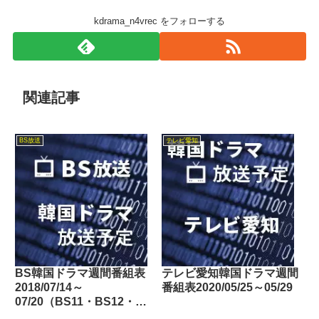
kdrama_n4vrec をフォローする
関連記事
BS放送
テレビ愛知
BS韓国ドラマ週間番組表
テレビ愛知韓国ドラマ週間
2018/07/14～
番組表2020/05/25～05/29
07/20（BS11・BS12・
Dlife）