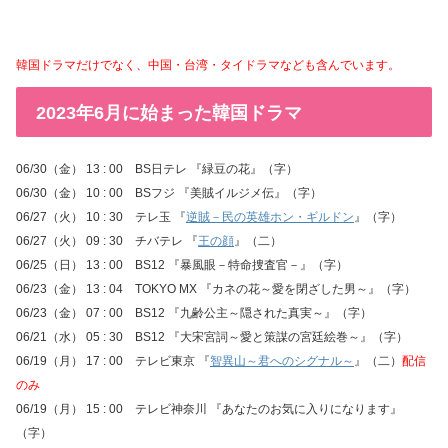
韓国ドラマだけでなく、中国・台湾・タイドラマなども含んでいます。
2023年6月に始まった韓国ドラマ
06/30（金） 13 : 00 BS日テレ 『緑豆の花』（字）
06/30（金） 10 : 00 BSフジ 『美賊イルジメ伝』（字）
06/27（火） 10 : 30 テレ玉 『
逆賊－民の英雄ホン・ギルドン
』（字）
06/27（火） 09 : 30 チバテレ 『
王の顔
』（二）
06/25（日） 13 : 00 BS12 『暴風眼－特命捜査官－』（字）
06/23（金） 13 : 04 TOKYO MX 『カネの花～愛を閉ざした男～』（字）
06/23（金） 07 : 00 BS12 『九齢公主～隠された真実～』（字）
06/21（水） 05 : 30 BS12 『大宋宮詞～愛と策謀の宮廷絵巻～』（字）
06/19（月） 17 : 00 テレビ東京 『
智異山～君へのシグナル～
』（二）
配信
のみ
06/19（月） 15 : 00 テレビ神奈川 『あなたのお気に入りになります』
（字）