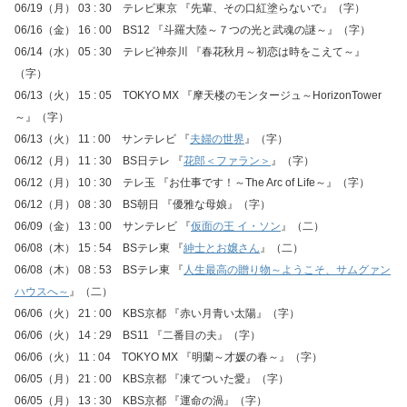
06/19（月） 03 : 30 テレビ東京 『先輩、その口紅塗らないで』（字）
06/16（金） 16 : 00 BS12 『斗羅大陸～７つの光と武魂の謎～』（字）
06/14（水） 05 : 30 テレビ神奈川 『春花秋月～初恋は時をこえて～』
（字）
06/13（火） 15 : 05 TOKYO MX 『摩天楼のモンタージュ～HorizonTower
～』（字）
06/13（火） 11 : 00 サンテレビ 『
夫婦の世界
』（字）
06/12（月） 11 : 30 BS日テレ 『
花郎＜ファラン＞
』（字）
06/12（月） 10 : 30 テレ玉 『お仕事です！～The Arc of Life～』（字）
06/12（月） 08 : 30 BS朝日 『優雅な母娘』（字）
06/09（金） 13 : 00 サンテレビ 『
仮面の王 イ・ソン
』（二）
06/08（木） 15 : 54 BSテレ東 『
紳士とお嬢さん
』（二）
06/08（木） 08 : 53 BSテレ東 『
人生最高の贈り物～ようこそ、サムグァン
ハウスへ～
』（二）
06/06（火） 21 : 00 KBS京都 『赤い月青い太陽』（字）
06/06（火） 14 : 29 BS11 『二番目の夫』（字）
06/06（火） 11 : 04 TOKYO MX 『明蘭～才媛の春～』（字）
06/05（月） 21 : 00 KBS京都 『凍てついた愛』（字）
06/05（月） 13 : 30 KBS京都 『運命の渦』（字）