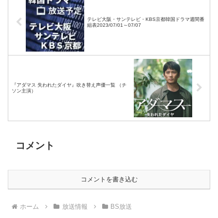
テレビ大阪・サンテレビ・KBS京都韓国ドラマ週間番
組表2023/07/01～07/07
『アダマス 失われたダイヤ』吹き替え声優一覧 （チ
ソン主演）
コメント
コメントを書き込む
ホーム
放送情報
BS放送