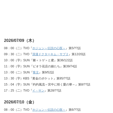
2026/07/09（木）
08：00（二）TVO『
ホジュン～伝説の心医～
』第5/??話
09：30（二）TVO『
浪漫ドクターキム・サブ２
』第12/20話
10：00（字）SUN『棘＜トゲ＞と蜜』第36/122話
11：00（字）SUN『ピオラ花店の娘たち』第39/74話
13：00（二）SUN『
客主
』第9/52話
13：30（字）KBS『黄金のポケット』第95/??話
15：04（字）SUN『灼灼風流～宮中に咲く愛の華～』第8/??話
17：25（二）TVO『
イ・サン
』第28/??話
2026/07/10（金）
08：00（二）TVO『
ホジュン～伝説の心医～
』第6/??話