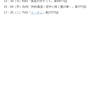
13：30（字）KBS『黄金のポケット』第94/??話
15：04（字）SUN『灼灼風流～宮中に咲く愛の華～』第7/??話
17：25（二）TVO『
イ・サン
』第27/??話