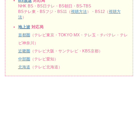
BS放送
対応局
NHK BS・BS日テレ・BS朝日・BS-TBS
BSテレ東・BSフジ・BS11（
視聴方法
）・BS12（
視聴方
法
）
地上波
対応局
首都圏
（テレビ東京・TOKYO MX・テレ玉・チバテレ・テレ
ビ神奈川）
近畿圏
（テレビ大阪・サンテレビ・KBS京都）
中部圏
（テレビ愛知）
北海道
（テレビ北海道）