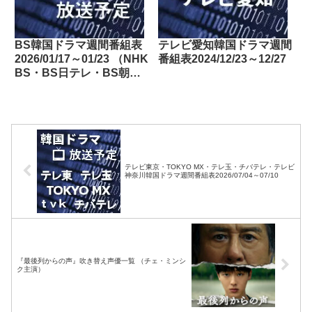
BS韓国ドラマ週間番組表
テレビ愛知韓国ドラマ週間
2026/01/17～01/23 （NHK
番組表2024/12/23～12/27
BS・BS日テレ・BS朝
日・BS-TBS・BSテレ
東・BSフジ）
テレビ東京・TOKYO MX・テレ玉・チバテレ・テレビ
神奈川韓国ドラマ週間番組表2026/07/04～07/10
『最後列からの声』吹き替え声優一覧 （チェ・ミンシ
ク主演）