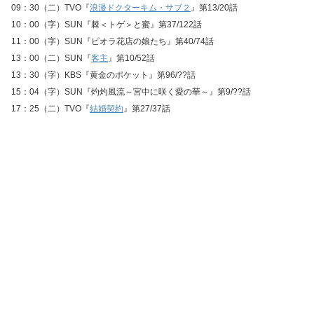
09：30（二）TVO『
浪漫ドクターキム・サブ２
』第13/20話
10：00（字）SUN『棘＜トゲ＞と蜜』第37/122話
11：00（字）SUN『ピオラ花店の娘たち』第40/74話
13：00（二）SUN『
客主
』第10/52話
13：30（字）KBS『黄金のポケット』第96/??話
15：04（字）SUN『灼灼風流～宮中に咲く愛の華～』第9/??話
17：25（二）TVO『
結婚契約
』第27/37話