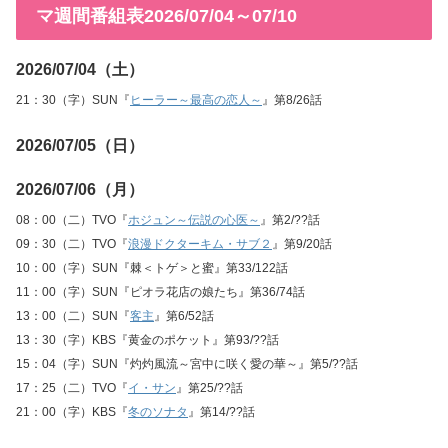
マ週間番組表2026/07/04～07/10
2026/07/04（土）
21：30（字）SUN『
ヒーラー～最高の恋人～
』第8/26話
2026/07/05（日）
2026/07/06（月）
08：00（二）TVO『
ホジュン～伝説の心医～
』第2/??話
09：30（二）TVO『
浪漫ドクターキム・サブ２
』第9/20話
10：00（字）SUN『棘＜トゲ＞と蜜』第33/122話
11：00（字）SUN『ピオラ花店の娘たち』第36/74話
13：00（二）SUN『
客主
』第6/52話
13：30（字）KBS『黄金のポケット』第93/??話
15：04（字）SUN『灼灼風流～宮中に咲く愛の華～』第5/??話
17：25（二）TVO『
イ・サン
』第25/??話
21：00（字）KBS『
冬のソナタ
』第14/??話