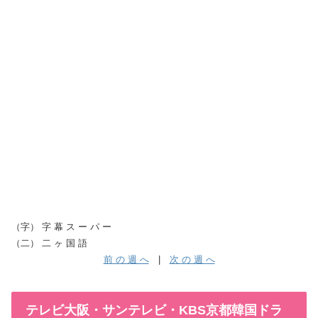
（字） 字 幕 ス ー パ ー
（二） 二 ヶ 国 語
前 の 週 へ
|
次 の 週 へ
テレビ大阪・サンテレビ・KBS京都韓国ドラ