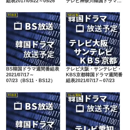
組表2017/05/22～05/26
テレビ神奈川韓国ドラマ週
間番組表2021/01/09～
01/15
BS放送
KBS京都
BS韓国ドラマ週間番組表
テレビ大阪・サンテレビ・
2021/07/17～
KBS京都韓国ドラマ週間番
07/23（BS11・BS12）
組表2021/07/17～07/23
BS放送
テレビ愛知