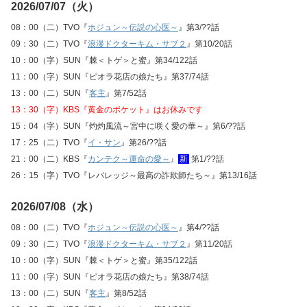
2026/07/07（火）
08：00（二）TVO『
ホジュン～伝説の心医～
』第3/??話
09：30（二）TVO『
浪漫ドクターキム・サブ２
』第10/20話
10：00（字）SUN『棘＜トゲ＞と蜜』第34/122話
11：00（字）SUN『ピオラ花店の娘たち』第37/74話
13：00（二）SUN『
客主
』第7/52話
13：30（字）KBS『黄金のポケット』はお休みです
15：04（字）SUN『灼灼風流～宮中に咲く愛の華～』第6/??話
17：25（二）TVO『
イ・サン
』第26/??話
21：00（二）KBS『
カンテク～運命の愛～
』
新
第1/??話
26：15（字）TVO『レバレッジ～最高の詐欺師たち～』第13/16話
2026/07/08（水）
08：00（二）TVO『
ホジュン～伝説の心医～
』第4/??話
09：30（二）TVO『
浪漫ドクターキム・サブ２
』第11/20話
10：00（字）SUN『棘＜トゲ＞と蜜』第35/122話
11：00（字）SUN『ピオラ花店の娘たち』第38/74話
13：00（二）SUN『
客主
』第8/52話