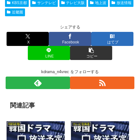
KBS京都
サンテレビ
テレビ大阪
地上波
放送情報
近畿圏
シェアする
X
Facebook
はてブ
LINE
コピー
kdrama_n4vrec をフォローする
関連記事
KBS京都
テレビ北海道