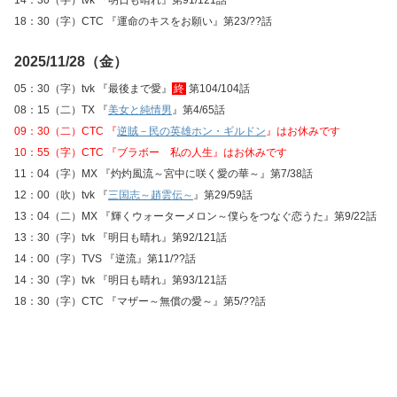
14：30（字）tvk 『明日も晴れ』第91/121話
18：30（字）CTC 『運命のキスをお願い』第23/??話
2025/11/28（金）
05：30（字）tvk 『最後まで愛』
終
第104/104話
08：15（二）TX 『
美女と純情男
』第4/65話
09：30（二）CTC 『
逆賊－民の英雄ホン・ギルドン
』はお休みです
10：55（字）CTC 『ブラボー 私の人生』はお休みです
11：04（字）MX 『灼灼風流～宮中に咲く愛の華～』第7/38話
12：00（吹）tvk 『
三国志～趙雲伝～
』第29/59話
13：04（二）MX 『輝くウォーターメロン～僕らをつなぐ恋うた』第9/22話
13：30（字）tvk 『明日も晴れ』第92/121話
14：00（字）TVS 『逆流』第11/??話
14：30（字）tvk 『明日も晴れ』第93/121話
18：30（字）CTC 『マザー～無償の愛～』第5/??話