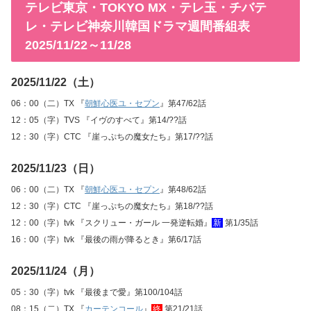
テレビ東京・TOKYO MX・テレ玉・チバテ
レ・テレビ神奈川韓国ドラマ週間番組表
2025/11/22～11/28
2025/11/22（土）
06：00（二）TX 『
朝鮮心医ユ・セプン
』第47/62話
12：05（字）TVS 『イヴのすべて』第14/??話
12：30（字）CTC 『崖っぷちの魔女たち』第17/??話
2025/11/23（日）
06：00（二）TX 『
朝鮮心医ユ・セプン
』第48/62話
12：30（字）CTC 『崖っぷちの魔女たち』第18/??話
12：00（字）tvk 『スクリュー・ガール 一発逆転婚』
新
第1/35話
16：00（字）tvk 『最後の雨が降るとき』第6/17話
2025/11/24（月）
05：30（字）tvk 『最後まで愛』第100/104話
08：15（二）TX 『
カーテンコール
』
終
第21/21話