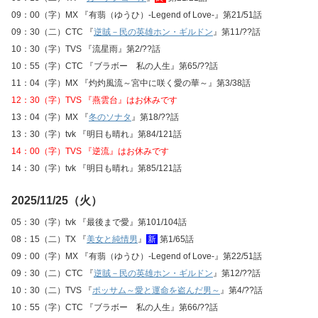
09：00（字）MX 『有翡（ゆうひ）-Legend of Love-』第21/51話
09：30（二）CTC 『
逆賊－民の英雄ホン・ギルドン
』第11/??話
10：30（字）TVS 『流星雨』第2/??話
10：55（字）CTC 『ブラボー 私の人生』第65/??話
11：04（字）MX 『灼灼風流～宮中に咲く愛の華～』第3/38話
12：30（字）TVS 『燕雲台』はお休みです
13：04（字）MX 『
冬のソナタ
』第18/??話
13：30（字）tvk 『明日も晴れ』第84/121話
14：00（字）TVS 『逆流』はお休みです
14：30（字）tvk 『明日も晴れ』第85/121話
2025/11/25（火）
05：30（字）tvk 『最後まで愛』第101/104話
08：15（二）TX 『
美女と純情男
』
新
第1/65話
09：00（字）MX 『有翡（ゆうひ）-Legend of Love-』第22/51話
09：30（二）CTC 『
逆賊－民の英雄ホン・ギルドン
』第12/??話
10：30（二）TVS 『
ポッサム～愛と運命を盗んだ男～
』第4/??話
10：55（字）CTC 『ブラボー 私の人生』第66/??話