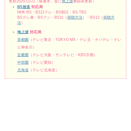
更新2025/11/21（毎週水、金に
地上波
番組表更新）
BS放送
対応局
NHK BS・BS日テレ・BS朝日・BS-TBS
BSテレ東・BSフジ・BS11（
視聴方法
）・BS12（
視聴方
法
）
地上波
対応局
首都圏
（テレビ東京・TOKYO MX・テレ玉・チバテレ・テレ
ビ神奈川）
近畿圏
（テレビ大阪・サンテレビ・KBS京都）
中部圏
（テレビ愛知）
北海道
（テレビ北海道）