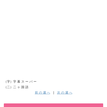
（字）字 幕 ス ー パ ー
（二）二 ヶ 国 語
前 の 週 へ
|
次 の 週 へ