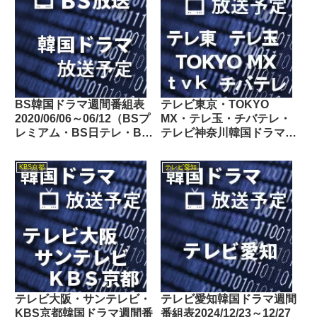
BS韓国ドラマ週間番組表
テレビ東京・TOKYO
2020/06/06～06/12（BSプ
MX・テレ玉・チバテレ・
レミアム・BS日テレ・BS
テレビ神奈川韓国ドラマ週
朝日・BS-TBS・BSテレ
間番組表2020/10/17～
東・BSフジ）
10/23
KBS京都
テレビ愛知
テレビ大阪・サンテレビ・
テレビ愛知韓国ドラマ週間
KBS京都韓国ドラマ週間番
番組表2024/12/23～12/27