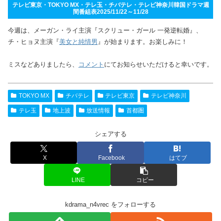
テレビ東京・TOKYO MX・テレ玉・チバテレ・テレビ神奈川韓国ドラマ週
間番組表2025/11/22～11/28
今週は、メーガン・ライ主演『スクリュー・ガール 一発逆転婚』、
チ・ヒョヌ主演『
美女と純情男
』が始まります。お楽しみに！
ミスなどありましたら、
コメント
にてお知らせいただけると幸いです。
TOKYO MX
チバテレ
テレビ東京
テレビ神奈川
テレ玉
地上波
放送情報
首都圏
シェアする
X
Facebook
はてブ
LINE
コピー
kdrama_n4vrec をフォローする