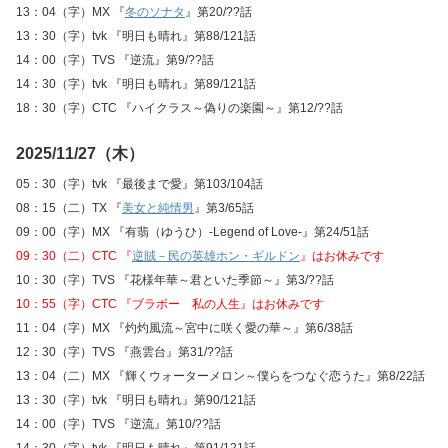
13：04（字）MX 『
冬のソナタ
』第20/??話
13：30（字）tvk 『明日も晴れ』第88/121話
14：00（字）TVS 『逆流』第9/??話
14：30（字）tvk 『明日も晴れ』第89/121話
18：30（字）CTC 『ハイクラス～偽りの楽園～』第12/??話
2025/11/27（木）
05：30（字）tvk 『最後まで愛』第103/104話
08：15（二）TX 『
美女と純情男
』第3/65話
09：00（字）MX 『有翡（ゆうひ）-Legend of Love-』第24/51話
09：30（二）CTC 『
逆賊－民の英雄ホン・ギルドン
』はお休みです
10：30（字）TVS 『花様年華～君といた季節～』第3/??話
10：55（字）CTC 『ブラボー 私の人生』はお休みです
11：04（字）MX 『灼灼風流～宮中に咲く愛の華～』第6/38話
12：30（字）TVS 『燕雲台』第31/??話
13：04（二）MX 『輝くウォーターメロン～僕らをつなぐ恋うた』第8/22話
13：30（字）tvk 『明日も晴れ』第90/121話
14：00（字）TVS 『逆流』第10/??話