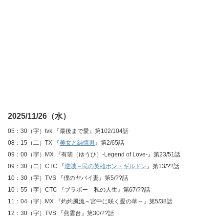
2025/11/26（水）
05：30（字）tvk 『最後まで愛』第102/104話
08：15（二）TX 『
美女と純情男
』第2/65話
09：00（字）MX 『有翡（ゆうひ）-Legend of Love-』第23/51話
09：30（二）CTC 『
逆賊－民の英雄ホン・ギルドン
』第13/??話
10：30（字）TVS 『僕のヤバイ妻』第5/??話
10：55（字）CTC 『ブラボー 私の人生』第67/??話
11：04（字）MX 『灼灼風流～宮中に咲く愛の華～』第5/38話
12：30（字）TVS 『燕雲台』第30/??話