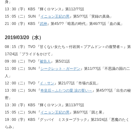
身」
13 : 30（字） KBS 『輝くロマンス』第112/??話
15 : 05（二） SUN 『
イニョン王妃の男
』第5/??話「実録の真偽」
21 : 00（字） KBS 『
武神
』第45/??「暗黒の時代」第46/??話「血の嵐」
2019/03/20（水）
08 : 15（字） TVO 『甘くない女たち～付岩洞＜プアムドン＞の復讐者～』第
17/24話「プライドをかけて」
09 : 00（二） TVO 『
被告人
』 第5/21話
11 : 00（二） SUN 『
シークレット・ガーデン
』第11/??話「不思議の国の二
人」
12 : 00（二） TVO 『
イ・サン
』第21/77話「市場の反乱」
13 : 00（二） SUN 『
奇皇后～ふたつの愛 涙の誓い～
』第45/??話「出生の秘
密」
13 : 30（字） KBS 『輝くロマンス』第113/??話
15 : 05（二） SUN 『
イニョン王妃の男
』第6/??話「因と果」
19 : 00（字） KBS 『グッバイ ミスターブラック』第23/24話「悪魔のたく
らみ」