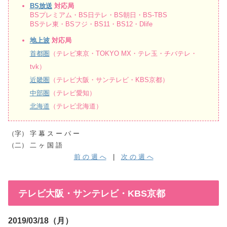
BS放送
対応局
BSプレミアム・BS日テレ・BS朝日・BS-TBS
BSテレ東・BSフジ・BS11・BS12・Dlife
地上波
対応局
首都圏
（テレビ東京・TOKYO MX・テレ玉・チバテレ・
tvk）
近畿圏
（テレビ大阪・サンテレビ・KBS京都）
中部圏
（テレビ愛知）
北海道
（テレビ北海道）
（字） 字 幕 ス ー パ ー
（二） 二 ヶ 国 語
前 の 週 へ
|
次 の 週 へ
テレビ大阪・サンテレビ・KBS京都
2019/03/18（月）