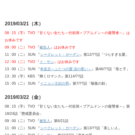
2019/03/21（木）
08 : 15（字） TVO 『甘くない女たち～付岩洞＜プアムドン＞の復讐者～』は
お休みです
09 : 00（二） TVO 『
被告人
』はお休みです
11 : 00（二） SUN 『
シークレット・ガーデン
』第12/??話「つらすぎる愛」
12 : 00（二） TVO 『
イ・サン
』はお休みです
13 : 00（二） SUN 『
奇皇后～ふたつの愛 涙の誓い～
』第46/??話「母と子」
13 : 30（字） KBS 『輝くロマンス』第114/??話
15 : 05（二） SUN 『
イニョン王妃の男
』第7/??話「報復の刻」
2019/03/22（金）
08 : 15（字） TVO 『甘くない女たち～付岩洞＜プアムドン＞の復讐者～』第
18/24話「懲戒委員会」
09 : 00（二） TVO 『
被告人
』第6/21話
11 : 00（二） SUN 『
シークレット・ガーデン
』第13/??話「美しい人」