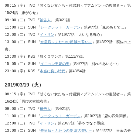
08 : 15（字） TVO 『甘くない女たち～付岩洞＜プアムドン＞の復讐者～』第
15/24話「嫌がらせ」
09 : 00（二） TVO 『
被告人
』 第3/21話
11 : 00（二） SUN 『
シークレット・ガーデン
』第9/??話「嵐のあとで…」
12 : 00（二） TVO 『
イ・サン
』第19/77話「大いなる野心」
13 : 00（二） SUN 『
奇皇后～ふたつの愛 涙の誓い～
』第43/??話「廃位の上
奏」
13 : 30（字） KBS 『輝くロマンス』第111/??話
15 : 05（二） SUN 『
イニョン王妃の男
』第4/??話「別れのあいさつ」
23 : 00（字） KBS 『
本当に良い時代
』第43/64話
2019/03/19（火）
08 : 15（字） TVO 『甘くない女たち～付岩洞＜プアムドン＞の復讐者～』第
16/24話「再びの宣戦布告」
09 : 00（二） TVO 『
被告人
』 第4/21話
11 : 00（二） SUN 『
シークレット・ガーデン
』第10/??話「恋の四角関係」
12 : 00（二） TVO 『
イ・サン
』第20/77話「夢をつなぐ墨絵」
13 : 00（二） SUN 『
奇皇后～ふたつの愛 涙の誓い～
』第44/??話「皇帝の分