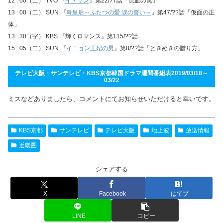
12 : 00（二） TVO 『
イ・サン
』第22/77話「流血の罠」
13 : 00（二） SUN 『
奇皇后～ふたつの愛 涙の誓い～
』第47/??話「仮面の正
体」
13 : 30（字） KBS 『輝くロマンス』第115/??話
15 : 05（二） SUN 『
イニョン王妃の男
』第8/??話「ときめきの贈り方」
テレビ大阪・サンテレビ・KBS京都韓国ドラマ週間番組表2019/03/18～
03/22
ミスなどありましたら、コメントにてお知らせいただけると幸いです。
KBS京都
サンテレビ
テレビ大阪
地上波
放送情報
近畿圏
シェアする
X
Facebook
はてブ
LINE
コピー