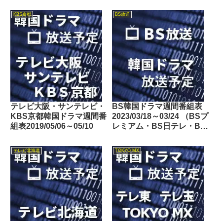
朝日・BS-TBS・BSテレ
東・BSフジ）
KBS京都
BS放送
テレビ大阪・サンテレビ・
BS韓国ドラマ週間番組表
KBS京都韓国ドラマ週間番
2023/03/18～03/24 （BSプ
組表2019/05/06～05/10
レミアム・BS日テレ・BS
朝日・BS-TBS・BSテレ
東・BSフジ）
テレビ北海道
TOKYO MX