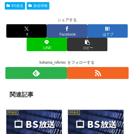
BS放送
放送情報
シェアする
X
Facebook
はてブ
LINE
コピー
kdrama_n4vrec をフォローする
関連記事
BS放送
BS放送