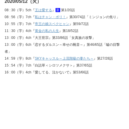
2020/05/12（火）
08 : 30（字）5ch『
王は愛する
』
新
第1/20話
08 : 56（字）7ch『
私はチャン・ボリ！
』第30/74話「ミンジョンの焦り」
10 : 55（字）7ch『
帝王の娘スベクヒャン
』第59/72話
11 : 30（字）4ch『
黄金の私の人生
』第18/52話
13 : 00（字）4ch『大王世宗』第33/86話「女真族の攻撃」
13 : 00（字）6ch『恋するダルスン～幸せの靴音～』第46/65話「嘘の目撃
者」
14 : 59（字）8ch『
SKYキャッスル～上流階級の妻たち～
』第27/28話
15 : 54（字）7ch『白詰草＜シロツメクサ＞』第37/65話
16 : 00（字）4ch『愛してる、泣かないで』第53/66話