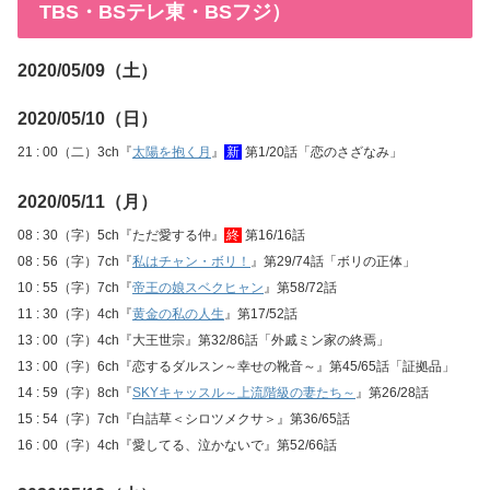
TBS・BSテレ東・BSフジ）
2020/05/09（土）
2020/05/10（日）
21 : 00（二）3ch『
太陽を抱く月
』
新
第1/20話「恋のさざなみ」
2020/05/11（月）
08 : 30（字）5ch『ただ愛する仲』
終
第16/16話
08 : 56（字）7ch『
私はチャン・ボリ！
』第29/74話「ボリの正体」
10 : 55（字）7ch『
帝王の娘スベクヒャン
』第58/72話
11 : 30（字）4ch『
黄金の私の人生
』第17/52話
13 : 00（字）4ch『大王世宗』第32/86話「外戚ミン家の終焉」
13 : 00（字）6ch『恋するダルスン～幸せの靴音～』第45/65話「証拠品」
14 : 59（字）8ch『
SKYキャッスル～上流階級の妻たち～
』第26/28話
15 : 54（字）7ch『白詰草＜シロツメクサ＞』第36/65話
16 : 00（字）4ch『愛してる、泣かないで』第52/66話