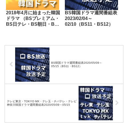
2018年4月に始まった韓国
BS韓国ドラマ週間番組表
ドラマ （BSプレミアム・
2023/02/04～
BS日テレ・BS朝日・BS-
02/10（BS11・BS12）
TBS・BSジャパン・BSフ
ジ・BS11・BS12・Dlife・
テレビ東京・TOKYO
MX・tvk・テレビ大阪・サ
ンテレビ・KBS京都・テレ
ビ愛知・テレビ北海道）
BS韓国ドラマ週間番組表2020/05/09～
05/15（BS11・BS12）
テレビ東京・TOKYO MX・テレ玉・チバテレ・テレビ
神奈川韓国ドラマ週間番組表2020/05/09～05/15