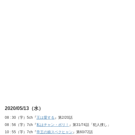
2020/05/13（水）
08 : 30（字）5ch『
王は愛する
』第2/20話
08 : 56（字）7ch『
私はチャン・ボリ！
』第31/74話「犯人捜し」
10 : 55（字）7ch『
帝王の娘スベクヒャン
』第60/72話