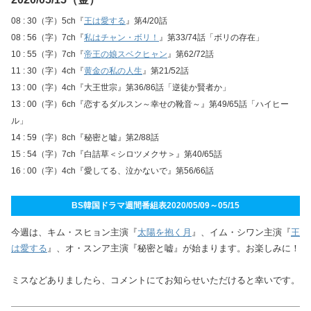
08 : 30（字）5ch『
王は愛する
』第4/20話
08 : 56（字）7ch『
私はチャン・ボリ！
』第33/74話「ボリの存在」
10 : 55（字）7ch『
帝王の娘スベクヒャン
』第62/72話
11 : 30（字）4ch『
黄金の私の人生
』第21/52話
13 : 00（字）4ch『大王世宗』第36/86話「逆徒か賢者か」
13 : 00（字）6ch『恋するダルスン～幸せの靴音～』第49/65話「ハイヒー
ル」
14 : 59（字）8ch『秘密と嘘』第2/88話
15 : 54（字）7ch『白詰草＜シロツメクサ＞』第40/65話
16 : 00（字）4ch『愛してる、泣かないで』第56/66話
BS韓国ドラマ週間番組表2020/05/09～05/15
今週は、キム・スヒョン主演『
太陽を抱く月
』、イム・シワン主演『
王
は愛する
』、オ・スンア主演『秘密と嘘』が始まります。お楽しみに！
ミスなどありましたら、コメントにてお知らせいただけると幸いです。