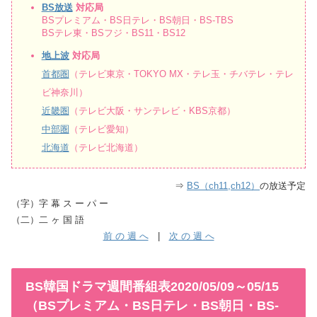
BS放送
対応局
BSプレミアム・BS日テレ・BS朝日・BS-TBS
BSテレ東・BSフジ・BS11・BS12
地上波
対応局
首都圏
（テレビ東京・TOKYO MX・テレ玉・チバテレ・テレ
ビ神奈川）
近畿圏
（テレビ大阪・サンテレビ・KBS京都）
中部圏
（テレビ愛知）
北海道
（テレビ北海道）
⇒
BS（ch11,ch12）
の放送予定
（字）字 幕 ス ー パ ー
（二）二 ヶ 国 語
前 の 週 へ
|
次 の 週 へ
BS韓国ドラマ週間番組表2020/05/09～05/15
（BSプレミアム・BS日テレ・BS朝日・BS-