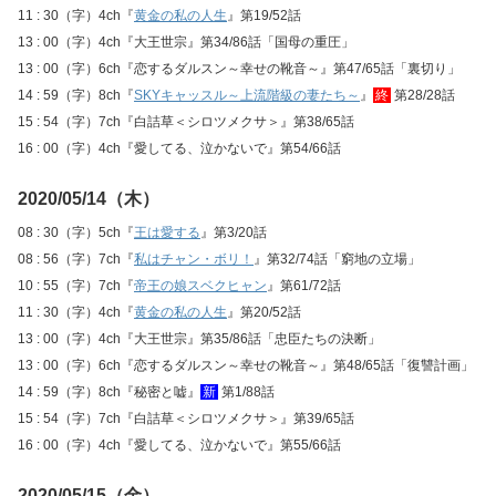
11 : 30（字）4ch『
黄金の私の人生
』第19/52話
13 : 00（字）4ch『大王世宗』第34/86話「国母の重圧」
13 : 00（字）6ch『恋するダルスン～幸せの靴音～』第47/65話「裏切り」
14 : 59（字）8ch『
SKYキャッスル～上流階級の妻たち～
』
終
第28/28話
15 : 54（字）7ch『白詰草＜シロツメクサ＞』第38/65話
16 : 00（字）4ch『愛してる、泣かないで』第54/66話
2020/05/14（木）
08 : 30（字）5ch『
王は愛する
』第3/20話
08 : 56（字）7ch『
私はチャン・ボリ！
』第32/74話「窮地の立場」
10 : 55（字）7ch『
帝王の娘スベクヒャン
』第61/72話
11 : 30（字）4ch『
黄金の私の人生
』第20/52話
13 : 00（字）4ch『大王世宗』第35/86話「忠臣たちの決断」
13 : 00（字）6ch『恋するダルスン～幸せの靴音～』第48/65話「復讐計画」
14 : 59（字）8ch『秘密と嘘』
新
第1/88話
15 : 54（字）7ch『白詰草＜シロツメクサ＞』第39/65話
16 : 00（字）4ch『愛してる、泣かないで』第55/66話
2020/05/15（金）