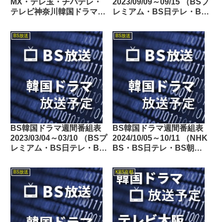
MX・テレ玉・チバテレ・
2023/09/09～09/15 （BSプ
テレビ神奈川韓国ドラマ週
レミアム・BS日テレ・BS
間番組表2022/03/05～
朝日・BS-TBS・BSテレ
03/11
東・BSフジ）
BS放送
BS放送
BS韓国ドラマ週間番組表
BS韓国ドラマ週間番組表
2023/03/04～03/10 （BSプ
2024/10/05～10/11 （NHK
レミアム・BS日テレ・BS
BS・BS日テレ・BS朝
朝日・BS-TBS・BSテレ
日・BS-TBS・BSテレ
東・BSフジ）
東・BSフジ）
BS放送
KBS京都