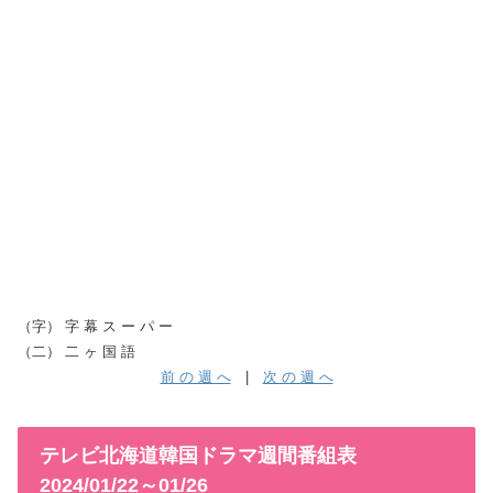
（字） 字 幕 ス ー パ ー
（二） 二 ヶ 国 語
前 の 週 へ
|
次 の 週 へ
テレビ北海道韓国ドラマ週間番組表
2024/01/22～01/26