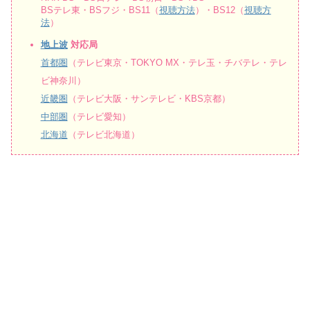
BSテレ東・BSフジ・BS11（
視聴方法
）・BS12（
視聴方
法
）
地上波
対応局
首都圏
（テレビ東京・TOKYO MX・テレ玉・チバテレ・テレ
ビ神奈川）
近畿圏
（テレビ大阪・サンテレビ・KBS京都）
中部圏
（テレビ愛知）
北海道
（テレビ北海道）