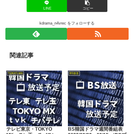
LINE
コピー
kdrama_n4vrec をフォローする
関連記事
TOKYO MX
BS放送
テレビ東京・TOKYO
BS韓国ドラマ週間番組表