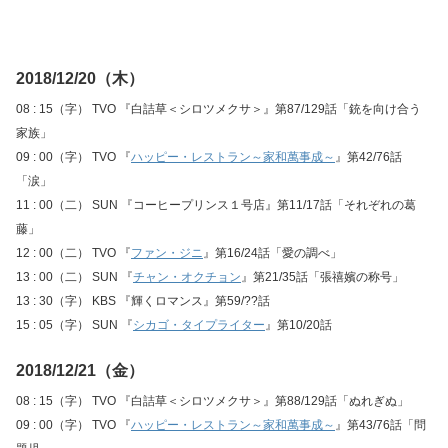
2018/12/20（木）
08 : 15（字） TVO 『白詰草＜シロツメクサ＞』第87/129話「銃を向け合う
家族」
09 : 00（字） TVO 『
ハッピー・レストラン～家和萬事成～
』第42/76話
「涙」
11 : 00（二） SUN 『コーヒープリンス１号店』第11/17話「それぞれの葛
藤」
12 : 00（二） TVO 『
ファン・ジニ
』第16/24話「愛の調べ」
13 : 00（二） SUN 『
チャン・オクチョン
』第21/35話「張禧嬪の称号」
13 : 30（字） KBS 『輝くロマンス』第59/??話
15 : 05（字） SUN 『
シカゴ・タイプライター
』第10/20話
2018/12/21（金）
08 : 15（字） TVO 『白詰草＜シロツメクサ＞』第88/129話「ぬれぎぬ」
09 : 00（字） TVO 『
ハッピー・レストラン～家和萬事成～
』第43/76話「問