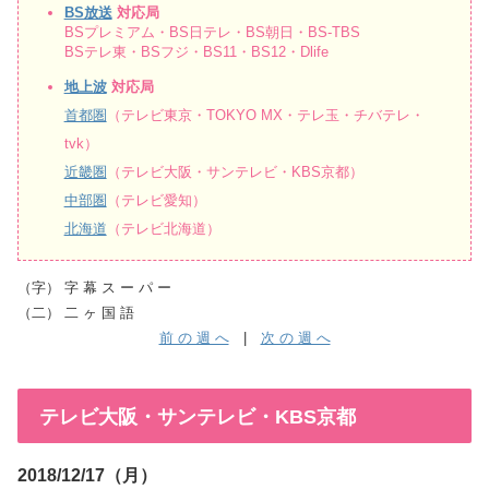
BS放送
対応局
BSプレミアム・BS日テレ・BS朝日・BS-TBS
BSテレ東・BSフジ・BS11・BS12・Dlife
地上波
対応局
首都圏
（テレビ東京・TOKYO MX・テレ玉・チバテレ・
tvk）
近畿圏
（テレビ大阪・サンテレビ・KBS京都）
中部圏
（テレビ愛知）
北海道
（テレビ北海道）
（字） 字 幕 ス ー パ ー
（二） 二 ヶ 国 語
前 の 週 へ
|
次 の 週 へ
テレビ大阪・サンテレビ・KBS京都
2018/12/17（月）