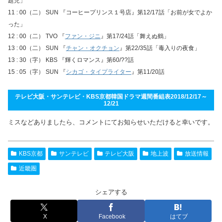
題児」
11 : 00（二） SUN 『コーヒープリンス１号店』第12/17話「お前が女でよか
った」
12 : 00（二） TVO 『
ファン・ジニ
』第17/24話「舞えぬ鶴」
13 : 00（二） SUN 『
チャン・オクチョン
』第22/35話「毒入りの夜食」
13 : 30（字） KBS 『輝くロマンス』第60/??話
15 : 05（字） SUN 『
シカゴ・タイプライター
』第11/20話
テレビ大阪・サンテレビ・KBS京都韓国ドラマ週間番組表2018/12/17～
12/21
ミスなどありましたら、コメントにてお知らせいただけると幸いです。
KBS京都
サンテレビ
テレビ大阪
地上波
放送情報
近畿圏
シェアする
X
Facebook
はてブ