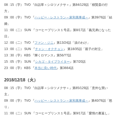
08 : 15（字） TVO 『白詰草＜シロツメクサ＞』第84/129話「積賢斎の行
方」
09 : 00（字） TVO 『
ハッピー・レストラン～家和萬事成～
』第39/76話「結
婚」
11 : 00（二） SUN 『コーヒープリンス１号店』第8/17話「義兄弟になった
日」
12 : 00（二） TVO 『
ファン・ジニ
』第13/24話「涙のわけ」
13 : 00（二） SUN 『
チャン・オクチョン
』 第18/35話「親子の対立」
13 : 30（字） KBS 『輝くロマンス』第56/??話
15 : 05（字） SUN 『
シカゴ・タイプライター
』第7/20話
23 : 00（字） KBS 『
本当に良い時代
』第3664話
2018/12/18（火）
08 : 15（字） TVO 『白詰草＜シロツメクサ＞』第85/129話「意外な買い
主」
09 : 00（字） TVO 『
ハッピー・レストラン～家和萬事成～
』第40/76話「怒
り」
11 : 00（二） SUN 『コーヒープリンス１号店』第9/17話「愛情の裏返し」