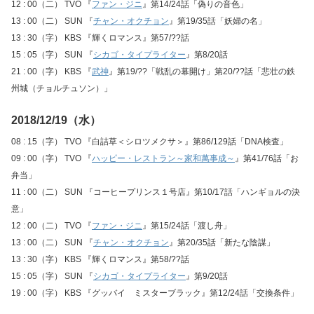
12 : 00（二） TVO 『
ファン・ジニ
』第14/24話「偽りの音色」
13 : 00（二） SUN 『
チャン・オクチョン
』第19/35話「妖婦の名」
13 : 30（字） KBS 『輝くロマンス』第57/??話
15 : 05（字） SUN 『
シカゴ・タイプライター
』第8/20話
21 : 00（字） KBS 『
武神
』第19/??「戦乱の幕開け」第20/??話「悲壮の鉄
州城（チョルチュソン）」
2018/12/19（水）
08 : 15（字） TVO 『白詰草＜シロツメクサ＞』第86/129話「DNA検査」
09 : 00（字） TVO 『
ハッピー・レストラン～家和萬事成～
』第41/76話「お
弁当」
11 : 00（二） SUN 『コーヒープリンス１号店』第10/17話「ハンギョルの決
意」
12 : 00（二） TVO 『
ファン・ジニ
』第15/24話「渡し舟」
13 : 00（二） SUN 『
チャン・オクチョン
』第20/35話「新たな陰謀」
13 : 30（字） KBS 『輝くロマンス』第58/??話
15 : 05（字） SUN 『
シカゴ・タイプライター
』第9/20話
19 : 00（字） KBS 『グッバイ ミスターブラック』第12/24話「交換条件」