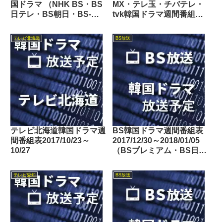
国ドラマ （NHK BS・BS
MX・テレ玉・チバテレ・
日テレ・BS朝日・BS-
tvk韓国ドラマ週間番組表
TBS・BSテレ東・BSフ
2018/02/10～02/16
ジ・BS11・BS12・テレビ
テレビ北海道
BS放送
東京・TOKYO MX・テレ
玉・チバテレ・テレビ神奈
川・テレビ大阪・サンテレ
ビ・KBS京都・テレビ愛
知・テレビ北海道）
テレビ北海道韓国ドラマ週
BS韓国ドラマ週間番組表
間番組表2017/10/23～
2017/12/30～2018/01/05
10/27
（BSプレミアム・BS日テ
レ・BS朝日・BS-TBS・
BSジャパン・BSフジ）
テレビ愛知
BS放送