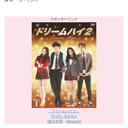
脚 本 ： ホ・ソンへ
『ドリームハイ２』
D V D – B O X 1
[楽天市場]
[Amazon]