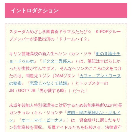
イントロダクション
スターダムめざし学園青春ドラマふたたび☆ K-POPグルー
プメンバーが多数出演の『ドリームハイ２』
キリン芸能高校の新入生ヘソン（カン・ソラ『
町の弁護士チ
ョ・ドゥルホ
』『
ドクター異邦人
』）は、筆記はすばらしか
ったが実技がてんでダメ。 そんなヘソンのこころに火をつけ
たのは、問題児ユジン（2AMジヌン『
カフェ・アントワーヌ
の秘密
』『
恋愛じゃなくて結婚
』）とトップスターの
JB（GOT7 JB『男が愛する時』）だった！
未成年芸能人特別保護法に対応するため芸能事務所OZの社長
ガンチョル（キム・ジョンテ『
逆賊－民の英雄ホン・ギルド
ン
』『
オー・マイ・ビーナス
』）は、資金繰りに窮したキリ
ン芸能高校を買収。 所属アイドルたちを転校させ、法律遵守