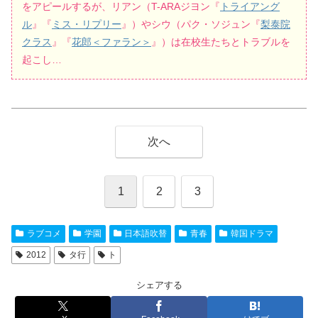
をアピールするが、リアン（T-ARAジヨン『
トライアング
ル
』『
ミス・リプリー
』）やシウ（パク・ソジュン『
梨泰院
クラス
』『
花郎＜ファラン＞
』）は在校生たちとトラブルを
起こし…
次へ
1
2
3
ラブコメ
学園
日本語吹替
青春
韓国ドラマ
2012
タ行
ト
シェアする