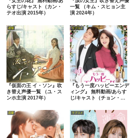
『女王の花』 無料動画/あ
『涙の女王』吹き替え声優
らすじ/キャスト（カン・
一覧 （キム・スヒョン主
テオ出演 2015年）
演 2024年）
恋愛
ラブコメ
『仮面の王 イ・ソン』吹
『もう一度ハッピーエンデ
き替え声優一覧 （ユ・ス
ィング』 無料動画/あらす
ンホ主演 2017年）
じ/キャスト（チョン・ギ
ョンホ主演 2016年）
恋愛
ラブコメ