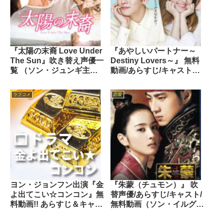
『太陽の末裔 Love Under
『あやしいパートナー～
The Sun』吹き替え声優一
Destiny Lovers～』 無料
覧 （ソン・ジュンギ主演
動画/あらすじ/キャスト
2016年）
（チ・チャンウク主演
2017年）
ラブコメ
恋愛
ヨン・ジョンフン出演『金
『朱蒙（チュモン）』 吹
よ出てこい☆コンコン』無
替声優/あらすじ/キャスト/
料動画!! あらすじ＆キャス
無料動画（ソン・イルグク
ト
主演 2006年）