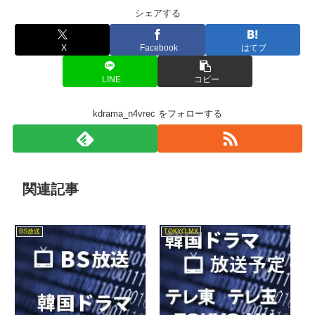
シェアする
X
Facebook
はてブ
LINE
コピー
kdrama_n4vrec をフォローする
関連記事
BS放送
TOKYO MX