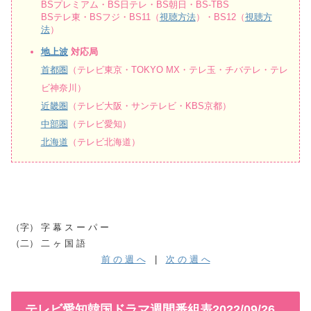
BSプレミアム・BS日テレ・BS朝日・BS-TBS
BSテレ東・BSフジ・BS11（
視聴方法
）・BS12（
視聴方
法
）
地上波
対応局
首都圏
（テレビ東京・TOKYO MX・テレ玉・チバテレ・テレ
ビ神奈川）
近畿圏
（テレビ大阪・サンテレビ・KBS京都）
中部圏
（テレビ愛知）
北海道
（テレビ北海道）
（字） 字 幕 ス ー パ ー
（二） 二 ヶ 国 語
前 の 週 へ
|
次 の 週 へ
テレビ愛知韓国ドラマ週間番組表2022/09/26