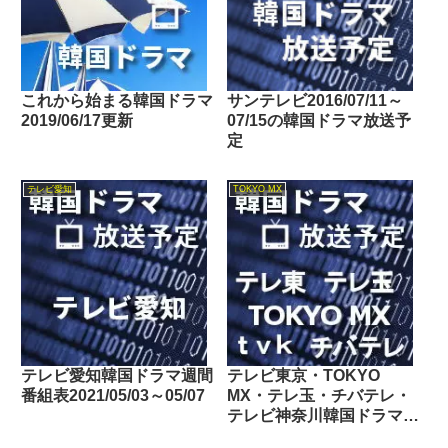
これから始まる韓国ドラマ
サンテレビ2016/07/11～
2019/06/17更新
07/15の韓国ドラマ放送予
定
テレビ愛知
TOKYO MX
テレビ愛知韓国ドラマ週間
テレビ東京・TOKYO
番組表2021/05/03～05/07
MX・テレ玉・チバテレ・
テレビ神奈川韓国ドラマ週
間番組表2026/04/18～