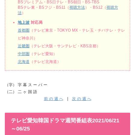
BSプレミアム・BS日テレ・BS朝日・BS-TBS
BSテレ東・BSフジ・BS11（
視聴方法
）・BS12（
視聴方
法
）
地上波
対応局
首都圏
（テレビ東京・TOKYO MX・テレ玉・チバテレ・テレ
ビ神奈川）
近畿圏
（テレビ大阪・サンテレビ・KBS京都）
中部圏
（テレビ愛知）
北海道
（テレビ北海道）
（字） 字 幕 ス ー パ ー
（二） 二 ヶ 国 語
前 の 週 へ
|
次 の 週 へ
テレビ愛知韓国ドラマ週間番組表2021/06/21
～06/25