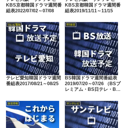
KBS京都韓国ドラマ週間番
KBS京都韓国ドラマ週間番
組表2022/07/02～07/08
組表2019/11/11～11/15
テレビ愛知
BS放送
テレビ愛知韓国ドラマ週間
BS韓国ドラマ週間番組表
番組表2017/08/21～08/25
2019/07/20～07/26 （BSプ
レミアム・BS日テレ・BS
朝日・BS-TBS・BSテレ
東・BSフジ）
放送情報
サンテレビ