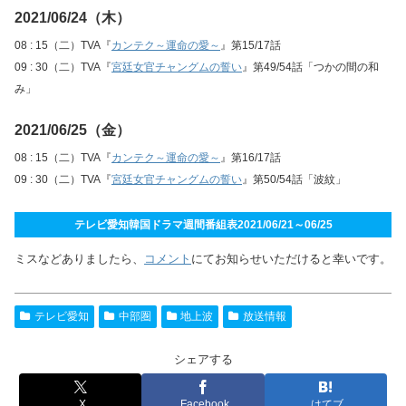
2021/06/24（木）
08 : 15（二）TVA『
カンテク～運命の愛～
』第15/17話
09 : 30（二）TVA『
宮廷女官チャングムの誓い
』第49/54話「つかの間の和
み」
2021/06/25（金）
08 : 15（二）TVA『
カンテク～運命の愛～
』第16/17話
09 : 30（二）TVA『
宮廷女官チャングムの誓い
』第50/54話「波紋」
テレビ愛知韓国ドラマ週間番組表2021/06/21～06/25
ミスなどありましたら、
コメント
にてお知らせいただけると幸いです。
テレビ愛知
中部圏
地上波
放送情報
シェアする
X
Facebook
はてブ