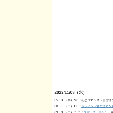
2023/11/08（水）
05：30（字）tvk 『初恋ロマンス～無感
08：15（二）TX 『
ポッサム～愛と運命を
09：30（二）CTC 『
朱蒙（チュモン）
』第