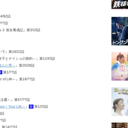
4/92話
??話
ル２ 俗女養成記』第3/10話
で』第18/22話
情皇子とナイショの契約～』第12/43話
盗んだ男～
』第20/28話
新
第1/??話
of Life～』第18/??話
る愛～』第47/??話
！Your Life～
』
新
第1/25話
8話
??話
第14/??話