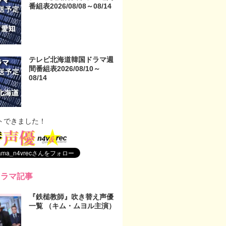
番組表2026/08/08～08/14
テレビ北海道韓国ドラマ週
間番組表2026/08/10～
08/14
トできました！
ドラマ記事
『鉄槌教師』吹き替え声優
一覧 （キム・ムヨル主演）