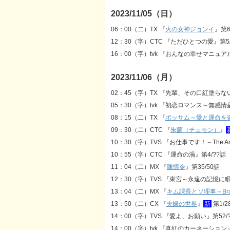
2023/11/05（日）
06：00（二）TX 『
火の女神ジョンイ
』第6
12：30（字）CTC 『ただひとつの愛』第5/
16：00（字）tvk 『おんなの幸せマニュア
2023/11/06（月）
02：45（字）TX 『先輩、その口紅塗らない
05：30（字）tvk 『初恋ロマンス～無感
08：15（二）TX 『
ポッサム～愛と運命を
09：30（二）CTC 『
朱蒙（チュモン）
』
10：30（字）TVS 『お仕事です！～The Arc 
10：55（字）CTC 『運命の渦』第4/??話
11：04（二）MX 『
陳情令
』第35/50話
12：30（字）TVS 『東宮～永遠の記憶に眠
13：04（二）MX 『
キム課長とソ理事～Bravo
13：50（二）CX 『
夫婦の世界
』
新
第1/2
14：00（字）TVS 『愛よ、お願い』第52/
14：00（字）tvk 『真紅のカーネーション』