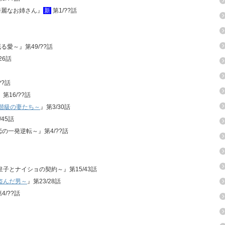
る綺麗なお姉さん』
新
第1/??話
る愛～』第49/??話
26話
??話
第16/??話
流階級の妻たち～
』第3/30話
/45話
恋の一発逆転～』第4/??話
情皇子とナイショの契約～』第15/43話
盗んだ男～
』第23/28話
4/??話