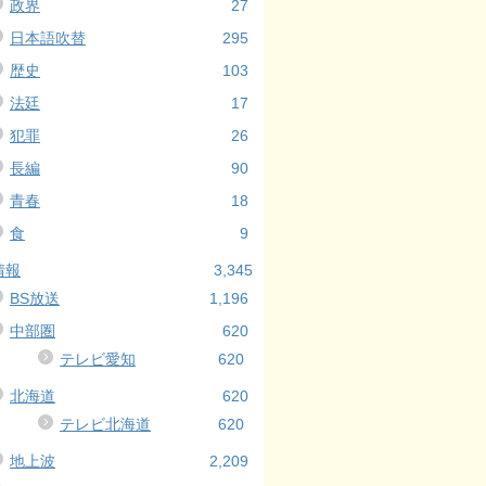
政界
27
日本語吹替
295
歴史
103
法廷
17
犯罪
26
長編
90
青春
18
食
9
情報
3,345
BS放送
1,196
中部圏
620
テレビ愛知
620
北海道
620
テレビ北海道
620
地上波
2,209