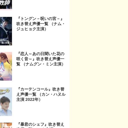
『トングン－呪いの宮－』
吹き替え声優一覧 （ナム・
ジュヒョク主演）
『恋人～あの日聞いた花の
咲く音～』吹き替え声優一
覧 （ナムグン・ミン主演）
『カーテンコール』吹き替
え声優一覧 （カン・ハヌル
主演 2022年）
『暴君のシェフ』吹き替え