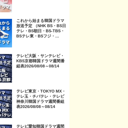
これから始まる韓国ドラマ
放送予定 （NHK BS・BS日
テレ・BS朝日・BS-TBS・
BSテレ東・BSフジ・
BS11・BS12・テレビ東
京・TOKYO MX・テレ玉・
チバテレ・テレビ神奈川・
テレビ大阪・サンテレビ・
テレビ大阪・サンテレビ・
KBS京都韓国ドラマ週間番
KBS京都・テレビ愛知・テ
組表2026/08/08～08/14
レビ北海道）
テレビ東京・TOKYO MX・
テレ玉・チバテレ・テレビ
神奈川韓国ドラマ週間番組
表2026/08/08～08/14
テレビ愛知韓国ドラマ週間