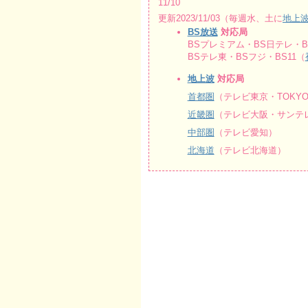
11/10
更新2023/11/03（毎週水、土に
地上
BS放送
対応局
BSプレミアム・BS日テレ・BS
BSテレ東・BSフジ・BS11（
地上波
対応局
首都圏
（テレビ東京・TOKY
近畿圏
（テレビ大阪・サンテレ
中部圏
（テレビ愛知）
北海道
（テレビ北海道）