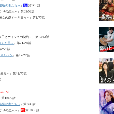
流階級の妻たち～
』
新
第1/30話
かりの恋人～』第52/53話
彼女の愛すべき日々～』第8/??話
情皇子とナイショの契約～』第13/43話
盗んだ男～
』第21/28話
2/??話
・ギルドン
』第17/??話
る愛～』第48/??話
話
休みです
第15/??話
流階級の妻たち～
』第2/30話
明かりの恋人～』
終
第53/53話