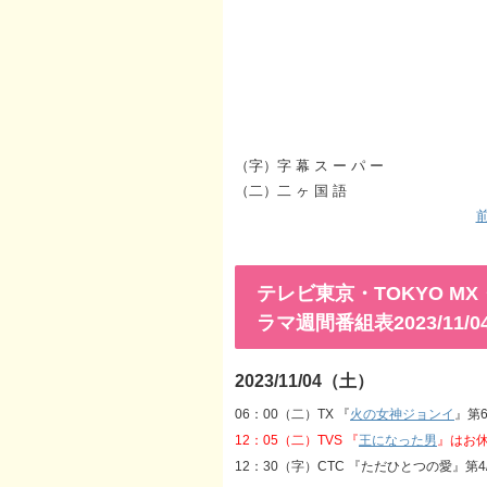
（字）字 幕 ス ー パ ー
（二）二 ヶ 国 語
前
テレビ東京・TOKYO 
ラマ週間番組表2023/11/04
2023/11/04（土）
06：00（二）TX 『
火の女神ジョンイ
』第6
12：05（二）TVS 『
王になった男
』はお
12：30（字）CTC 『ただひとつの愛』第4/