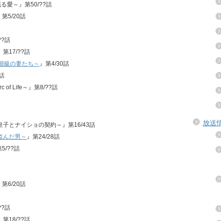
る愛～』第50/??話
第5/20話
??話
第17/??話
流階級の妻たち～
』第4/30話
話
of Life～』第8/??話
放送
情皇子とナイショの契約～』第16/43話
盗んだ男～
』第24/28話
5/??話
第6/20話
??話
第18/??話