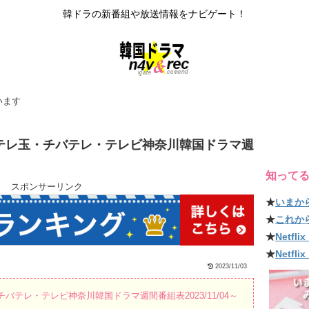
韓ドラの新番組や放送情報をナビゲート！
います
X・テレ玉・チバテレ・テレビ神奈川韓国ドラマ週
知って
スポンサーリンク
★
いまか
★
これか
★
Netf
★
Netfl
2023/11/03
チバテレ・テレビ神奈川韓国ドラマ週間番組表2023/11/04～