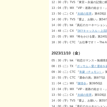
12：30（字）TVS 『東宮～永遠の記憶に眠
13：04（字）MX 『VIP－迷路の始まり－』
13：50（二）CX 『
夫婦の世界
』第4/28話
14：00（字）TVS 『愛よ、お願い』第54/
14：00（字）tvk 『真紅のカーネーション』
14：48（二）CX 『
SKYキャッスル～上
15：05（字）MX 『時をかける愛』第2/45
18：30（字）CTC 『お仕事です！～The Arc 
2023/11/10（金）
05：30（字）tvk 『初恋ロマンス～無感
08：15（二）TX 『
ポッサム～愛と運命を
09：30（二）CTC 『
朱蒙（チュモン）
』第
10：55（字）CTC 『運命の渦』第8/??話
11：04（二）MX 『
陳情令
』第39/50話
13：04（字）MX 『VIP－迷路の始まり－』
13：50（二）CX 『
夫婦の世界
』第5/28話
14：00（字）TVS 『愛よ、お願い』第55/
14：00（字）tvk 『真紅のカーネーション』