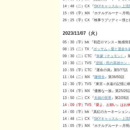
14：48（二）CX 『
SKYキャッスル～上
15：05（字）MX 『ホテルデルーナ～月明
26：25（字）CX 『検事ラプソディ～僕と
2023/11/07（火）
05：30（字）tvk 『初恋ロマンス～無感
08：15（二）TX 『
ポッサム～愛と運命を
09：30（二）CTC 『
朱蒙（チュモン）
』第
10：30（二）TVS 『
逆賊－民の英雄ホン
10：55（字）CTC 『運命の渦』第5/??話
11：04（二）MX 『
陳情令
』第36/50話
12：30（字）TVS 『東宮～永遠の記憶に眠
13：04（字）MX 『優雅な一族』第25/26
13：50（二）CX 『
夫婦の世界
』第2/28話
14：00（字）TVS 『愛よ、お願い』はお
14：00（字）tvk 『真紅のカーネーション』
14：48（二）CX 『
SKYキャッスル～上
15：05（字）MX 『ホテルデルーナ～月