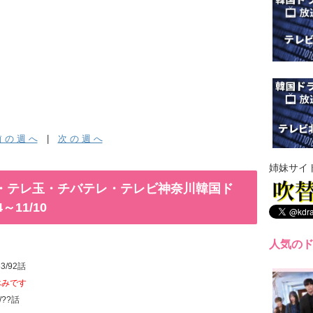
 の 週 へ
|
次 の 週 へ
姉妹サイ
MX・テレ玉・チバテレ・テレビ神奈川韓国ド
～11/10
人気の
3/92話
休みです
??話