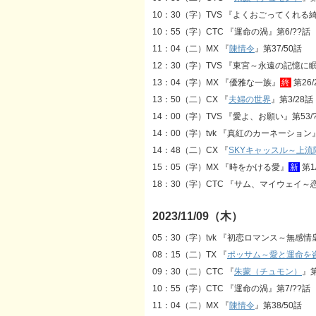
10：30（字）TVS 『よくおごってくれ
10：55（字）CTC 『運命の渦』第6/??話
11：04（二）MX 『
陳情令
』第37/50話
12：30（字）TVS 『東宮～永遠の記憶に眠
13：04（字）MX 『優雅な一族』
終
第26/
13：50（二）CX 『
夫婦の世界
』第3/28話
14：00（字）TVS 『愛よ、お願い』第53/
14：00（字）tvk 『真紅のカーネーション』
14：48（二）CX 『
SKYキャッスル～上
15：05（字）MX 『時をかける愛』
新
第1
18：30（字）CTC 『サム、マイウェイ～
2023/11/09（木）
05：30（字）tvk 『初恋ロマンス～無感
08：15（二）TX 『
ポッサム～愛と運命を
09：30（二）CTC 『
朱蒙（チュモン）
』第
10：55（字）CTC 『運命の渦』第7/??話
11：04（二）MX 『
陳情令
』第38/50話