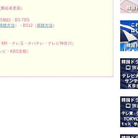
波
番組表更新）
朝日・BS-TBS
視聴方法
）・BS12（
視聴方法
）
O MX・テレ玉・チバテレ・テレビ神奈川）
ビ・KBS京都）