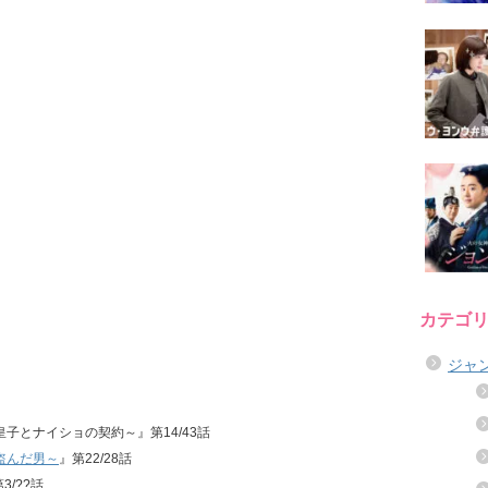
カテゴ
ジャ
情皇子とナイショの契約～』第14/43話
盗んだ男～
』第22/28話
3/??話