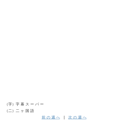
（字）字 幕 ス ー パ ー
（二）二 ヶ 国 語
前 の 週 へ
|
次 の 週 へ