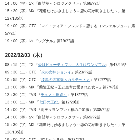
14：00（字）tvk 『白詰草＜シロツメクサ＞』第68/??話
15：30（字）MX 『花道だけ歩きましょう～恋の花が咲きました～』第
127/135話
19：00（字）CTC 『マイ・ディア・フレンド～恋するコンシェルジュ～』第
5/??話
19：00（字）tvk 『シグナル』第19/??話
2022/02/03（木）
08：15（二）TX 『
愛はビューティフル、人生はワンダフル
』第47/65話
09：30（二）CTC 『
火の女神ジョンイ
』第23/??話
10：55（字）CTC 『
漆黒の四重奏＜カルテット＞
』第72/??話
11：00（字）MX 『蘭陵王妃～王と皇帝に愛された女～』第7/47話
12：30（二）TVS 『
チュノ～推奴～
』第18/??話
13：00（二）MX 『
七日の王妃
』第12/20話
14：00（字）TVS 『龍王＜ヨンワン＞様のご加護』第38/??話
14：00（字）tvk 『白詰草＜シロツメクサ＞』第69/??話
15：30（字）MX 『花道だけ歩きましょう～恋の花が咲きました～』第
128/135話
19：00（字）CTC 『時をかける愛』第17/??話