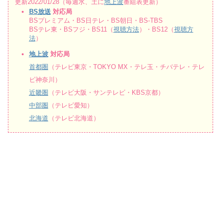
更新2022/01/28（毎週水、土に
地上波
番組表更新）
BS放送
対応局
BSプレミアム・BS日テレ・BS朝日・BS-TBS
BSテレ東・BSフジ・BS11（
視聴方法
）・BS12（
視聴方
法
）
地上波
対応局
首都圏
（テレビ東京・TOKYO MX・テレ玉・チバテレ・テレ
ビ神奈川）
近畿圏
（テレビ大阪・サンテレビ・KBS京都）
中部圏
（テレビ愛知）
北海道
（テレビ北海道）