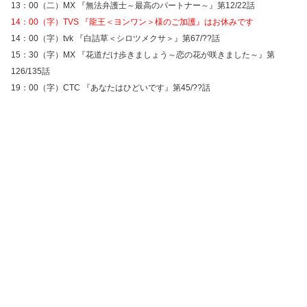
13：00（二）MX 『無法弁護士～最高のパートナー～』第12/22話
14：00（字）TVS 『龍王＜ヨンワン＞様のご加護』はお休みです
14：00（字）tvk 『白詰草＜シロツメクサ＞』第67/??話
15：30（字）MX 『花道だけ歩きましょう～恋の花が咲きました～』第
126/135話
19：00（字）CTC 『あなたはひどいです』第45/??話