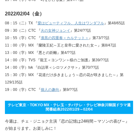
2022/02/04（金）
08：15（二）TX 『
愛はビューティフル、人生はワンダフル
』第48/65話
09：30（二）CTC 『
火の女神ジョンイ
』第24/??話
10：55（字）CTC 『
漆黒の四重奏＜カルテット＞
』第73/??話
11：00（字）MX 『蘭陵王妃～王と皇帝に愛された女～』第8/47話
13：00（字）MX 『悪との距離』第4/??話
14：00（字）TVS 『龍王＜ヨンワン＞様のご加護』第39/??話
14：00（字）tvk 『白詰草＜シロツメクサ＞』第70/??話
15：30（字）MX 『花道だけ歩きましょう～恋の花が咲きました～』第
129/135話
19：00（字）CTC 『
個人の趣向
』第9/??話
テレビ東京・TOKYO MX・テレ玉・チバテレ・テレビ神奈川韓国ドラマ週
間番組表2022/01/29～02/04
今週は、チェ・ジニョク主演『恋の記憶は24時間～マソンの喜び～』
が始まります。お楽しみに！