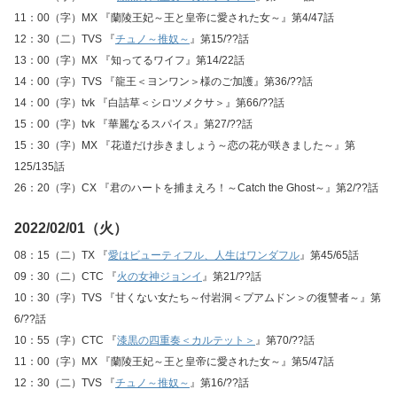
11：00（字）MX 『蘭陵王妃～王と皇帝に愛された女～』第4/47話
12：30（二）TVS 『
チュノ～推奴～
』第15/??話
13：00（字）MX 『知ってるワイフ』第14/22話
14：00（字）TVS 『龍王＜ヨンワン＞様のご加護』第36/??話
14：00（字）tvk 『白詰草＜シロツメクサ＞』第66/??話
15：00（字）tvk 『華麗なるスパイス』第27/??話
15：30（字）MX 『花道だけ歩きましょう～恋の花が咲きました～』第
125/135話
26：20（字）CX 『君のハートを捕まえろ！～Catch the Ghost～』第2/??話
2022/02/01（火）
08：15（二）TX 『
愛はビューティフル、人生はワンダフル
』第45/65話
09：30（二）CTC 『
火の女神ジョンイ
』第21/??話
10：30（字）TVS 『甘くない女たち～付岩洞＜プアムドン＞の復讐者～』第
6/??話
10：55（字）CTC 『
漆黒の四重奏＜カルテット＞
』第70/??話
11：00（字）MX 『蘭陵王妃～王と皇帝に愛された女～』第5/47話
12：30（二）TVS 『
チュノ～推奴～
』第16/??話