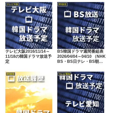
テレビ大阪
BS放送
テレビ大阪2016/11/14～
BS韓国ドラマ週間番組表
11/18の韓国ドラマ放送予
2026/04/04～04/10 （NHK
定
BS・BS日テレ・BS朝
日・BS-TBS・BSテレ
東・BSフジ）
BS放送
テレビ愛知