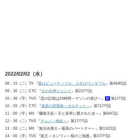
2022/02/02（水）
08：15（二）TX 『
愛はビューティフル、人生はワンダフル
』第46/65話
09：30（二）CTC 『
火の女神ジョンイ
』第22/??話
10：30（字）TVS 『恋の記憶は24時間～マソンの喜び～』
新
第1/??話
10：55（字）CTC 『
漆黒の四重奏＜カルテット＞
』第71/??話
11：00（字）MX 『蘭陵王妃～王と皇帝に愛された女～』第6/47話
12：30（二）TVS 『
チュノ～推奴～
』第17/??話
13：00（二）MX 『無法弁護士～最高のパートナー～』第13/22話
14：00（字）TVS 『龍王＜ヨンワン＞様のご加護』第37/??話