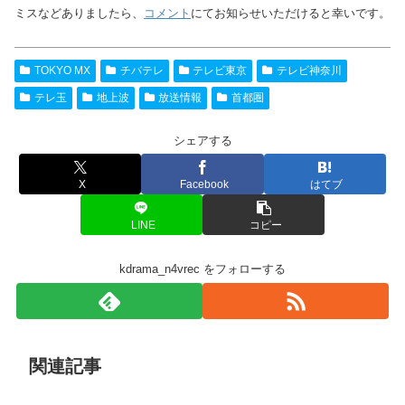
ミスなどありましたら、
コメント
にてお知らせいただけると幸いです。
TOKYO MX
チバテレ
テレビ東京
テレビ神奈川
テレ玉
地上波
放送情報
首都圏
シェアする
X
Facebook
はてブ
LINE
コピー
kdrama_n4vrec をフォローする
関連記事