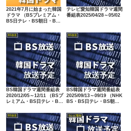
2021年7月に始まった韓国
テレビ愛知韓国ドラマ週間
ドラマ （BSプレミアム・
番組表2025/04/28～05/02
BS日テレ・BS朝日・BS-
TBS・BSテレ東・BSフ
ジ・BS11・BS12・テレビ
BS放送
BS放送
東京・TOKYO MX・テレ
玉・チバテレ・テレビ神奈
川・テレビ大阪・サンテレ
ビ・KBS京都・テレビ愛
知・テレビ北海道）
BS韓国ドラマ週間番組表
BS韓国ドラマ週間番組表
2020/12/05～12/11 （BSプ
2025/09/13～09/19 （NHK
レミアム・BS日テレ・BS
BS・BS日テレ・BS朝
朝日・BS-TBS・BSテレ
日・BS-TBS・BSテレ
東・BSフジ）
東・BSフジ）
BS放送
テレビ愛知