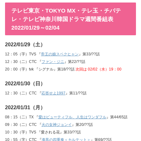
テレビ東京・TOKYO MX・テレ玉・チバテ
レ・テレビ神奈川韓国ドラマ週間番組表
2022/01/29～02/04
2022/01/29（土）
12：05（字）TVS 『
帝王の娘スベクヒャン
』第33/??話
12：30（二）CTC 『
ファン・ジニ
』第22/??話
20：00（字）tvk 『シグナル』第18/??話
次回は 02/02（水）19：00
2022/01/30（日）
12：30（二）CTC 『
応答せよ1997
』第11/??話
2022/01/31（月）
08：15（二）TX 『
愛はビューティフル、人生はワンダフル
』第44/65話
09：30（二）CTC 『
火の女神ジョンイ
』第20/??話
10：30（字）TVS 『愛される花』第33/??話
10：55（字）CTC 『
漆黒の四重奏＜カルテット＞
』第69/??話