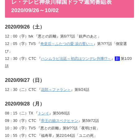
レ・テレビ神奈川韓国ドラマ週間番組表
2020/09/26～10/02
2020/09/26（土）
12：00（字）tvk 『悪との距離』第6/??話「銃声のあと」
12：05（字）TVS 『
奇皇后～ふたつの愛 涙の誓い～
』第?/??話「側室選
び」
12：30（字）CTC 『
ハンムラビ法廷～初恋はツンデレ判事!?～
』
新
第1/20
話
2020/09/27（日）
12：30（二）CTC 『
花郎＜ファラン＞
』第9/24話
2020/09/28（月）
08：15（二）TX 『
トンイ
』第50/60話
09：30（字）CTC 『
帝王の娘スベクヒャン
』第59/72話
10：30（字）TVS 『悪との距離』第9/??話「夜明け前」
10：55（字）CTC 『福寿草』第22/144話「ユニの死」