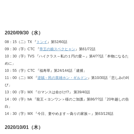
2020/09/30（水）
08：15（二）TX 『
トンイ
』第52/60話
09：30（字）CTC 『
帝王の娘スベクヒャン
』第61/72話
10：30（字）TVS 『ハイクラス～私の１円の愛～』第4/??話「本物になるた
めに」
10：55（字）CTC 『福寿草』第24/144話「逮捕」
11：00（二）MX 『
逆賊－民の英雄ホン・ギルドン
』第10/30話「悲しみの叫
び」
13：00（字）MX 『ロマンスは命がけ!?』 第39/40話
14：00（字）tvk 『龍王＜ヨンワン＞様のご加護』第86/??話「20年越しの告
白」
14：30（字）MX 『今日、妻やめます～偽りの家族～』第63/128話
2020/10/01（木）