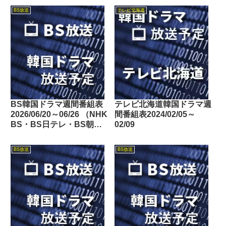
BS放送
テレビ北海道
BS韓国ドラマ週間番組表
テレビ北海道韓国ドラマ週
2026/06/20～06/26 （NHK
間番組表2024/02/05～
BS・BS日テレ・BS朝
02/09
日・BS-TBS・BSテレ
東・BSフジ）
BS放送
BS放送