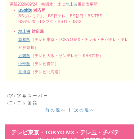
更新2020/09/24（毎週水、土に
地上波
番組表更新）
BS放送
対応局
BSプレミアム・BS日テレ・BS朝日・BS-TBS
BSテレ東・BSフジ・BS11・BS12
地上波
対応局
首都圏
（テレビ東京・TOKYO MX・テレ玉・チバテレ・テレ
ビ神奈川）
近畿圏
（テレビ大阪・サンテレビ・KBS京都）
中部圏
（テレビ愛知）
北海道
（テレビ北海道）
（字）字 幕 ス ー パ ー
（二）二 ヶ 国 語
前 の 週 へ
|
次 の 週 へ
テレビ東京・TOKYO MX・テレ玉・チバテ