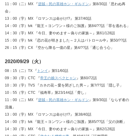
11：00（二）MX 『
逆賊－民の英雄ホン・ギルドン
』第8/30話「思わぬ再
会」
13：00（字）MX 『ロマンスは命がけ!?』 第37/40話
14：00（字）tvk 『龍王＜ヨンワン＞様のご加護』第84/??話「罪を逃れる」
14：30（字）MX 『今日、妻やめます～偽りの家族～』第61/128話
15：00（字）tvk 『恋の花が咲きました～２人はパトロール中』第50/??話
26：15（字）CX 『空から降る一億の星』第4/??話「通じ合う心」
2020/09/29（火）
08：15（二）TX 『
トンイ
』第51/60話
09：30（字）CTC 『
帝王の娘スベクヒャン
』第60/72話
10：30（字）TVS 『カネの花～愛を閉ざした男～』第?/??話「隠し子」
10：55（字）CTC 『福寿草』第23/144話「脅し」
11：00（二）MX 『
逆賊－民の英雄ホン・ギルドン
』第9/30話「ならず者の
流儀」
13：00（字）MX 『ロマンスは命がけ!?』 第38/40話
14：00（字）tvk 『龍王＜ヨンワン＞様のご加護』第85/??話「父の決断」
14：30（字）MX 『今日、妻やめます～偽りの家族～』第62/128話