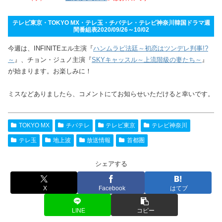
テレビ東京・TOKYO MX・テレ玉・チバテレ・テレビ神奈川韓国ドラマ週
間番組表2020/09/26～10/02
今週は、INFINITEエル主演『
ハンムラビ法廷～初恋はツンデレ判事!?
～
』、チョン・ジュノ主演『
SKYキャッスル～上流階級の妻たち～
』
が始まります。お楽しみに！
ミスなどありましたら、コメントにてお知らせいただけると幸いです。
TOKYO MX
チバテレ
テレビ東京
テレビ神奈川
テレ玉
地上波
放送情報
首都圏
シェアする
X
Facebook
はてブ
LINE
コピー