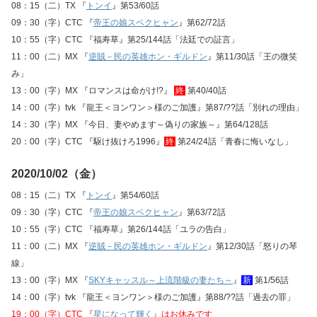
08：15（二）TX 『
トンイ
』第53/60話
09：30（字）CTC 『
帝王の娘スベクヒャン
』第62/72話
10：55（字）CTC 『福寿草』第25/144話「法廷での証言」
11：00（二）MX 『
逆賊－民の英雄ホン・ギルドン
』第11/30話「王の微笑
み」
13：00（字）MX 『ロマンスは命がけ!?』
終
第40/40話
14：00（字）tvk 『龍王＜ヨンワン＞様のご加護』第87/??話「別れの理由」
14：30（字）MX 『今日、妻やめます～偽りの家族～』第64/128話
20：00（字）CTC 『駆け抜けろ1996』
終
第24/24話「青春に悔いなし」
2020/10/02（金）
08：15（二）TX 『
トンイ
』第54/60話
09：30（字）CTC 『
帝王の娘スベクヒャン
』第63/72話
10：55（字）CTC 『福寿草』第26/144話「ユラの告白」
11：00（二）MX 『
逆賊－民の英雄ホン・ギルドン
』第12/30話「怒りの琴
線」
13：00（字）MX 『
SKYキャッスル～上流階級の妻たち～
』
新
第1/56話
14：00（字）tvk 『龍王＜ヨンワン＞様のご加護』第88/??話「過去の罪」
19：00（字）CTC 『
星になって輝く
』はお休みです