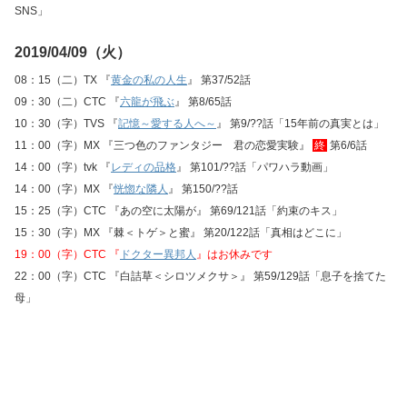
SNS」
2019/04/09（火）
08：15（二）TX 『
黄金の私の人生
』 第37/52話
09：30（二）CTC 『
六龍が飛ぶ
』 第8/65話
10：30（字）TVS 『
記憶～愛する人へ～
』 第9/??話「15年前の真実とは」
11：00（字）MX 『三つ色のファンタジー 君の恋愛実験』
終
第6/6話
14：00（字）tvk 『
レディの品格
』 第101/??話「パワハラ動画」
14：00（字）MX 『
恍惚な隣人
』 第150/??話
15：25（字）CTC 『あの空に太陽が』 第69/121話「約束のキス」
15：30（字）MX 『棘＜トゲ＞と蜜』 第20/122話「真相はどこに」
19：00（字）CTC 『
ドクター異邦人
』はお休みです
22：00（字）CTC 『白詰草＜シロツメクサ＞』 第59/129話「息子を捨てた
母」