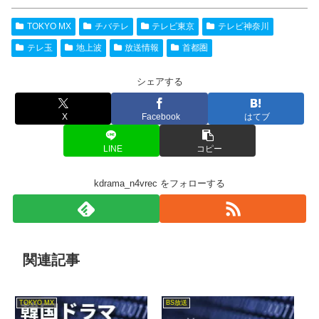
TOKYO MX
チバテレ
テレビ東京
テレビ神奈川
テレ玉
地上波
放送情報
首都圏
シェアする
X
Facebook
はてブ
LINE
コピー
kdrama_n4vrec をフォローする
関連記事
TOKYO MX
BS放送