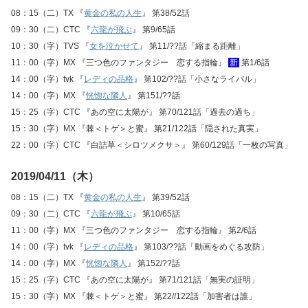
08：15（二）TX 『
黄金の私の人生
』 第38/52話
09：30（二）CTC 『
六龍が飛ぶ
』 第9/65話
10：30（字）TVS 『
女を泣かせて
』 第11/??話「縮まる距離」
11：00（字）MX 『三つ色のファンタジー 恋する指輪』
新
第1/6話
14：00（字）tvk 『
レディの品格
』 第102/??話「小さなライバル」
14：00（字）MX 『
恍惚な隣人
』 第151/??話
15：25（字）CTC 『あの空に太陽が』 第70/121話「過去の過ち」
15：30（字）MX 『棘＜トゲ＞と蜜』 第21/122話「隠された真実」
22：00（字）CTC 『白詰草＜シロツメクサ＞』 第60/129話「一枚の写真」
2019/04/11（木）
08：15（二）TX 『
黄金の私の人生
』 第39/52話
09：30（二）CTC 『
六龍が飛ぶ
』 第10/65話
11：00（字）MX 『三つ色のファンタジー 恋する指輪』 第2/6話
14：00（字）tvk 『
レディの品格
』 第103/??話「動画をめぐる攻防」
14：00（字）MX 『
恍惚な隣人
』 第152/??話
15：25（字）CTC 『あの空に太陽が』 第71/121話「無実の証明」
15：30（字）MX 『棘＜トゲ＞と蜜』 第22//122話「加害者は誰」