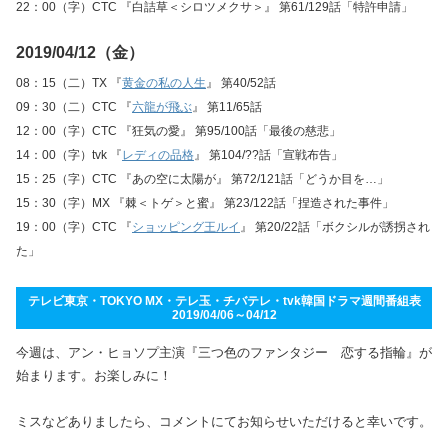
22：00（字）CTC 『白詰草＜シロツメクサ＞』 第61/129話「特許申請」
2019/04/12（金）
08：15（二）TX 『
黄金の私の人生
』 第40/52話
09：30（二）CTC 『
六龍が飛ぶ
』 第11/65話
12：00（字）CTC 『狂気の愛』 第95/100話「最後の慈悲」
14：00（字）tvk 『
レディの品格
』 第104/??話「宣戦布告」
15：25（字）CTC 『あの空に太陽が』 第72/121話「どうか目を…」
15：30（字）MX 『棘＜トゲ＞と蜜』 第23/122話「捏造された事件」
19：00（字）CTC 『
ショッピング王ルイ
』 第20/22話「ボクシルが誘拐され
た」
テレビ東京・TOKYO MX・テレ玉・チバテレ・tvk韓国ドラマ週間番組表
2019/04/06～04/12
今週は、アン・ヒョソプ主演『三つ色のファンタジー 恋する指輪』が
始まります。お楽しみに！
ミスなどありましたら、コメントにてお知らせいただけると幸いです。