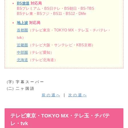
BS放送
対応局
BSプレミアム・BS日テレ・BS朝日・BS-TBS
BSテレ東・BSフジ・BS11・BS12・Dlife
地上波
対応局
首都圏
（テレビ東京・TOKYO MX・テレ玉・チバテレ・
tvk）
近畿圏
（テレビ大阪・サンテレビ・KBS京都）
中部圏
（テレビ愛知）
北海道
（テレビ北海道）
（字）字 幕 ス ー パ ー
（二）二 ヶ 国 語
前 の 週 へ
|
次 の 週 へ
テレビ東京・TOKYO MX・テレ玉・チバテ
レ・tvk