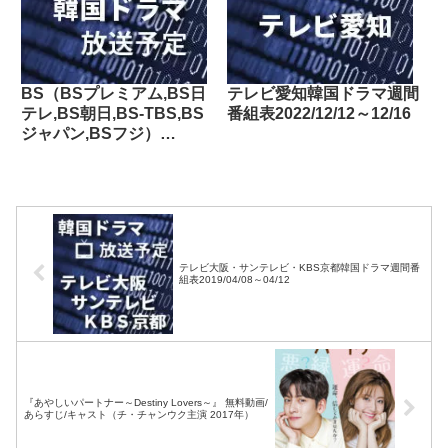
BS（BSプレミアム,BS日
テレビ愛知韓国ドラマ週間
テレ,BS朝日,BS-TBS,BS
番組表2022/12/12～12/16
ジャパン,BSフジ）
2017/01/14～01/20の韓国
ドラマ放送予定
テレビ大阪・サンテレビ・KBS京都韓国ドラマ週間番
組表2019/04/08～04/12
『あやしいパートナー～Destiny Lovers～』 無料動画/
あらすじ/キャスト（チ・チャンウク主演 2017年）