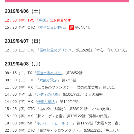
2019/04/06（土）
12：00（字）TVS 『
馬医
』はお休みです
15：30（字）CTC 『
本当に良い時代
』
終
第64/64話
2019/04/07（日）
12：30（二）CTC 『
屋根部屋のプリンス
』 第12/20話「本心 守りたい人」
2019/04/08（月）
08：15（二）TX 『
黄金の私の人生
』 第36/52話
09：30（二）CTC 『
六龍が飛ぶ
』 第7/65話
11：00（字）MX 『三つ色のファンタジー 君の恋愛実験』 第5/6話
14：00（字）tvk 『
レディの品格
』 第100/??話「２人の秘密」
14：00（字）MX 『
恍惚な隣人
』 第149/??話
15：25（字）CTC 『あの空に太陽が』 第68/121話「２つの抱擁」
15：30（字）MX 『棘＜トゲ＞と蜜』 第19/122話「浮気の代償」
19：00（字）tvk 『
キルミー・ヒールミー
』 第11/??話「大騒ぎの一夜」
22：00（字）CTC 『白詰草＜シロツメクサ＞』 第58/129話「炎上した