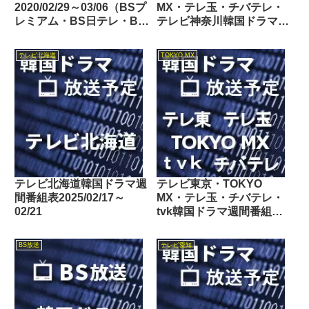
2020/02/29～03/06（BSプ
MX・テレ玉・チバテレ・
レミアム・BS日テレ・BS
テレビ神奈川韓国ドラマ週
朝日・BS-TBS・BSテレ
間番組表2025/09/20～
東・BSフジ）
09/26
テレビ北海道
TOKYO MX
テレビ北海道韓国ドラマ週
テレビ東京・TOKYO
間番組表2025/02/17～
MX・テレ玉・チバテレ・
02/21
tvk韓国ドラマ週間番組表
2018/05/05～05/11
BS放送
テレビ愛知