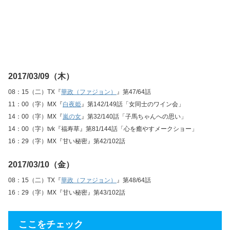
2017/03/09（木）
08：15（二）TX『
華政（ファジョン）
』第47/64話
11：00（字）MX『
白夜姫
』第142/149話「女同士のワイン会」
14：00（字）MX『
嵐の女
』第32/140話「子馬ちゃんへの思い」
14：00（字）tvk『福寿草』第81/144話「心を癒やすメークショー」
16：29（字）MX『甘い秘密』第42/102話
2017/03/10（金）
08：15（二）TX『
華政（ファジョン）
』第48/64話
16：29（字）MX『甘い秘密』第43/102話
ここをチェック