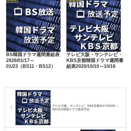
BS放送
KBS京都
Dlife・テレビ東京・
TOKYO MX・テレ玉・チ
バテレ・tvk・テレビ大
阪・サンテレビ・KBS京
都・テレビ愛知・テレビ北
海道）
BS韓国ドラマ週間番組表
テレビ大阪・サンテレビ・
2026/01/17～
KBS京都韓国ドラマ週間番
01/23（BS11・BS12）
組表2020/10/10～10/16
テレビ大阪・サンテレビ・KBS京都2017/03/06～
03/10の韓国ドラマ放送予定