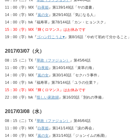
11：00（字）MX『
白夜姫
』第139/149話「ヤの遺書」
14：00（字）MX『
嵐の女
』第29/140話「気になる人」
14：00（字）tvk『福寿草』第78/144話「カン・ヒョンスク」
15：30（字）MX『輝くロマンス』はお休みです
19：00（字）tvk『
ゴハン行こうよ♥
』第8/16話「やめて初めて分かること」
2017/03/07（火）
08：15（二）TX『
華政（ファジョン）
』第45/64話
11：00（字）MX『
白夜姫
』第140/149話「束草の海」
14：00（字）MX『
嵐の女
』第30/140話「セクハラ事件」
14：00（字）tvk『福寿草』第79/144話「ユラの仕業？」
15：30（字）MX『輝くロマンス』はお休みです
22：00（字）tvk『
怪しい家政婦
』第16/20話「別れの準備」
2017/03/08（水）
08：15（二）TX『
華政（ファジョン）
』第46/64話
11：00（字）MX『
白夜姫
』第141/149話「涙の再会」
14：00（字）MX『
嵐の女
』第31/140話「ジョンイムの転勤」