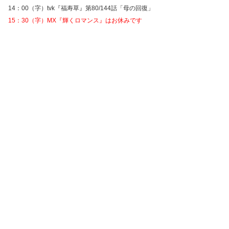
14：00（字）tvk『福寿草』第80/144話「母の回復」
15：30（字）MX『輝くロマンス』はお休みです