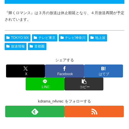
『輝くロマンス』は３月の放送は休止順延となり、４月放送再開が予定
されています。
TOKYO MX
テレビ東京
テレビ神奈川
地上波
放送情報
首都圏
シェアする
X
Facebook
はてブ
LINE
コピー
kdrama_n4vrec をフォローする