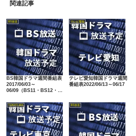
関連記事
BS放送
テレビ愛知
BS韓国ドラマ週間番組表
テレビ愛知韓国ドラマ週間
2017/06/03～
番組表2022/06/13～06/17
06/09（BS11・BS12・
Dlife）
TOKYO MX
BS放送