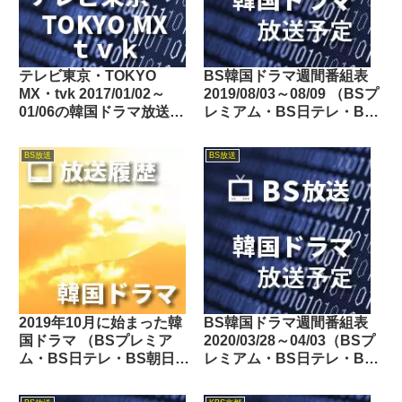
テレビ東京・TOKYO
BS韓国ドラマ週間番組表
MX・tvk 2017/01/02～
2019/08/03～08/09 （BSプ
01/06の韓国ドラマ放送予
レミアム・BS日テレ・BS
定
朝日・BS-TBS・BSテレ
東・BSフジ）
BS放送
BS放送
2019年10月に始まった韓
BS韓国ドラマ週間番組表
国ドラマ （BSプレミア
2020/03/28～04/03（BSプ
ム・BS日テレ・BS朝日・
レミアム・BS日テレ・BS
BS-TBS・BSテレ東・BS
朝日・BS-TBS・BSテレ
フジ・BS11・BS12・
東・BSフジ）