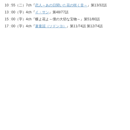
10 : 55（二）7ch『
恋人～あの日聞いた花の咲く音～
』第13/32話
13 : 00（字）4ch『
イ・サン
』第48/77話
15 : 00（字）4ch『蝶よ花よ～僕の大切な宝物～』第51/80話
17 : 00（字）4ch『
薯童謡（ソドンヨ）
』第11/74話 第12/74話