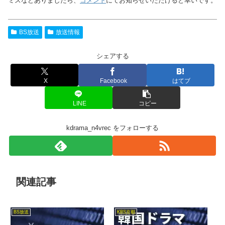
ミスなどありましたら、
コメント
にてお知らせいただけると幸いです。
BS放送
放送情報
シェアする
X
Facebook
はてブ
LINE
コピー
kdrama_n4vrec をフォローする
関連記事
BS放送
KBS京都