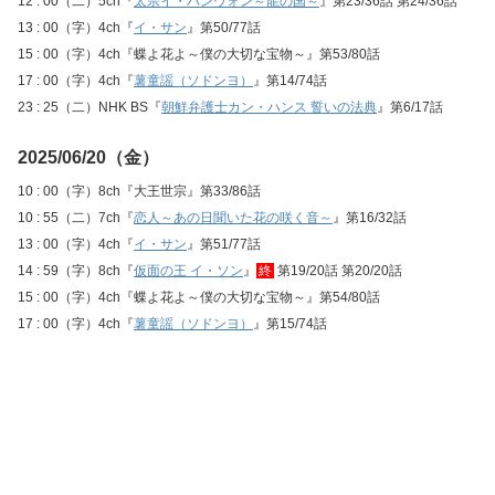
12 : 00（二）5ch『
太宗イ・バンウォン～龍の国～
』第23/36話 第24/36話
13 : 00（字）4ch『
イ・サン
』第50/77話
15 : 00（字）4ch『蝶よ花よ～僕の大切な宝物～』第53/80話
17 : 00（字）4ch『
薯童謡（ソドンヨ）
』第14/74話
23 : 25（二）NHK BS『
朝鮮弁護士カン・ハンス 誓いの法典
』第6/17話
2025/06/20（金）
10 : 00（字）8ch『大王世宗』第33/86話
10 : 55（二）7ch『
恋人～あの日聞いた花の咲く音～
』第16/32話
13 : 00（字）4ch『
イ・サン
』第51/77話
14 : 59（字）8ch『
仮面の王 イ・ソン
』
終
第19/20話 第20/20話
15 : 00（字）4ch『蝶よ花よ～僕の大切な宝物～』第54/80話
17 : 00（字）4ch『
薯童謡（ソドンヨ）
』第15/74話