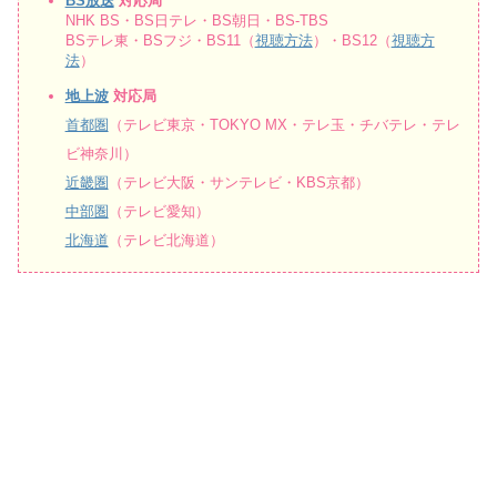
BS放送
対応局
NHK BS・BS日テレ・BS朝日・BS-TBS
BSテレ東・BSフジ・BS11（
視聴方法
）・BS12（
視聴方
法
）
地上波
対応局
首都圏
（テレビ東京・TOKYO MX・テレ玉・チバテレ・テレ
ビ神奈川）
近畿圏
（テレビ大阪・サンテレビ・KBS京都）
中部圏
（テレビ愛知）
北海道
（テレビ北海道）