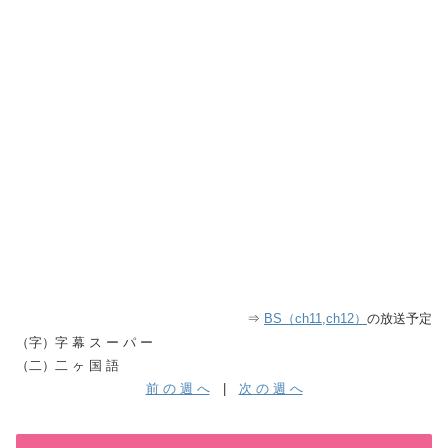
⇒
BS（ch11,ch12）
の放送予定
（字）字 幕 ス ー パ ー
（二）二 ヶ 国 語
前 の 週 へ
|
次 の 週 へ