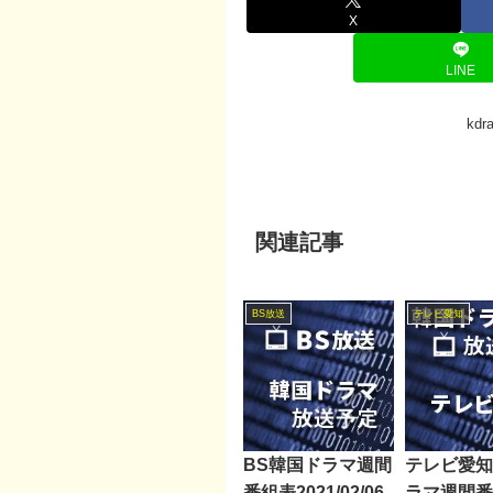
X
LINE
kd
関連記事
BS放送
テレビ愛知
BS韓国ドラマ週間
テレビ愛知
番組表2021/02/06
ラマ週間番