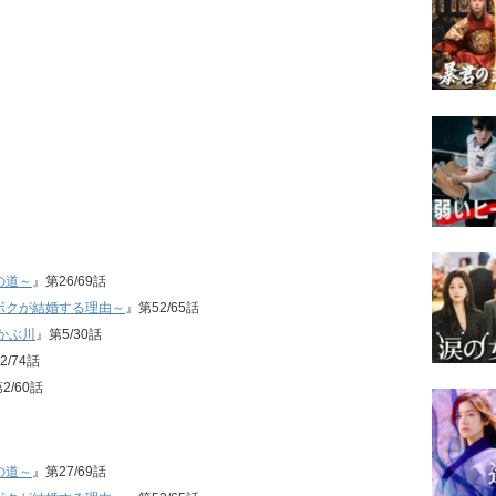
の道～
』第26/69話
ボクが結婚する理由～
』第52/65話
かぶ川
』第5/30話
2/74話
2/60話
の道～
』第27/69話