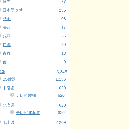
政界
27
日本語吹替
295
歴史
103
法廷
17
犯罪
26
長編
90
青春
18
食
9
情報
3,345
BS放送
1,196
中部圏
620
テレビ愛知
620
北海道
620
テレビ北海道
620
地上波
2,209