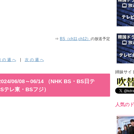
⇒
BS（ch11,ch12）
の放送予定
 の 週 へ
|
次 の 週 へ
姉妹サイ
/06/08～06/14 （NHK BS・BS日テ
BSテレ東・BSフジ）
人気の