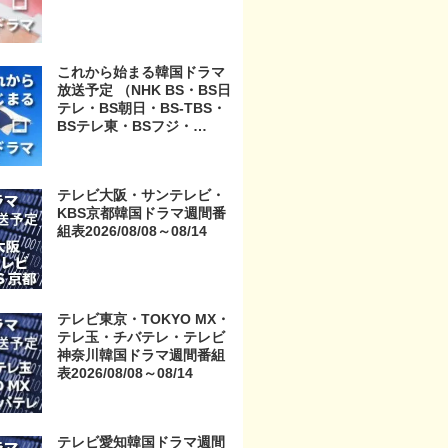
これから始まる韓国ドラマ
放送予定 （NHK BS・BS日
テレ・BS朝日・BS-TBS・
BSテレ東・BSフジ・
BS11・BS12・テレビ東
京・TOKYO MX・テレ玉・
チバテレ・テレビ神奈川・
テレビ大阪・サンテレビ・
テレビ大阪・サンテレビ・
KBS京都韓国ドラマ週間番
KBS京都・テレビ愛知・テ
組表2026/08/08～08/14
レビ北海道）
テレビ東京・TOKYO MX・
テレ玉・チバテレ・テレビ
神奈川韓国ドラマ週間番組
表2026/08/08～08/14
テレビ愛知韓国ドラマ週間