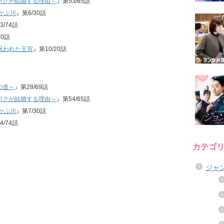
ボクが結婚する理由～
』第53/65話
かぶ川
』第6/30話
3/74話
60話
呪われた王宮
』第10/20話
の道～
』第28/69話
ボクが結婚する理由～
』第54/65話
かぶ川
』第7/30話
4/74話
カテゴ
ジャ