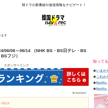
韓ドラの新番組や放送情報をナビゲート！
います
06/08～06/14 （NHK BS・BS日テレ・BS
・BSフジ）
知って
スポンサーリンク
★
いまか
★
これか
★
Netf
★
Netfl
2024/06/07
06/14