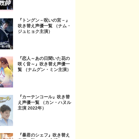
『トングン－呪いの宮－』
吹き替え声優一覧 （ナム・
ジュヒョク主演）
『恋人～あの日聞いた花の
咲く音～』吹き替え声優一
覧 （ナムグン・ミン主演）
『カーテンコール』吹き替
え声優一覧 （カン・ハヌル
主演 2022年）
『暴君のシェフ』吹き替え