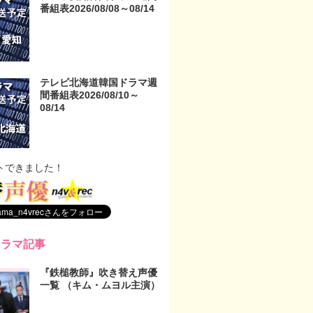
番組表2026/08/08～08/14
テレビ北海道韓国ドラマ週
間番組表2026/08/10～
08/14
トできました！
ドラマ記事
『鉄槌教師』吹き替え声優
一覧 （キム・ムヨル主演）