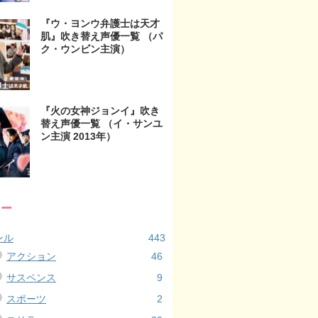
『ウ・ヨンウ弁護士は天才
肌』吹き替え声優一覧 （パ
ク・ウンビン主演）
『火の女神ジョンイ』吹き
替え声優一覧 （イ・サンユ
ン主演 2013年）
リー
ンル
443
アクション
46
サスペンス
9
スポーツ
2