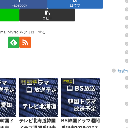
Facebook
はてブ
コピー
rama_n4vrec をフォローする
放送
テレビ北海道
BS放送
韓国ド
テレビ北海道韓国
BS韓国ドラマ週間
組表
ドラマ週間番組表
番組表2026/01/17