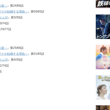
の道～
』第24/69話
ボクが結婚する理由～
』第50/65話
かぶ川
』第3/30話
0/74話
76/77話
の道～
』第25/69話
ボクが結婚する理由～
』第51/65話
かぶ川
』第4/30話
1/74話
話