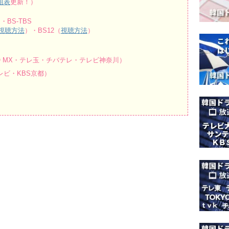
組表
更新！）
・BS-TBS
視聴方法
）・BS12（
視聴方法
）
O MX・テレ玉・チバテレ・テレビ神奈川）
ビ・KBS京都）