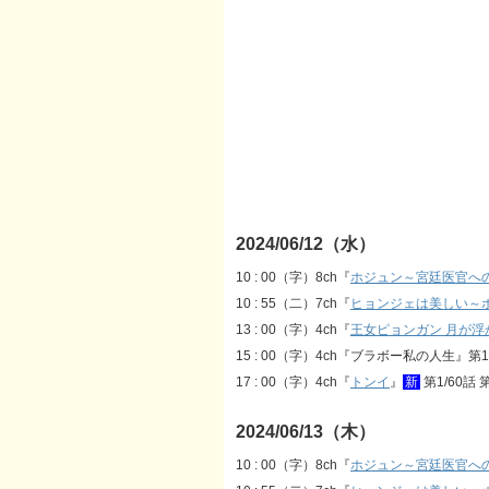
2024/06/12（水）
10 : 00（字）8ch『
ホジュン～宮廷医官へ
10 : 55（二）7ch『
ヒョンジェは美しい～
13 : 00（字）4ch『
王女ピョンガン 月が浮
15 : 00（字）4ch『ブラボー私の人生』第1
17 : 00（字）4ch『
トンイ
』
新
第1/60話 第
2024/06/13（木）
10 : 00（字）8ch『
ホジュン～宮廷医官へ