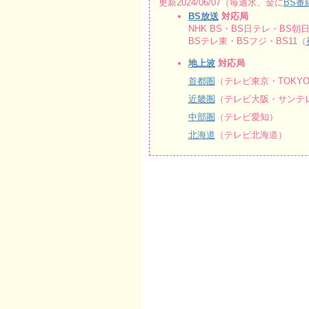
更新2024/06/07（毎週水、金に
BS番
BS放送
対応局
NHK BS・BS日テレ・BS朝日
BSテレ東・BSフジ・BS11（
地上波
対応局
首都圏
（テレビ東京・TOKY
近畿圏
（テレビ大阪・サンテレ
中部圏
（テレビ愛知）
北海道
（テレビ北海道）