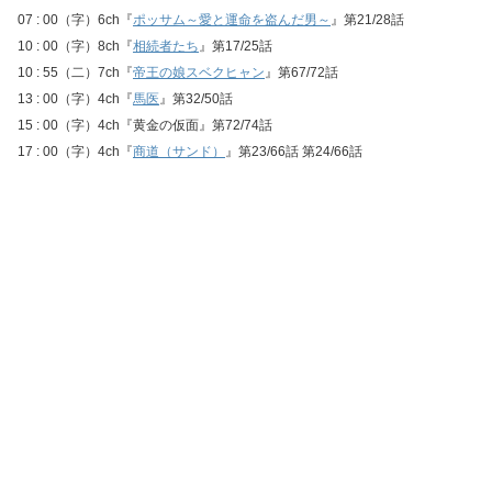
07 : 00（字）6ch『
ポッサム～愛と運命を盗んだ男～
』第21/28話
10 : 00（字）8ch『
相続者たち
』第17/25話
10 : 55（二）7ch『
帝王の娘スベクヒャン
』第67/72話
13 : 00（字）4ch『
馬医
』第32/50話
15 : 00（字）4ch『黄金の仮面』第72/74話
17 : 00（字）4ch『
商道（サンド）
』第23/66話 第24/66話