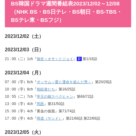
BS韓国ドラマ週間番組表2023/12/02～12/08
（NHK BS・BS日テレ・BS朝日・BS-TBS・
BSテレ東・BSフジ）
2023/12/02（土）
2023/12/03（日）
21 : 00（二）1ch『
御史＜オサ＞とジョイ
』
新
第1/16話
2023/12/04（月）
07 : 00（字）6ch『
ポッサム～愛と運命を盗んだ男～
』第20/28話
10 : 00（字）8ch『
相続者たち
』第16/25話
10 : 55（二）7ch『
帝王の娘スベクヒャン
』第66/72話
13 : 00（字）4ch『
馬医
』第31/50話
15 : 00（字）4ch『黄金の仮面』第71/74話
17 : 00（字）4ch『
商道（サンド）
』第21/66話 第22/66話
2023/12/05（火）