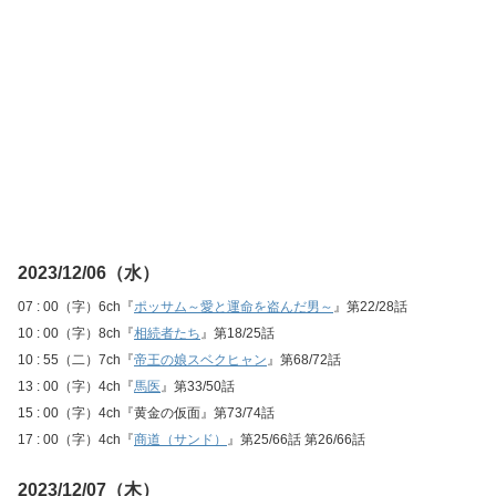
2023/12/06（水）
07 : 00（字）6ch『
ポッサム～愛と運命を盗んだ男～
』第22/28話
10 : 00（字）8ch『
相続者たち
』第18/25話
10 : 55（二）7ch『
帝王の娘スベクヒャン
』第68/72話
13 : 00（字）4ch『
馬医
』第33/50話
15 : 00（字）4ch『黄金の仮面』第73/74話
17 : 00（字）4ch『
商道（サンド）
』第25/66話 第26/66話
2023/12/07（木）