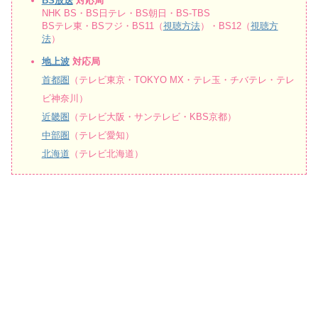
BS放送
対応局
NHK BS・BS日テレ・BS朝日・BS-TBS
BSテレ東・BSフジ・BS11（
視聴方法
）・BS12（
視聴方
法
）
地上波
対応局
首都圏
（テレビ東京・TOKYO MX・テレ玉・チバテレ・テレ
ビ神奈川）
近畿圏
（テレビ大阪・サンテレビ・KBS京都）
中部圏
（テレビ愛知）
北海道
（テレビ北海道）