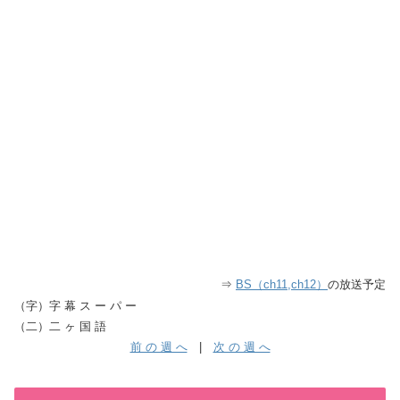
⇒
BS（ch11,ch12）
の放送予定
（字）字 幕 ス ー パ ー
（二）二 ヶ 国 語
前 の 週 へ
|
次 の 週 へ