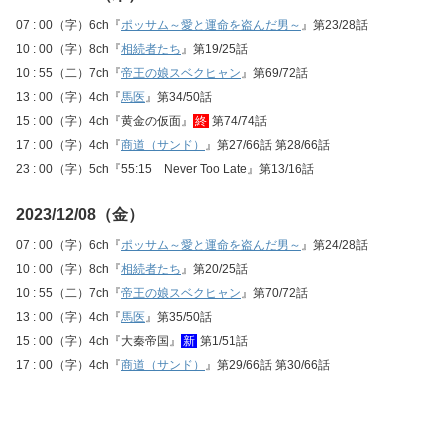
07 : 00（字）6ch『
ポッサム～愛と運命を盗んだ男～
』第23/28話
10 : 00（字）8ch『
相続者たち
』第19/25話
10 : 55（二）7ch『
帝王の娘スベクヒャン
』第69/72話
13 : 00（字）4ch『
馬医
』第34/50話
15 : 00（字）4ch『黄金の仮面』
終
第74/74話
17 : 00（字）4ch『
商道（サンド）
』第27/66話 第28/66話
23 : 00（字）5ch『55:15 Never Too Late』第13/16話
2023/12/08（金）
07 : 00（字）6ch『
ポッサム～愛と運命を盗んだ男～
』第24/28話
10 : 00（字）8ch『
相続者たち
』第20/25話
10 : 55（二）7ch『
帝王の娘スベクヒャン
』第70/72話
13 : 00（字）4ch『
馬医
』第35/50話
15 : 00（字）4ch『大秦帝国』
新
第1/51話
17 : 00（字）4ch『
商道（サンド）
』第29/66話 第30/66話