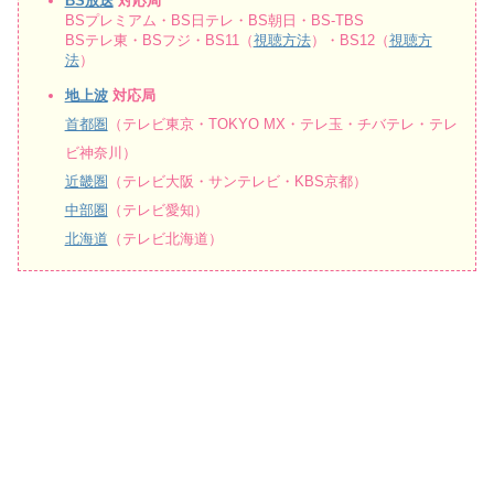
BS放送
対応局
BSプレミアム・BS日テレ・BS朝日・BS-TBS
BSテレ東・BSフジ・BS11（
視聴方法
）・BS12（
視聴方
法
）
地上波
対応局
首都圏
（テレビ東京・TOKYO MX・テレ玉・チバテレ・テレ
ビ神奈川）
近畿圏
（テレビ大阪・サンテレビ・KBS京都）
中部圏
（テレビ愛知）
北海道
（テレビ北海道）