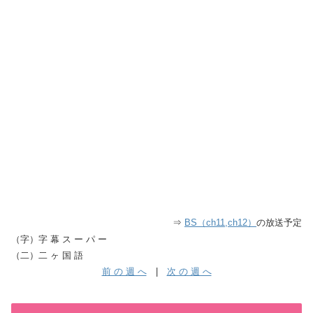
⇒
BS（ch11,ch12）
の放送予定
（字）字 幕 ス ー パ ー
（二）二 ヶ 国 語
前 の 週 へ
|
次 の 週 へ