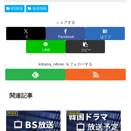
BS放送
放送情報
シェアする
X
Facebook
はてブ
LINE
コピー
kdrama_n4vrec をフォローする
関連記事
BS放送
KBS京都