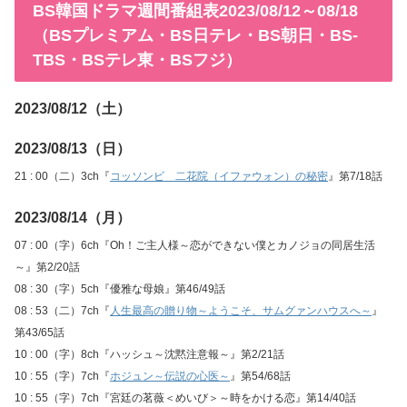
BS韓国ドラマ週間番組表2023/08/12～08/18
（BSプレミアム・BS日テレ・BS朝日・BS-
TBS・BSテレ東・BSフジ）
2023/08/12（土）
2023/08/13（日）
21 : 00（二）3ch『
コッソンビ 二花院（イファウォン）の秘密
』第7/18話
2023/08/14（月）
07 : 00（字）6ch『Oh！ご主人様～恋ができない僕とカノジョの同居生活
～』第2/20話
08 : 30（字）5ch『優雅な母娘』第46/49話
08 : 53（二）7ch『
人生最高の贈り物～ようこそ、サムグァンハウスへ～
』
第43/65話
10 : 00（字）8ch『ハッシュ～沈黙注意報～』第2/21話
10 : 55（字）7ch『
ホジュン～伝説の心医～
』第54/68話
10 : 55（字）7ch『宮廷の茗薇＜めいび＞～時をかける恋』第14/40話