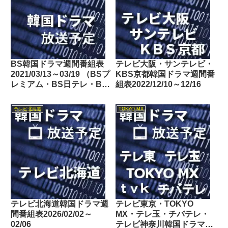
BS韓国ドラマ週間番組表
テレビ大阪・サンテレビ・
2021/03/13～03/19 （BSプ
KBS京都韓国ドラマ週間番
レミアム・BS日テレ・BS
組表2022/12/10～12/16
朝日・BS-TBS・BSテレ
東・BSフジ）
テレビ北海道
TOKYO MX
テレビ北海道韓国ドラマ週
テレビ東京・TOKYO
間番組表2026/02/02～
MX・テレ玉・チバテレ・
02/06
テレビ神奈川韓国ドラマ週