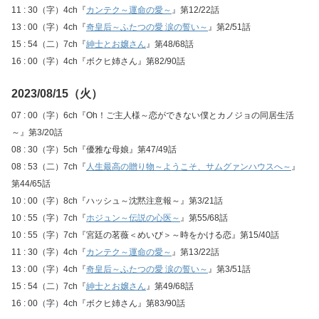
11 : 30（字）4ch『
カンテク～運命の愛～
』第12/22話
13 : 00（字）4ch『
奇皇后～ふたつの愛 涙の誓い～
』第2/51話
15 : 54（二）7ch『
紳士とお嬢さん
』第48/68話
16 : 00（字）4ch『ボクヒ姉さん』第82/90話
2023/08/15（火）
07 : 00（字）6ch『Oh！ご主人様～恋ができない僕とカノジョの同居生活
～』第3/20話
08 : 30（字）5ch『優雅な母娘』第47/49話
08 : 53（二）7ch『
人生最高の贈り物～ようこそ、サムグァンハウスへ～
』
第44/65話
10 : 00（字）8ch『ハッシュ～沈黙注意報～』第3/21話
10 : 55（字）7ch『
ホジュン～伝説の心医～
』第55/68話
10 : 55（字）7ch『宮廷の茗薇＜めいび＞～時をかける恋』第15/40話
11 : 30（字）4ch『
カンテク～運命の愛～
』第13/22話
13 : 00（字）4ch『
奇皇后～ふたつの愛 涙の誓い～
』第3/51話
15 : 54（二）7ch『
紳士とお嬢さん
』第49/68話
16 : 00（字）4ch『ボクヒ姉さん』第83/90話