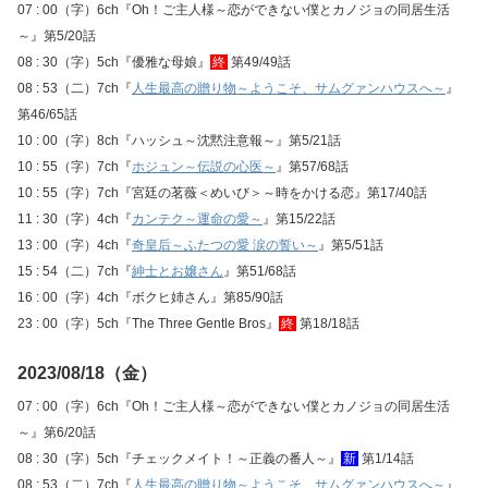
07 : 00（字）6ch『Oh！ご主人様～恋ができない僕とカノジョの同居生活
～』第5/20話
08 : 30（字）5ch『優雅な母娘』
終
第49/49話
08 : 53（二）7ch『
人生最高の贈り物～ようこそ、サムグァンハウスへ～
』
第46/65話
10 : 00（字）8ch『ハッシュ～沈黙注意報～』第5/21話
10 : 55（字）7ch『
ホジュン～伝説の心医～
』第57/68話
10 : 55（字）7ch『宮廷の茗薇＜めいび＞～時をかける恋』第17/40話
11 : 30（字）4ch『
カンテク～運命の愛～
』第15/22話
13 : 00（字）4ch『
奇皇后～ふたつの愛 涙の誓い～
』第5/51話
15 : 54（二）7ch『
紳士とお嬢さん
』第51/68話
16 : 00（字）4ch『ボクヒ姉さん』第85/90話
23 : 00（字）5ch『The Three Gentle Bros』
終
第18/18話
2023/08/18（金）
07 : 00（字）6ch『Oh！ご主人様～恋ができない僕とカノジョの同居生活
～』第6/20話
08 : 30（字）5ch『チェックメイト！～正義の番人～』
新
第1/14話
08 : 53（二）7ch『
人生最高の贈り物～ようこそ、サムグァンハウスへ～
』