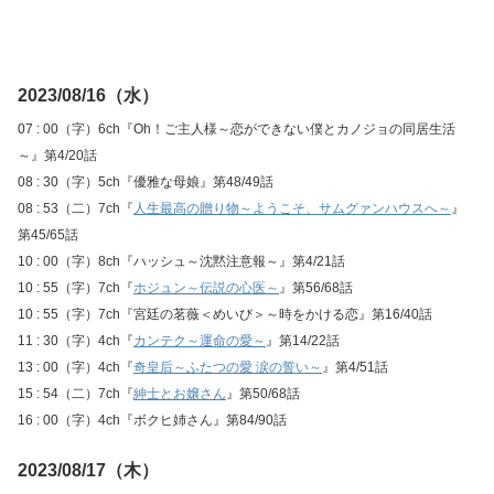
2023/08/16（水）
07 : 00（字）6ch『Oh！ご主人様～恋ができない僕とカノジョの同居生活
～』第4/20話
08 : 30（字）5ch『優雅な母娘』第48/49話
08 : 53（二）7ch『
人生最高の贈り物～ようこそ、サムグァンハウスへ～
』
第45/65話
10 : 00（字）8ch『ハッシュ～沈黙注意報～』第4/21話
10 : 55（字）7ch『
ホジュン～伝説の心医～
』第56/68話
10 : 55（字）7ch『宮廷の茗薇＜めいび＞～時をかける恋』第16/40話
11 : 30（字）4ch『
カンテク～運命の愛～
』第14/22話
13 : 00（字）4ch『
奇皇后～ふたつの愛 涙の誓い～
』第4/51話
15 : 54（二）7ch『
紳士とお嬢さん
』第50/68話
16 : 00（字）4ch『ボクヒ姉さん』第84/90話
2023/08/17（木）