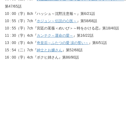
第47/65話
10 : 00（字）8ch『ハッシュ～沈黙注意報～』第6/21話
10 : 55（字）7ch『
ホジュン～伝説の心医～
』第58/68話
10 : 55（字）7ch『宮廷の茗薇＜めいび＞～時をかける恋』第18/40話
11 : 30（字）4ch『
カンテク～運命の愛～
』第16/22話
13 : 00（字）4ch『
奇皇后～ふたつの愛 涙の誓い～
』第6/51話
15 : 54（二）7ch『
紳士とお嬢さん
』第52/68話
16 : 00（字）4ch『ボクヒ姉さん』第86/90話