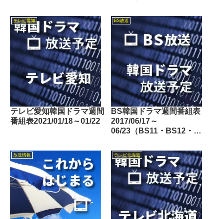
間番組表2025/01/11～
01/17
テレビ愛知
BS放送
テレビ愛知韓国ドラマ週間
BS韓国ドラマ週間番組表
番組表2021/01/18～01/22
2017/06/17～
06/23（BS11・BS12・
Dlife）
放送情報
テレビ北海道