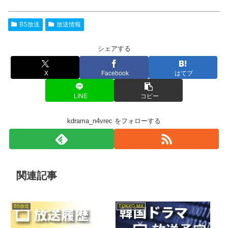
BS放送
放送情報
シェアする
X
Facebook
はてブ
LINE
コピー
kdrama_n4vrec をフォローする
関連記事
BS放送
TOKYO MX