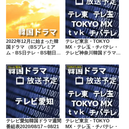
2022年12月に始まった韓
テレビ東京・TOKYO
国ドラマ （BSプレミア
MX・テレ玉・チバテレ・
ム・BS日テレ・BS朝日・
テレビ神奈川韓国ドラマ週
BS-TBS・BSテレ東・BS
間番組表2020/05/23～
フジ・BS11・BS12・テレ
05/29
テレビ愛知
TOKYO MX
ビ東京・TOKYO MX・テ
レ玉・チバテレ・テレビ神
奈川・テレビ大阪・サンテ
レビ・KBS京都・テレビ愛
知・テレビ北海道）
テレビ愛知韓国ドラマ週間
テレビ東京・TOKYO
番組表2020/08/17～08/21
MX・テレ玉・チバテレ・