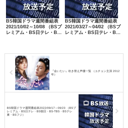
BS韓国ドラマ週間番組表
BS韓国ドラマ週間番組表
2021/10/02～10/08 （BSプ
2021/03/27～04/02 （BSプ
レミアム・BS日テレ・BS
レミアム・BS日テレ・BS
朝日・BS-TBS・BSテレ
朝日・BS-TBS・BSテレ
東・BSフジ）
東・BSフジ）
『会いたい』吹き替え声優一覧 （ユチョン主演 2012
年）
BS韓国ドラマ週間番組表2022/09/17～09/23 （BSプ
レミアム・BS日テレ・BS朝日・BS-TBS・BSテレ
東・BSフジ）