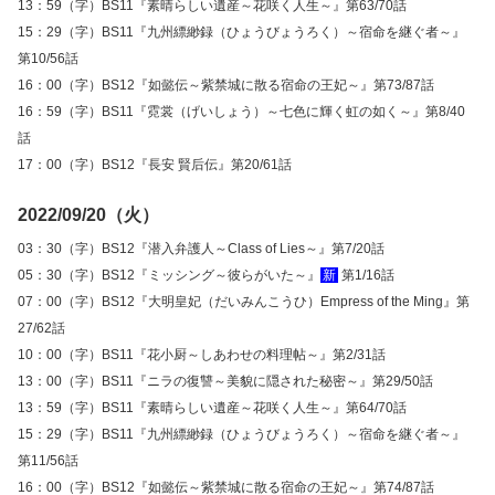
13：59（字）BS11『素晴らしい遺産～花咲く人生～』第63/70話
15：29（字）BS11『九州縹緲録（ひょうびょうろく）～宿命を継ぐ者～』
第10/56話
16：00（字）BS12『如懿伝～紫禁城に散る宿命の王妃～』第73/87話
16：59（字）BS11『霓裳（げいしょう）～七色に輝く虹の如く～』第8/40
話
17：00（字）BS12『長安 賢后伝』第20/61話
2022/09/20（火）
03：30（字）BS12『潜入弁護人～Class of Lies～』第7/20話
05：30（字）BS12『ミッシング～彼らがいた～』
新
第1/16話
07：00（字）BS12『大明皇妃（だいみんこうひ）Empress of the Ming』第
27/62話
10：00（字）BS11『花小厨～しあわせの料理帖～』第2/31話
13：00（字）BS11『ニラの復讐～美貌に隠された秘密～』第29/50話
13：59（字）BS11『素晴らしい遺産～花咲く人生～』第64/70話
15：29（字）BS11『九州縹緲録（ひょうびょうろく）～宿命を継ぐ者～』
第11/56話
16：00（字）BS12『如懿伝～紫禁城に散る宿命の王妃～』第74/87話