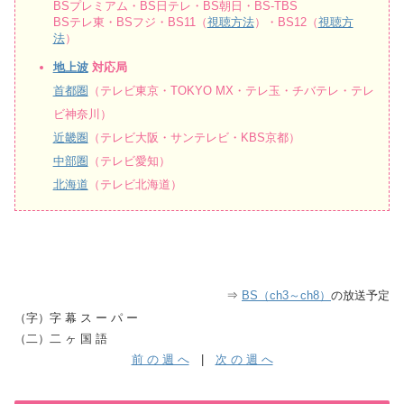
BSプレミアム・BS日テレ・BS朝日・BS-TBS
BSテレ東・BSフジ・BS11（
視聴方法
）・BS12（
視聴方
法
）
地上波
対応局
首都圏
（テレビ東京・TOKYO MX・テレ玉・チバテレ・テレ
ビ神奈川）
近畿圏
（テレビ大阪・サンテレビ・KBS京都）
中部圏
（テレビ愛知）
北海道
（テレビ北海道）
⇒
BS（ch3～ch8）
の放送予定
（字）字 幕 ス ー パ ー
（二）二 ヶ 国 語
前 の 週 へ
|
次 の 週 へ