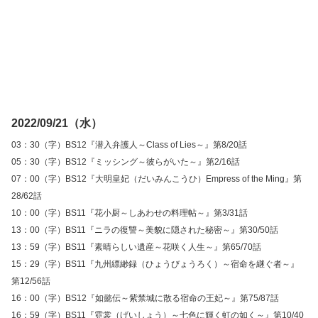
2022/09/21（水）
03：30（字）BS12『潜入弁護人～Class of Lies～』第8/20話
05：30（字）BS12『ミッシング～彼らがいた～』第2/16話
07：00（字）BS12『大明皇妃（だいみんこうひ）Empress of the Ming』第
28/62話
10：00（字）BS11『花小厨～しあわせの料理帖～』第3/31話
13：00（字）BS11『ニラの復讐～美貌に隠された秘密～』第30/50話
13：59（字）BS11『素晴らしい遺産～花咲く人生～』第65/70話
15：29（字）BS11『九州縹緲録（ひょうびょうろく）～宿命を継ぐ者～』
第12/56話
16：00（字）BS12『如懿伝～紫禁城に散る宿命の王妃～』第75/87話
16：59（字）BS11『霓裳（げいしょう）～七色に輝く虹の如く～』第10/40