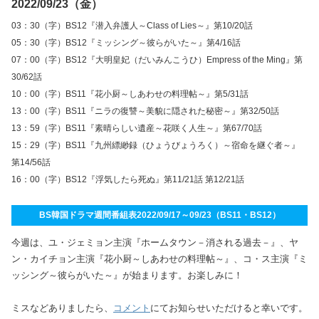
2022/09/23（金）
03：30（字）BS12『潜入弁護人～Class of Lies～』第10/20話
05：30（字）BS12『ミッシング～彼らがいた～』第4/16話
07：00（字）BS12『大明皇妃（だいみんこうひ）Empress of the Ming』第
30/62話
10：00（字）BS11『花小厨～しあわせの料理帖～』第5/31話
13：00（字）BS11『ニラの復讐～美貌に隠された秘密～』第32/50話
13：59（字）BS11『素晴らしい遺産～花咲く人生～』第67/70話
15：29（字）BS11『九州縹緲録（ひょうびょうろく）～宿命を継ぐ者～』
第14/56話
16：00（字）BS12『浮気したら死ぬ』第11/21話 第12/21話
BS韓国ドラマ週間番組表2022/09/17～09/23（BS11・BS12）
今週は、ユ・ジェミョン主演『ホームタウン－消される過去－』、ヤ
ン・カイチョン主演『花小厨～しあわせの料理帖～』、コ・ス主演『ミ
ッシング～彼らがいた～』が始まります。お楽しみに！
ミスなどありましたら、
コメント
にてお知らせいただけると幸いです。