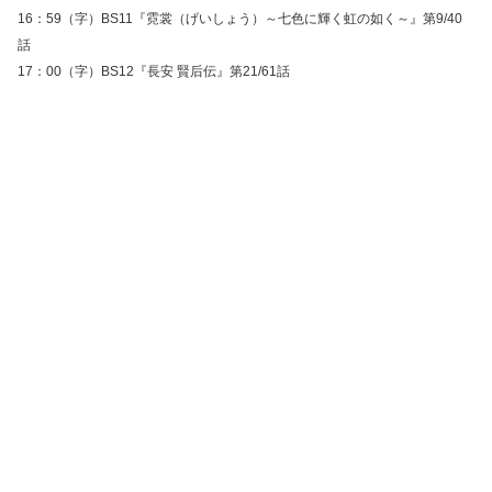
16：59（字）BS11『霓裳（げいしょう）～七色に輝く虹の如く～』第9/40
話
17：00（字）BS12『長安 賢后伝』第21/61話