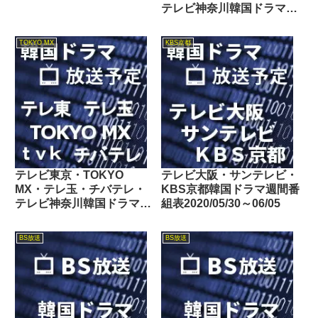
テレビ神奈川韓国ドラマ週
間番組表2022/05/07～
05/13
TOKYO MX
KBS京都
テレビ東京・TOKYO
テレビ大阪・サンテレビ・
MX・テレ玉・チバテレ・
KBS京都韓国ドラマ週間番
テレビ神奈川韓国ドラマ週
組表2020/05/30～06/05
間番組表2025/12/13～
12/19
BS放送
BS放送