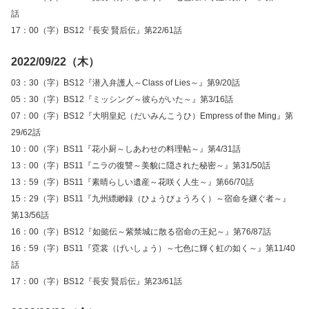
話
17：00（字）BS12『長安 賢后伝』第22/61話
2022/09/22（木）
03：30（字）BS12『潜入弁護人～Class of Lies～』第9/20話
05：30（字）BS12『ミッシング～彼らがいた～』第3/16話
07：00（字）BS12『大明皇妃（だいみんこうひ）Empress of the Ming』第
29/62話
10：00（字）BS11『花小厨～しあわせの料理帖～』第4/31話
13：00（字）BS11『ニラの復讐～美貌に隠された秘密～』第31/50話
13：59（字）BS11『素晴らしい遺産～花咲く人生～』第66/70話
15：29（字）BS11『九州縹緲録（ひょうびょうろく）～宿命を継ぐ者～』
第13/56話
16：00（字）BS12『如懿伝～紫禁城に散る宿命の王妃～』第76/87話
16：59（字）BS11『霓裳（げいしょう）～七色に輝く虹の如く～』第11/40
話
17：00（字）BS12『長安 賢后伝』第23/61話