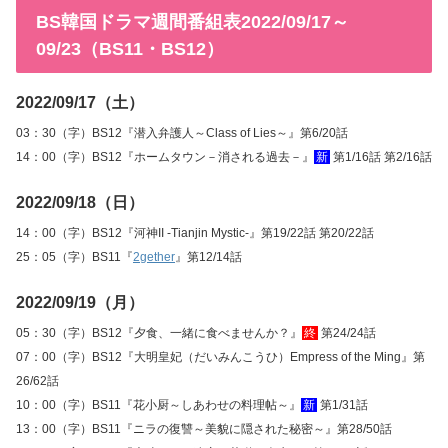
BS韓国ドラマ週間番組表2022/09/17～
09/23（BS11・BS12）
2022/09/17（土）
03：30（字）BS12『潜入弁護人～Class of Lies～』第6/20話
14：00（字）BS12『ホームタウン－消される過去－』
新
第1/16話 第2/16話
2022/09/18（日）
14：00（字）BS12『河神II -Tianjin Mystic-』第19/22話 第20/22話
25：05（字）BS11『
2gether
』第12/14話
2022/09/19（月）
05：30（字）BS12『夕食、一緒に食べませんか？』
終
第24/24話
07：00（字）BS12『大明皇妃（だいみんこうひ）Empress of the Ming』第
26/62話
10：00（字）BS11『花小厨～しあわせの料理帖～』
新
第1/31話
13：00（字）BS11『ニラの復讐～美貌に隠された秘密～』第28/50話