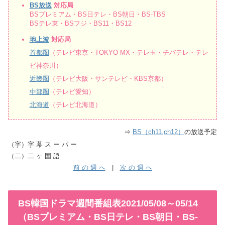
BS放送
対応局
BSプレミアム・BS日テレ・BS朝日・BS-TBS
BSテレ東・BSフジ・BS11・BS12
地上波
対応局
首都圏
（テレビ東京・TOKYO MX・テレ玉・チバテレ・テレ
ビ神奈川）
近畿圏
（テレビ大阪・サンテレビ・KBS京都）
中部圏
（テレビ愛知）
北海道
（テレビ北海道）
⇒
BS（ch11,ch12）
の放送予定
（字）字 幕 ス ー パ ー
（二）二 ヶ 国 語
前 の 週 へ
|
次 の 週 へ
BS韓国ドラマ週間番組表2021/05/08～05/14
（BSプレミアム・BS日テレ・BS朝日・BS-