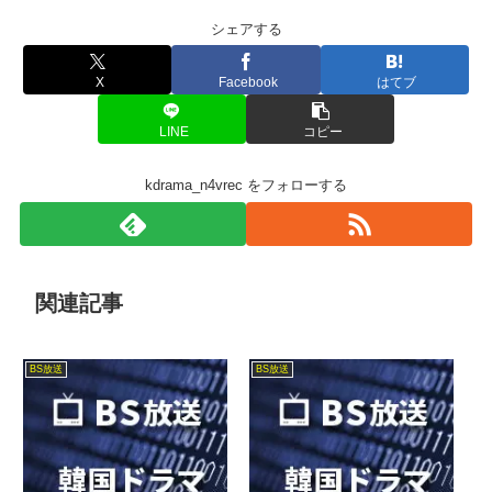
シェアする
X
Facebook
はてブ
LINE
コピー
kdrama_n4vrec をフォローする
関連記事
BS放送
BS放送