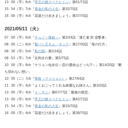
13 : 00（字）6ch『
帝王の娘スベクヒャン
』第61/72話
15 : 54（字）7ch『
黄金の私の人生
』第32/70話
16 : 00（字）4ch『花道だけ歩きましょう』第37/70話
2021/05/11（火）
07 : 00（字）6ch『
チュノ～推奴～
』第2/24話「逃亡者 対 追撃者」
08 : 00（二）8ch『
製パン王キム・タック
』第27/30話「母の行方」
08 : 30（字）5ch『
私の国
』第2/16話
08 : 53（字）7ch『左利きの妻』第5/75話
10 : 00（字）8ch『ケリョン仙女伝～恋の運命はどっち!?～』第14/20話「断
ち切れない想い」
10 : 55（二）7ch『
華政（ファジョン）
』第27/64話
11 : 30（字）4ch『よくおごってくれる綺麗なお姉さん』第3/20話
13 : 00（字）4ch『
イ・サン
』第67/77話「最後の慈悲」
13 : 00（字）6ch『
帝王の娘スベクヒャン
』第62/72話
15 : 54（字）7ch『
黄金の私の人生
』第33/70話
16 : 00（字）4ch『花道だけ歩きましょう』第38/70話