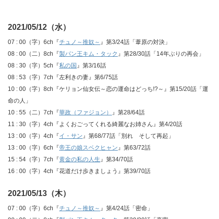
2021/05/12（水）
07 : 00（字）6ch『
チュノ～推奴～
』第3/24話「葦原の対決」
08 : 00（二）8ch『
製パン王キム・タック
』第28/30話「14年ぶりの再会」
08 : 30（字）5ch『
私の国
』第3/16話
08 : 53（字）7ch『左利きの妻』第6/75話
10 : 00（字）8ch『ケリョン仙女伝～恋の運命はどっち!?～』第15/20話「運
命の人」
10 : 55（二）7ch『
華政（ファジョン）
』第28/64話
11 : 30（字）4ch『よくおごってくれる綺麗なお姉さん』第4/20話
13 : 00（字）4ch『
イ・サン
』第68/77話「別れ そして再起」
13 : 00（字）6ch『
帝王の娘スベクヒャン
』第63/72話
15 : 54（字）7ch『
黄金の私の人生
』第34/70話
16 : 00（字）4ch『花道だけ歩きましょう』第39/70話
2021/05/13（木）
07 : 00（字）6ch『
チュノ～推奴～
』第4/24話「密命」