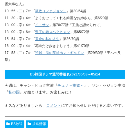
番大事な人」
10 : 55（二）7ch『
華政（ファジョン）
』第30/64話
11 : 30（字）4ch『よくおごってくれる綺麗なお姉さん』第6/20話
13 : 00（字）4ch『
イ・サン
』第70/77話「王族と認められて」
13 : 00（字）6ch『
帝王の娘スベクヒャン
』第65/72話
15 : 54（字）7ch『
黄金の私の人生
』第36/70話
16 : 00（字）4ch『花道だけ歩きましょう』第41/70話
17 : 58（二）7ch『
逆賊－民の英雄ホン・ギルドン
』第29/30話「王への反
撃」
BS韓国ドラマ週間番組表2021/05/08～05/14
今週は、チャン・ヒョク主演『
チュノ～推奴～
』、ヤン・セジョン主演
『
私の国
』が始まります。お楽しみに！
ミスなどありましたら、
コメント
にてお知らせいただけると幸いです。
BS放送
放送情報