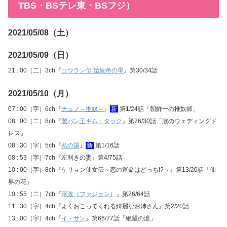
TBS・BSテレ東・BSフジ）
2021/05/08（土）
2021/05/09（日）
21 : 00（二）3ch『
コウラン伝 始皇帝の母
』第30/34話
2021/05/10（月）
07 : 00（字）6ch『
チュノ～推奴～
』
新
第1/24話「朝鮮一の推奴師」
08 : 00（二）8ch『
製パン王キム・タック
』第26/30話「涙のウェディングド
レス」
08 : 30（字）5ch『
私の国
』
新
第1/16話
08 : 53（字）7ch『左利きの妻』第4/75話
10 : 00（字）8ch『ケリョン仙女伝～恋の運命はどっち!?～』第13/20話「仙
界の花」
10 : 55（二）7ch『
華政（ファジョン）
』第26/64話
11 : 30（字）4ch『よくおごってくれる綺麗なお姉さん』第2/20話
13 : 00（字）4ch『
イ・サン
』第66/77話「絶望の涙」