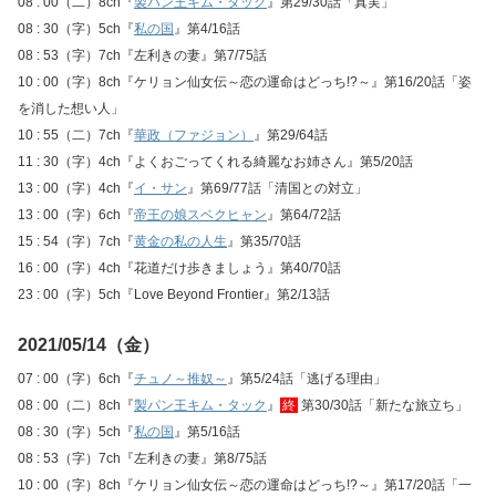
08 : 00（二）8ch『
製パン王キム・タック
』第29/30話「真実」
08 : 30（字）5ch『
私の国
』第4/16話
08 : 53（字）7ch『左利きの妻』第7/75話
10 : 00（字）8ch『ケリョン仙女伝～恋の運命はどっち!?～』第16/20話「姿
を消した想い人」
10 : 55（二）7ch『
華政（ファジョン）
』第29/64話
11 : 30（字）4ch『よくおごってくれる綺麗なお姉さん』第5/20話
13 : 00（字）4ch『
イ・サン
』第69/77話「清国との対立」
13 : 00（字）6ch『
帝王の娘スベクヒャン
』第64/72話
15 : 54（字）7ch『
黄金の私の人生
』第35/70話
16 : 00（字）4ch『花道だけ歩きましょう』第40/70話
23 : 00（字）5ch『Love Beyond Frontier』第2/13話
2021/05/14（金）
07 : 00（字）6ch『
チュノ～推奴～
』第5/24話「逃げる理由」
08 : 00（二）8ch『
製パン王キム・タック
』
終
第30/30話「新たな旅立ち」
08 : 30（字）5ch『
私の国
』第5/16話
08 : 53（字）7ch『左利きの妻』第8/75話
10 : 00（字）8ch『ケリョン仙女伝～恋の運命はどっち!?～』第17/20話「一