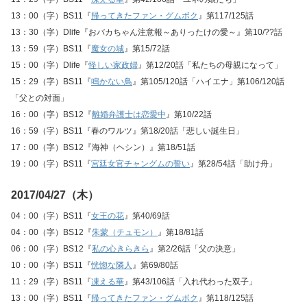
13：00（字）BS11『
帰ってきたファン・グムボク
』第117/125話
13：30（字）Dlife『おバカちゃん注意報～ありったけの愛～』第10/??話
13：59（字）BS11『
魔女の城
』第15/72話
15：00（字）Dlife『
怪しい家政婦
』第12/20話「私たちの母親になって」
15：29（字）BS11『
鳴かない鳥
』第105/120話「ハイエナ」第106/120話
「父との対面」
16：00（字）BS12『
離婚弁護士は恋愛中
』第10/22話
16：59（字）BS11『春のワルツ』第18/20話「悲しい誕生日」
17：00（字）BS12『海神（ヘシン）』第18/51話
19：00（字）BS11『
宮廷女官チャングムの誓い
』第28/54話「助け舟」
2017/04/27（木）
04：00（字）BS11『
女王の花
』第40/69話
04：00（字）BS12『
朱蒙（チュモン）
』第18/81話
06：00（字）BS12『
私の心きらきら
』第2/26話「父の決意」
10：00（字）BS11『
恍惚な隣人
』第69/80話
11：29（字）BS11『
凍える華
』第43/106話「入れ代わった双子」
13：00（字）BS11『
帰ってきたファン・グムボク
』第118/125話