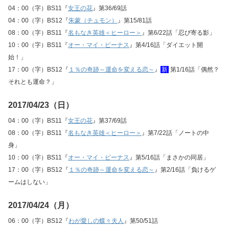
04：00（字）BS11『
女王の花
』第36/69話
04：00（字）BS12『
朱蒙（チュモン）
』第15/81話
08：00（字）BS11『
名もなき英雄＜ヒーロー＞
』第6/22話「忍び寄る影」
10：00（字）BS11『
オー・マイ・ビーナス
』第4/16話「ダイエット開
始！」
17：00（字）BS12『
１％の奇跡～運命を変える恋～
』
新
第1/16話「偶然？
それとも運命？」
2017/04/23（日）
04：00（字）BS11『
女王の花
』第37/69話
08：00（字）BS11『
名もなき英雄＜ヒーロー＞
』第7/22話「ノートの中
身」
10：00（字）BS11『
オー・マイ・ビーナス
』第5/16話「まさかの同居」
17：00（字）BS12『
１％の奇跡～運命を変える恋～
』第2/16話「負けるゲ
ームはしない」
2017/04/24（月）
06：00（字）BS12『
わが愛しの蝶々夫人
』第50/51話