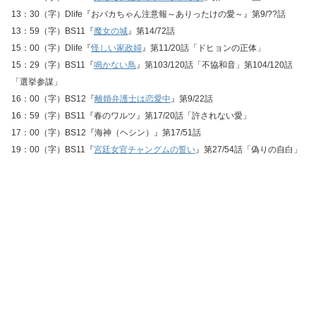
13：30（字）Dlife『おバカちゃん注意報～ありったけの愛～』第9/??話
13：59（字）BS11『
魔女の城
』第14/72話
15：00（字）Dlife『
怪しい家政婦
』第11/20話「ドヒョンの正体」
15：29（字）BS11『
鳴かない鳥
』第103/120話「不協和音」第104/120話
「選挙参謀」
16：00（字）BS12『
離婚弁護士は恋愛中
』第9/22話
16：59（字）BS11『春のワルツ』第17/20話「許されない愛」
17：00（字）BS12『海神（ヘシン）』第17/51話
19：00（字）BS11『
宮廷女官チャングムの誓い
』第27/54話「偽りの自白」