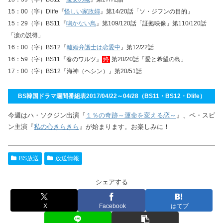
15：00（字）Dlife『
怪しい家政婦
』第14/20話「ソ・ジフンの目的」
15：29（字）BS11『
鳴かない鳥
』第109/120話「証拠映像」第110/120話
「涙の説得」
16：00（字）BS12『
離婚弁護士は恋愛中
』第12/22話
16：59（字）BS11『春のワルツ』
終
第20/20話「愛と希望の島」
17：00（字）BS12『海神（ヘシン）』第20/51話
BS韓国ドラマ週間番組表2017/04/22～04/28（BS11・BS12・Dlife）
今週はハ・ソクジン出演『
１％の奇跡～運命を変える恋～
』、ペ・スビ
ン主演『
私の心きらきら
』が始まります。お楽しみに！
BS放送
放送情報
シェアする
X
Facebook
はてブ