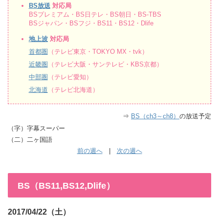
BS放送
対応局
BSプレミアム・BS日テレ・BS朝日・BS-TBS
BSジャパン・BSフジ・BS11・BS12・Dlife
地上波
対応局
首都圏
（テレビ東京・TOKYO MX・tvk）
近畿圏
（テレビ大阪・サンテレビ・KBS京都）
中部圏
（テレビ愛知）
北海道
（テレビ北海道）
⇒
BS（ch3～ch8）
の放送予定
（字）字幕スーパー
（二）二ヶ国語
前の週へ
|
次の週へ
BS（BS11,BS12,Dlife）
2017/04/22（土）