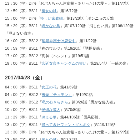
13：30（字）Dlife『おバカちゃん注意報～ありったけの愛～』第11/??話
13：59（字）BS11『
魔女の城
』第16/72話
15：00（字）Dlife『
怪しい家政婦
』第13/20話「ボンニョの反撃」
15：29（字）BS11『
鳴かない鳥
』第107/120話「消したい男」第108/120話
「見えない真実」
16：00（字）BS12『
離婚弁護士は恋愛中
』第11/22話
16：59（字）BS11『春のワルツ』第19/20話「誘拐疑惑」
17：00（字）BS12『海神（ヘシン）』第19/51話
19：00（字）BS11『
宮廷女官チャングムの誓い
』第29/54話「一筋の光」
2017/04/28（金）
04：00（字）BS11『
女王の花
』第41/69話
04：00（字）BS12『
朱蒙（チュモン）
』第19/81話
06：00（字）BS12『
私の心きらきら
』第3/26話「愚かな侵入者」
10：00（字）BS11『
恍惚な隣人
』第70/80話
11：29（字）BS11『
凍える華
』第44/106話「因果応報」
13：00（字）BS11『
帰ってきたファン・グムボク
』第119/125話
13：30（字）Dlife『おバカちゃん注意報～ありったけの愛～』第12/??話
13：59（字）BS11『
魔女の城
』第17/72話