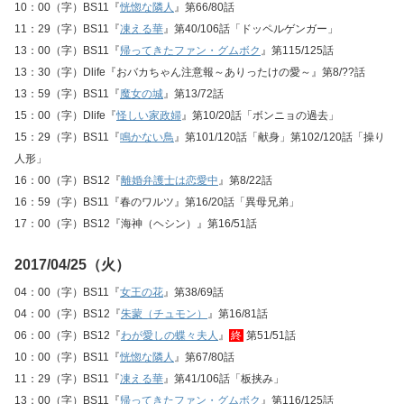
10：00（字）BS11『
恍惚な隣人
』第66/80話
11：29（字）BS11『
凍える華
』第40/106話「ドッペルゲンガー」
13：00（字）BS11『
帰ってきたファン・グムボク
』第115/125話
13：30（字）Dlife『おバカちゃん注意報～ありったけの愛～』第8/??話
13：59（字）BS11『
魔女の城
』第13/72話
15：00（字）Dlife『
怪しい家政婦
』第10/20話「ボンニョの過去」
15：29（字）BS11『
鳴かない鳥
』第101/120話「献身」第102/120話「操り
人形」
16：00（字）BS12『
離婚弁護士は恋愛中
』第8/22話
16：59（字）BS11『春のワルツ』第16/20話「異母兄弟」
17：00（字）BS12『海神（ヘシン）』第16/51話
2017/04/25（火）
04：00（字）BS11『
女王の花
』第38/69話
04：00（字）BS12『
朱蒙（チュモン）
』第16/81話
06：00（字）BS12『
わが愛しの蝶々夫人
』
終
第51/51話
10：00（字）BS11『
恍惚な隣人
』第67/80話
11：29（字）BS11『
凍える華
』第41/106話「板挟み」
13：00（字）BS11『
帰ってきたファン・グムボク
』第116/125話