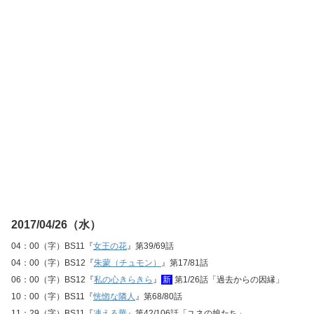
2017/04/26（水）
04：00（字）BS11『
女王の花
』第39/69話
04：00（字）BS12『
朱蒙（チュモン）
』第17/81話
06：00（字）BS12『
私の心きらきら
』
新
第1/26話「過去からの因縁」
10：00（字）BS11『
恍惚な隣人
』第68/80話
11：29（字）BS11『
凍える華
』第42/106話「ユネの娘たち」