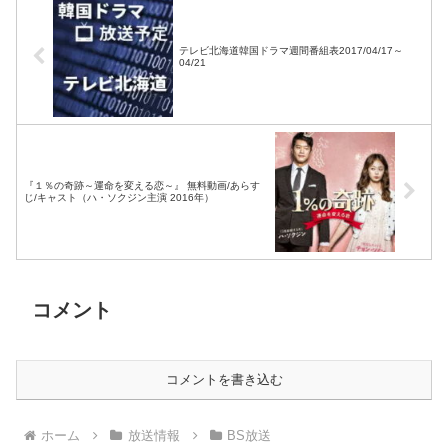
テレビ北海道韓国ドラマ週間番組表2017/04/17～
04/21
『１％の奇跡～運命を変える恋～』 無料動画/あらす
じ/キャスト（ハ・ソクジン主演 2016年）
コメント
コメントを書き込む
ホーム
放送情報
BS放送