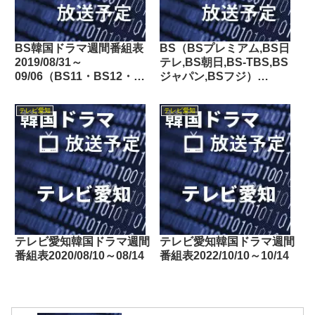
BS韓国ドラマ週間番組表
BS（BSプレミアム,BS日
2019/08/31～
テレ,BS朝日,BS-TBS,BS
09/06（BS11・BS12・
ジャパン,BSフジ）
Dlife）
2016/09/10～09/16の韓国
ドラマ放送予定
テレビ愛知
テレビ愛知
テレビ愛知韓国ドラマ週間
テレビ愛知韓国ドラマ週間
番組表2020/08/10～08/14
番組表2022/10/10～10/14