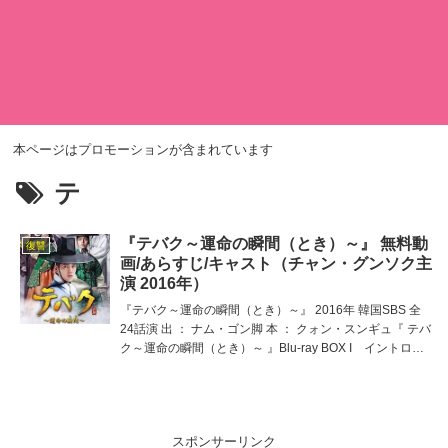
本ページはプロモーションが含まれています
テ
『テバク～運命の瞬間（とき）～』 無料動
復讐
画/あらすじ/キャスト（チャン・グンソク主
演 2016年）
『テバク～運命の瞬間（とき）～』 2016年 韓国SBS 全
24話演 出 ： ナム・ゴン脚 本 ： クォン・スンギュ『 テバ
ク～運命の瞬間（とき）～ 』Blu-ray BOX I イントロダ
クションチャン・グンソクVSヨ・ジング！朝鮮第19代
王・粛宗の治世、母を同
スポンサーリンク