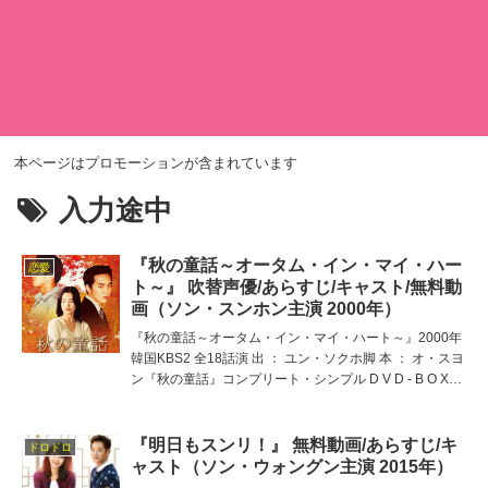
本ページはプロモーションが含まれています
入力途中
『秋の童話～オータム・イン・マイ・ハー
恋愛
ト～』 吹替声優/あらすじ/キャスト/無料動
画（ソン・スンホン主演 2000年）
『秋の童話～オータム・イン・マイ・ハート～』2000年
韓国KBS2 全18話演 出 ： ユン・ソクホ脚 本 ： オ・スヨ
ン『秋の童話』コンプリート・シンプル D V D - B O X
イントロダクションユン・ソクホ監督の四季シリーズ第一
弾☆（他は『冬のソナタ』
『明日もスンリ！』 無料動画/あらすじ/キ
ドロドロ
ャスト（ソン・ウォングン主演 2015年）