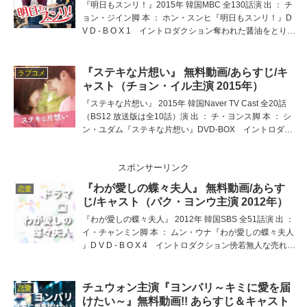
『明日もスンリ！』2015年 韓国MBC 全130話演 出 ： チ
ョン・ジイン脚 本 ： ホン・スンヒ『明日もスンリ！』D
V D - B O X 1 イントロダクション奪われた醤油をとりも
どす！レシピを盗んで大手財閥の娘婿となった元恋人に明
日は勝利☆テソン醤油を
『ステキな片想い』 無料動画/あらすじ/キ
ラブコメ
ャスト（チョン・イル主演 2015年）
『ステキな片想い』 2015年 韓国Naver TV Cast 全20話
（BS12 放送版は全10話）演 出 ： チ・ヨンス脚 本 ： シ
ン・ユダム『ステキな片想い』DVD-BOX イントロダク
ション中韓合同で制作され WEBドラマとして先行公開の
中国で１億ビュー
スポンサーリンク
『わが愛しの蝶々夫人』 無料動画/あらす
恋愛
じ/キャスト（パク・ヨンウ主演 2012年）
『わが愛しの蝶々夫人』 2012年 韓国SBS 全51話演 出 ：
イ・チャンミン脚 本 ： ムン・ウナ『わが愛しの蝶々夫人
』D V D - B O X 4 イントロダクション傍若無人な売れっ
子女優のナビは、誤解が生んだスキャンダルと飲酒運転発
覚のダブルパンチで
チュウォン主演『ヨンパリ～キミに愛を届
恋愛
けたい～』無料動画!! あらすじ＆キャスト