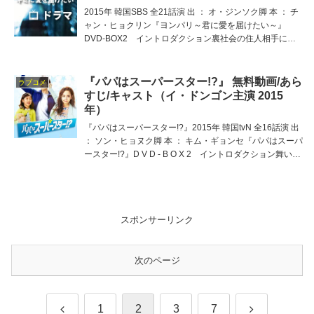
2015年 韓国SBS 全21話演 出 ： オ・ジンソク脚 本 ： チ
ャン・ヒョクリン『ヨンパリ～君に愛を届けたい～』
DVD-BOX2 イントロダクション裏社会の住人相手に治
療をうけおうヨンパリ（闇医者）テヒョン。ハンシン病院
のレジデントという昼の顔をもち、人知れ
『パパはスーパースター!?』 無料動画/あら
ラブコメ
すじ/キャスト（イ・ドンゴン主演 2015
年）
『パパはスーパースター!?』2015年 韓国tvN 全16話演 出
： ソン・ヒョヌク脚 本 ： キム・ギョンセ『パパはスーパ
ースター!?』D V D - B O X 2 イントロダクション舞いも
どった恋人からいきなりのプロポーズ!!ご丁寧に子供つき
☆プロ野球の元
スポンサーリンク
次のページ
前
次
1
2
3
7