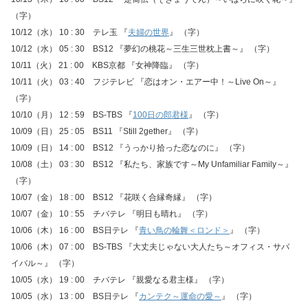
（字）
10/12（水） 10 : 30 テレ玉 『
夫婦の世界
』 （字）
10/12（水） 05 : 30 BS12 『夢幻の桃花～三生三世枕上書～』 （字）
10/11（火） 21 : 00 KBS京都 『女神降臨』 （字）
10/11（火） 03 : 40 フジテレビ 『恋はオン・エアー中！～Live On～』
（字）
10/10（月） 12 : 59 BS-TBS 『
100日の郎君様
』 （字）
10/09（日） 25 : 05 BS11 『Still 2gether』 （字）
10/09（日） 14 : 00 BS12 『うっかり拾った恋なのに』 （字）
10/08（土） 03 : 30 BS12 『私たち、家族です～My Unfamiliar Family～』
（字）
10/07（金） 18 : 00 BS12 『花咲く合縁奇縁』 （字）
10/07（金） 10 : 55 チバテレ 『明日も晴れ』 （字）
10/06（木） 16 : 00 BS日テレ 『
青い鳥の輪舞＜ロンド＞
』 （字）
10/06（木） 07 : 00 BS-TBS 『大丈夫じゃない大人たち～オフィス・サバ
イバル～』 （字）
10/05（水） 19 : 00 チバテレ 『親愛なる君主様』 （字）
10/05（水） 13 : 00 BS日テレ 『
カンテク～運命の愛～
』 （字）