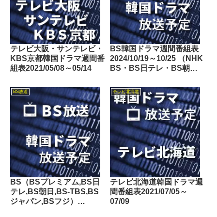
テレビ大阪・サンテレビ・
BS韓国ドラマ週間番組表
KBS京都韓国ドラマ週間番
2024/10/19～10/25 （NHK
組表2021/05/08～05/14
BS・BS日テレ・BS朝
日・BS-TBS・BSテレ
東・BSフジ）
BS放送
テレビ北海道
BS（BSプレミアム,BS日
テレビ北海道韓国ドラマ週
テレ,BS朝日,BS-TBS,BS
間番組表2021/07/05～
ジャパン,BSフジ）
07/09
2016/12/31～2017/01/06の