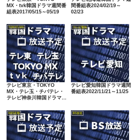
MX・tvk韓国ドラマ週間番
間番組表2024/02/19～
組表2017/05/15～05/19
02/23
TOKYO MX
テレビ愛知
テレビ東京・TOKYO
テレビ愛知韓国ドラマ週間
MX・テレ玉・チバテレ・
番組表2022/11/21～11/25
テレビ神奈川韓国ドラマ週
間番組表2019/12/21～
12/27
KBS京都
BS放送