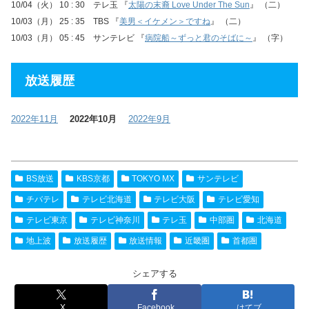
10/04（火） 10 : 30 テレ玉 『
太陽の末裔 Love Under The Sun
』 （二）
10/03（月） 25 : 35 TBS 『
美男＜イケメン＞ですね
』 （二）
10/03（月） 05 : 45 サンテレビ 『
病院船～ずっと君のそばに～
』 （字）
放送履歴
2022年11月
2022年10月
2022年9月
BS放送
KBS京都
TOKYO MX
サンテレビ
チバテレ
テレビ北海道
テレビ大阪
テレビ愛知
テレビ東京
テレビ神奈川
テレ玉
中部圏
北海道
地上波
放送履歴
放送情報
近畿圏
首都圏
シェアする
X
Facebook
はてブ