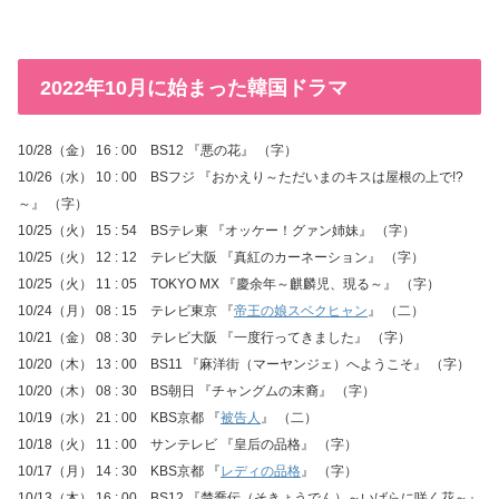
2022年10月に始まった韓国ドラマ
10/28（金） 16 : 00 BS12 『悪の花』 （字）
10/26（水） 10 : 00 BSフジ 『おかえり～ただいまのキスは屋根の上で!?
～』 （字）
10/25（火） 15 : 54 BSテレ東 『オッケー！グァン姉妹』 （字）
10/25（火） 12 : 12 テレビ大阪 『真紅のカーネーション』 （字）
10/25（火） 11 : 05 TOKYO MX 『慶余年～麒麟児、現る～』 （字）
10/24（月） 08 : 15 テレビ東京 『
帝王の娘スベクヒャン
』 （二）
10/21（金） 08 : 30 テレビ大阪 『一度行ってきました』 （字）
10/20（木） 13 : 00 BS11 『麻洋街（マーヤンジェ）へようこそ』 （字）
10/20（木） 08 : 30 BS朝日 『チャングムの末裔』 （字）
10/19（水） 21 : 00 KBS京都 『
被告人
』 （二）
10/18（火） 11 : 00 サンテレビ 『皇后の品格』 （字）
10/17（月） 14 : 30 KBS京都 『
レディの品格
』 （字）
10/13（木） 16 : 00 BS12 『楚喬伝（そきょうでん）～いばらに咲く花～』