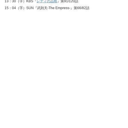
13：30（字）KBS『
レディの品格
』第91/120話
15：04（字）SUN『武則天‐The Empress‐』第66/82話