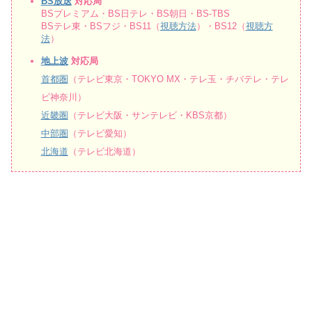
BS放送
対応局
BSプレミアム・BS日テレ・BS朝日・BS-TBS
BSテレ東・BSフジ・BS11（
視聴方法
）・BS12（
視聴方
法
）
地上波
対応局
首都圏
（テレビ東京・TOKYO MX・テレ玉・チバテレ・テレ
ビ神奈川）
近畿圏
（テレビ大阪・サンテレビ・KBS京都）
中部圏
（テレビ愛知）
北海道
（テレビ北海道）