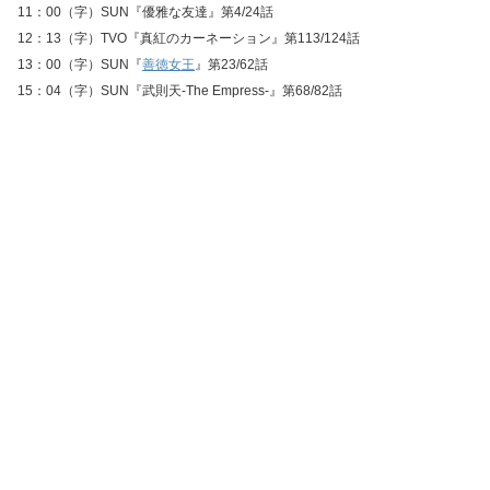
11：00（字）SUN『優雅な友達』第4/24話
12：13（字）TVO『真紅のカーネーション』第113/124話
13：00（字）SUN『
善徳女王
』第23/62話
15：04（字）SUN『武則天‐The Empress‐』第68/82話