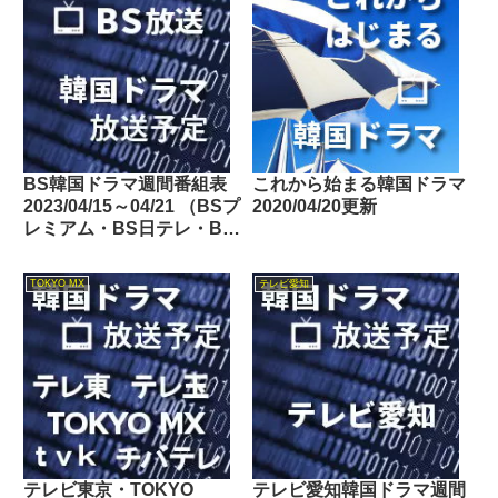
BS韓国ドラマ週間番組表
これから始まる韓国ドラマ
2023/04/15～04/21 （BSプ
2020/04/20更新
レミアム・BS日テレ・BS
朝日・BS-TBS・BSテレ
東・BSフジ）
TOKYO MX
テレビ愛知
テレビ東京・TOKYO
テレビ愛知韓国ドラマ週間