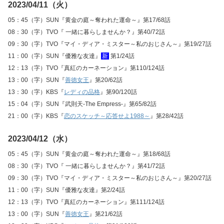
2023/04/11（火）
05：45（字）SUN『黄金の庭～奪われた運命～』第17/68話
08：30（字）TVO『 一緒に暮らしませんか？』第40/72話
09：30（字）TVO『マイ・ディア・ミスター～私のおじさん～』第19/27話
11：00（字）SUN『優雅な友達』
新
第1/24話
12：13（字）TVO『真紅のカーネーション』第110/124話
13：00（字）SUN『
善徳女王
』第20/62話
13：30（字）KBS『
レディの品格
』第90/120話
15：04（字）SUN『武則天‐The Empress‐』第65/82話
21：00（字）KBS『
恋のスケッチ～応答せよ1988～
』第28/42話
2023/04/12（水）
05：45（字）SUN『黄金の庭～奪われた運命～』第18/68話
08：30（字）TVO『 一緒に暮らしませんか？』第41/72話
09：30（字）TVO『マイ・ディア・ミスター～私のおじさん～』第20/27話
11：00（字）SUN『優雅な友達』第2/24話
12：13（字）TVO『真紅のカーネーション』第111/124話
13：00（字）SUN『
善徳女王
』第21/62話