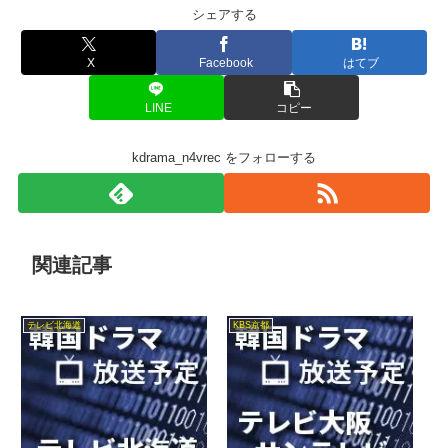
シェアする
X
Facebook
はてブ
LINE
コピー
kdrama_n4vrec をフォローする
関連記事
テレビ北海道
KBS京都