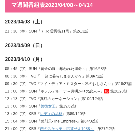
マ週間番組表2023/04/08～04/14
2023/04/08（土）
21：30（字）SUN『R.I.P. 霊異街11号』第2/13話
2023/04/09（日）
2023/04/10（月）
05：45（字）SUN『黄金の庭～奪われた運命～』第16/68話
08：30（字）TVO『 一緒に暮らしませんか？』第39/72話
09：30（字）TVO『マイ・ディア・ミスター～私のおじさん～』第18/27話
11：00（字）SUN『ホテルデルーナ～月明かりの恋人～』
終
第28/28話
12：13（字）TVO『真紅のカーネーション』第109/124話
13：00（字）SUN『
善徳女王
』第19/62話
13：30（字）KBS『
レディの品格
』第89/120話
15：04（字）SUN『武則天‐The Empress‐』第64/82話
21：00（字）KBS『
恋のスケッチ～応答せよ1988～
』第27/42話