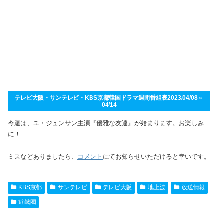
テレビ大阪・サンテレビ・KBS京都韓国ドラマ週間番組表2023/04/08～
04/14
今週は、ユ・ジュンサン主演『優雅な友達』が始まります。お楽しみ
に！
ミスなどありましたら、
コメント
にてお知らせいただけると幸いです。
KBS京都
サンテレビ
テレビ大阪
地上波
放送情報
近畿圏