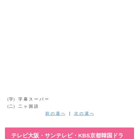
（字） 字 幕 ス ー パ ー
（二） 二 ヶ 国 語
前 の 週 へ
|
次 の 週 へ
テレビ大阪・サンテレビ・KBS京都韓国ドラ