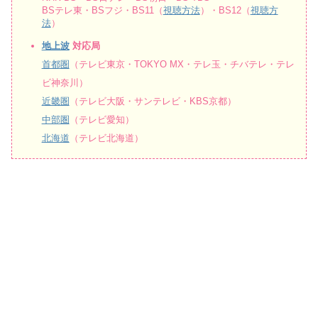
BSテレ東・BSフジ・BS11（
視聴方法
）・BS12（
視聴方
法
）
地上波
対応局
首都圏
（テレビ東京・TOKYO MX・テレ玉・チバテレ・テレ
ビ神奈川）
近畿圏
（テレビ大阪・サンテレビ・KBS京都）
中部圏
（テレビ愛知）
北海道
（テレビ北海道）