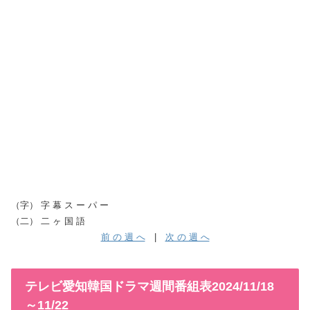
（字） 字 幕 ス ー パ ー
（二） 二 ヶ 国 語
前 の 週 へ
|
次 の 週 へ
テレビ愛知韓国ドラマ週間番組表2024/11/18
～11/22