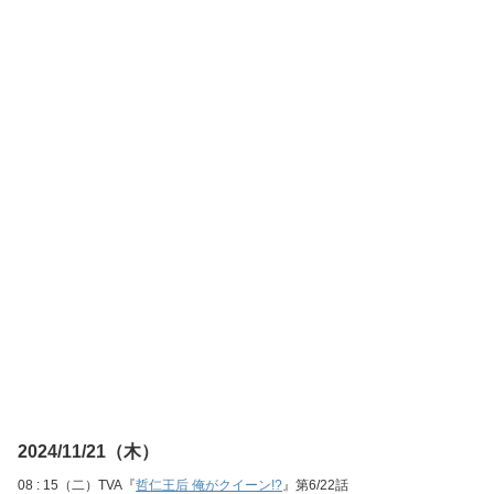
2024/11/21（木）
08 : 15（二）TVA『
哲仁王后 俺がクイーン!?
』第6/22話