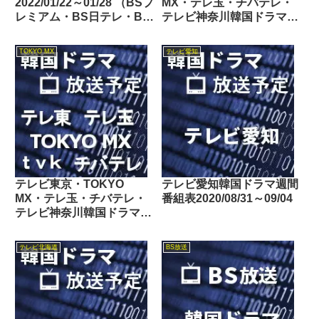
2022/01/22～01/28 （BSプ
MX・テレ玉・チバテレ・
レミアム・BS日テレ・BS
テレビ神奈川韓国ドラマ週
朝日・BS-TBS・BSテレ
間番組表2021/10/02～
東・BSフジ）
10/08
TOKYO MX
テレビ愛知
テレビ東京・TOKYO
テレビ愛知韓国ドラマ週間
MX・テレ玉・チバテレ・
番組表2020/08/31～09/04
テレビ神奈川韓国ドラマ週
間番組表2021/08/21～
08/27
テレビ北海道
BS放送