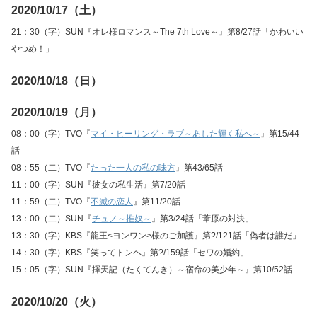
2020/10/17（土）
21：30（字）SUN『オレ様ロマンス～The 7th Love～』第8/27話「かわいい
やつめ！」
2020/10/18（日）
2020/10/19（月）
08：00（字）TVO『
マイ・ヒーリング・ラブ～あした輝く私へ～
』第15/44
話
08：55（二）TVO『
たった一人の私の味方
』第43/65話
11：00（字）SUN『彼女の私生活』第7/20話
11：59（二）TVO『
不滅の恋人
』第11/20話
13：00（二）SUN『
チュノ～推奴～
』第3/24話「葦原の対決」
13：30（字）KBS『龍王<ヨンワン>様のご加護』第?/121話「偽者は誰だ」
14：30（字）KBS『笑ってトンヘ』第?/159話「セワの婚約」
15：05（字）SUN『擇天記（たくてんき）～宿命の美少年～』第10/52話
2020/10/20（火）