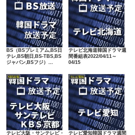
BS（BSプレミアム,BS日
テレビ北海道韓国ドラマ週
テレ,BS朝日,BS-TBS,BS
間番組表2022/04/11～
ジャパン,BSフジ）
04/15
2016/12/17～12/23の韓国
ドラマ放送予定
KBS京都
テレビ愛知
テレビ大阪・サンテレビ・
テレビ愛知韓国ドラマ週間