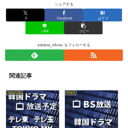
シェアする
X
Facebook
はてブ
LINE
コピー
kdrama_n4vrec をフォローする
関連記事
TOKYO MX
BS放送