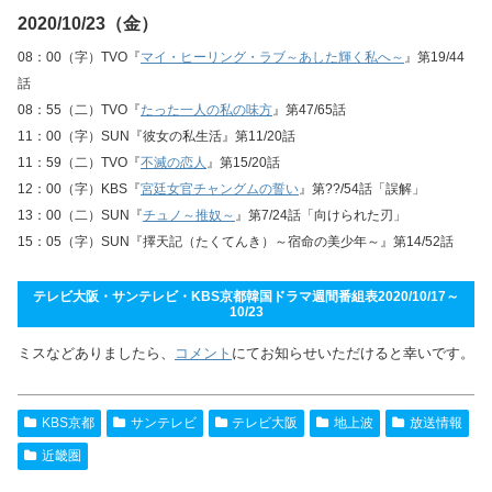
2020/10/23（金）
08：00（字）TVO『
マイ・ヒーリング・ラブ～あした輝く私へ～
』第19/44
話
08：55（二）TVO『
たった一人の私の味方
』第47/65話
11：00（字）SUN『彼女の私生活』第11/20話
11：59（二）TVO『
不滅の恋人
』第15/20話
12：00（字）KBS『
宮廷女官チャングムの誓い
』第??/54話「誤解」
13：00（二）SUN『
チュノ～推奴～
』第7/24話「向けられた刃」
15：05（字）SUN『擇天記（たくてんき）～宿命の美少年～』第14/52話
テレビ大阪・サンテレビ・KBS京都韓国ドラマ週間番組表2020/10/17～
10/23
ミスなどありましたら、
コメント
にてお知らせいただけると幸いです。
KBS京都
サンテレビ
テレビ大阪
地上波
放送情報
近畿圏