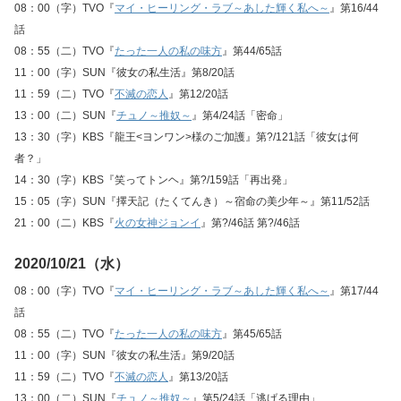
08：00（字）TVO『
マイ・ヒーリング・ラブ～あした輝く私へ～
』第16/44
話
08：55（二）TVO『
たった一人の私の味方
』第44/65話
11：00（字）SUN『彼女の私生活』第8/20話
11：59（二）TVO『
不滅の恋人
』第12/20話
13：00（二）SUN『
チュノ～推奴～
』第4/24話「密命」
13：30（字）KBS『龍王<ヨンワン>様のご加護』第?/121話「彼女は何
者？」
14：30（字）KBS『笑ってトンヘ』第?/159話「再出発」
15：05（字）SUN『擇天記（たくてんき）～宿命の美少年～』第11/52話
21：00（二）KBS『
火の女神ジョンイ
』第?/46話 第?/46話
2020/10/21（水）
08：00（字）TVO『
マイ・ヒーリング・ラブ～あした輝く私へ～
』第17/44
話
08：55（二）TVO『
たった一人の私の味方
』第45/65話
11：00（字）SUN『彼女の私生活』第9/20話
11：59（二）TVO『
不滅の恋人
』第13/20話
13：00（二）SUN『
チュノ～推奴～
』第5/24話「逃げる理由」