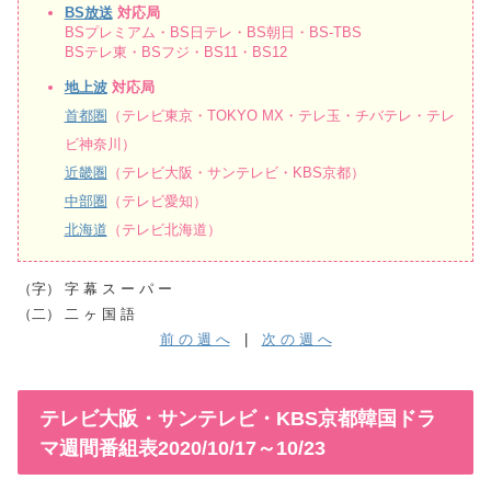
BS放送
対応局
BSプレミアム・BS日テレ・BS朝日・BS-TBS
BSテレ東・BSフジ・BS11・BS12
地上波
対応局
首都圏
（テレビ東京・TOKYO MX・テレ玉・チバテレ・テレ
ビ神奈川）
近畿圏
（テレビ大阪・サンテレビ・KBS京都）
中部圏
（テレビ愛知）
北海道
（テレビ北海道）
（字） 字 幕 ス ー パ ー
（二） 二 ヶ 国 語
前 の 週 へ
|
次 の 週 へ
テレビ大阪・サンテレビ・KBS京都韓国ドラ
マ週間番組表2020/10/17～10/23