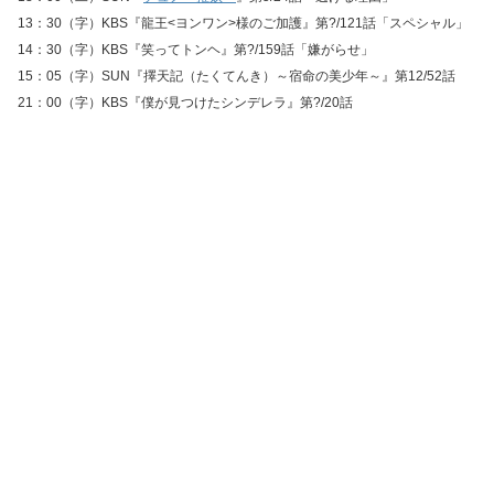
13：30（字）KBS『龍王<ヨンワン>様のご加護』第?/121話「スペシャル」
14：30（字）KBS『笑ってトンヘ』第?/159話「嫌がらせ」
15：05（字）SUN『擇天記（たくてんき）～宿命の美少年～』第12/52話
21：00（字）KBS『僕が見つけたシンデレラ』第?/20話