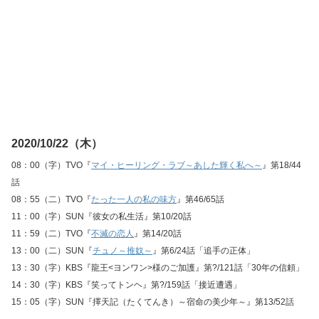
2020/10/22（木）
08：00（字）TVO『
マイ・ヒーリング・ラブ～あした輝く私へ～
』第18/44
話
08：55（二）TVO『
たった一人の私の味方
』第46/65話
11：00（字）SUN『彼女の私生活』第10/20話
11：59（二）TVO『
不滅の恋人
』第14/20話
13：00（二）SUN『
チュノ～推奴～
』第6/24話「追手の正体」
13：30（字）KBS『龍王<ヨンワン>様のご加護』第?/121話「30年の信頼」
14：30（字）KBS『笑ってトンヘ』第?/159話「接近遭遇」
15：05（字）SUN『擇天記（たくてんき）～宿命の美少年～』第13/52話