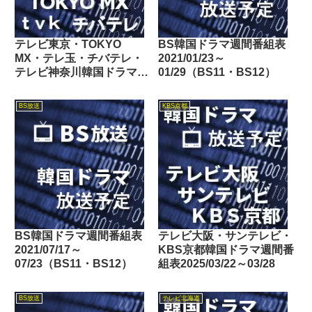
テレビ東京・TOKYO
BS韓国ドラマ週間番組表
MX・テレ玉・チバテレ・
2021/01/23～
テレビ神奈川韓国ドラマ週
01/29（BS11・BS12）
間番組表2024/10/26～
11/01
BS放送
KBS京都
BS韓国ドラマ週間番組表
テレビ大阪・サンテレビ・
2021/07/17～
KBS京都韓国ドラマ週間番
07/23（BS11・BS12）
組表2025/03/22～03/28
BS放送
テレビ北海道