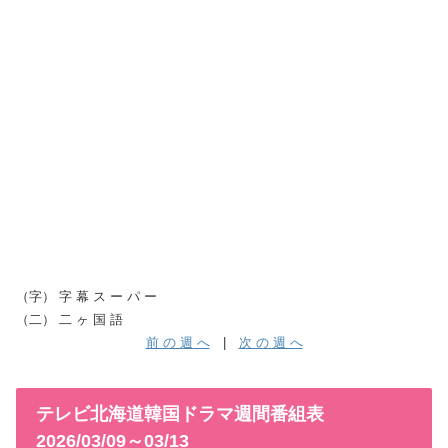
（字） 字 幕 ス ー パ ー
（二） 二 ヶ 国 語
前 の 週 へ
|
次 の 週 へ
テレビ北海道韓国ドラマ週間番組表
2026/03/09～03/13