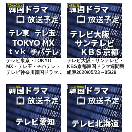
東・BSフジ）
TOKYO MX
KBS京都
テレビ東京・TOKYO
テレビ大阪・サンテレビ・
MX・テレ玉・チバテレ・
KBS京都韓国ドラマ週間番
テレビ神奈川韓国ドラマ週
組表2020/05/23～05/29
間番組表2020/02/08～
02/14
テレビ愛知
テレビ北海道