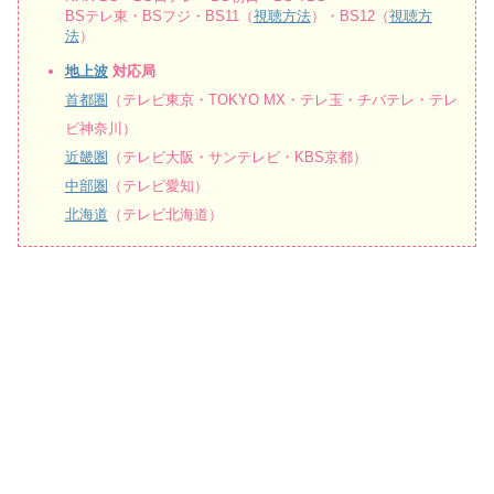
BSテレ東・BSフジ・BS11（
視聴方法
）・BS12（
視聴方
法
）
地上波
対応局
首都圏
（テレビ東京・TOKYO MX・テレ玉・チバテレ・テレ
ビ神奈川）
近畿圏
（テレビ大阪・サンテレビ・KBS京都）
中部圏
（テレビ愛知）
北海道
（テレビ北海道）