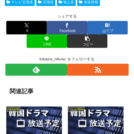
テレビ北海道
北海道
地上波
放送情報
シェアする
X
Facebook
はてブ
LINE
コピー
kdrama_n4vrec をフォローする
関連記事
KBS京都
テレビ愛知