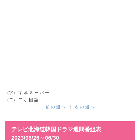
（字） 字 幕 ス ー パ ー
（二） 二 ヶ 国 語
前 の 週 へ
|
次 の 週 へ
テレビ北海道韓国ドラマ週間番組表
2023/06/26～06/30