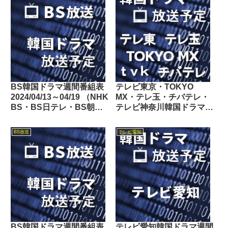
BS韓国ドラマ週間番組表
テレビ東京・TOKYO
2024/04/13～04/19 （NHK
MX・テレ玉・チバテレ・
BS・BS日テレ・BS朝
テレビ神奈川韓国ドラマ週
日・BS-TBS・BSテレ
間番組表2024/11/16～
東・BSフジ）
11/22
BS放送
テレビ愛知
BS韓国ドラマ週間番組表
テレビ愛知韓国ドラマ週間