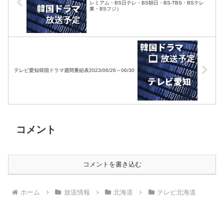
レミアム・BS日テレ・BS朝日・BS-TBS・BSテレ
東・BSフジ）
テレビ愛知韓国ドラマ週間番組表2023/06/26～06/30
コメント
コメントを書き込む
ホーム
放送情報
北海道
テレビ北海道