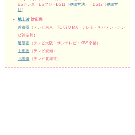
BSテレ東・BSフジ・BS11（
視聴方法
）・BS12（
視聴方
法
）
地上波
対応局
首都圏
（テレビ東京・TOKYO MX・テレ玉・チバテレ・テレ
ビ神奈川）
近畿圏
（テレビ大阪・サンテレビ・KBS京都）
中部圏
（テレビ愛知）
北海道
（テレビ北海道）