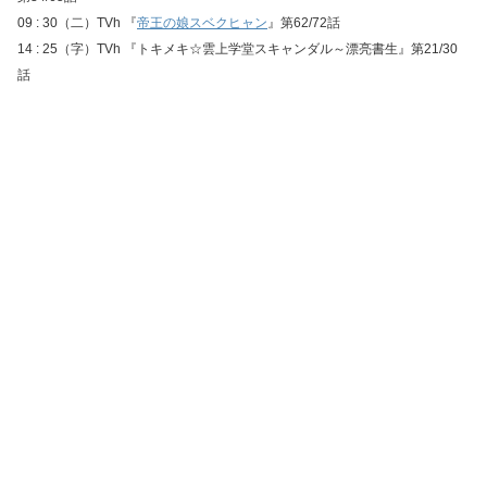
09 : 30（二）TVh 『
帝王の娘スベクヒャン
』第62/72話
14 : 25（字）TVh 『トキメキ☆雲上学堂スキャンダル～漂亮書生』第21/30
話