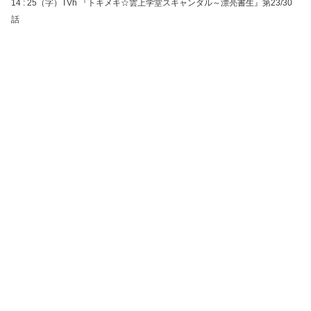
14 : 25（字）TVh 『トキメキ☆雲上学堂スキャンダル～漂亮書生』第23/30
話