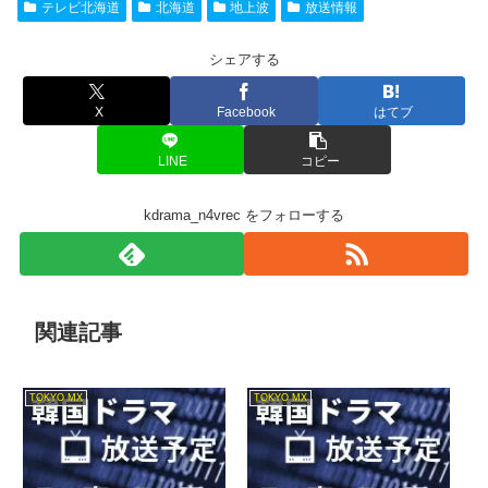
テレビ北海道
北海道
地上波
放送情報
シェアする
X
Facebook
はてブ
LINE
コピー
kdrama_n4vrec をフォローする
関連記事
TOKYO MX
TOKYO MX