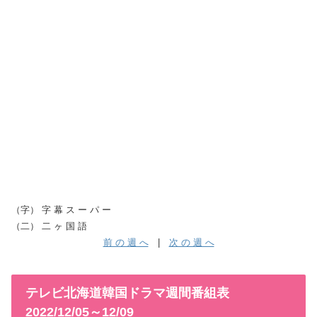
（字） 字 幕 ス ー パ ー
（二） 二 ヶ 国 語
前 の 週 へ
|
次 の 週 へ
テレビ北海道韓国ドラマ週間番組表
2022/12/05～12/09