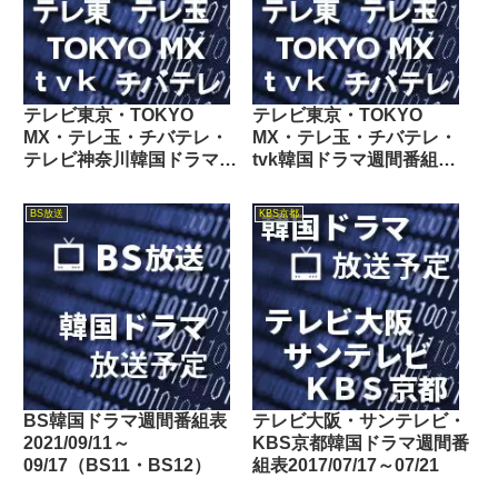
テレビ東京・TOKYO
テレビ東京・TOKYO
MX・テレ玉・チバテレ・
MX・テレ玉・チバテレ・
テレビ神奈川韓国ドラマ週
tvk韓国ドラマ週間番組表
間番組表2025/08/02～
2018/12/22～12/28
08/08
BS放送
KBS京都
BS韓国ドラマ週間番組表
テレビ大阪・サンテレビ・
2021/09/11～
KBS京都韓国ドラマ週間番
09/17（BS11・BS12）
組表2017/07/17～07/21