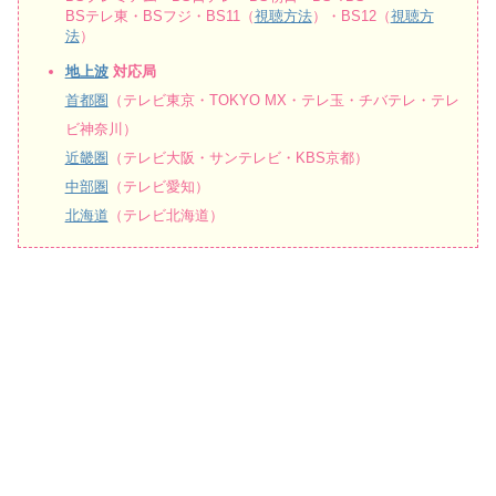
BSテレ東・BSフジ・BS11（
視聴方法
）・BS12（
視聴方
法
）
地上波
対応局
首都圏
（テレビ東京・TOKYO MX・テレ玉・チバテレ・テレ
ビ神奈川）
近畿圏
（テレビ大阪・サンテレビ・KBS京都）
中部圏
（テレビ愛知）
北海道
（テレビ北海道）