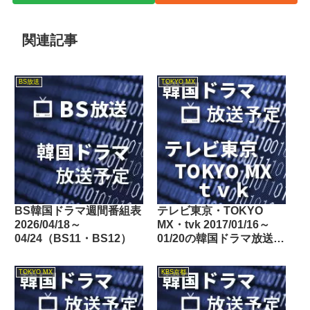
関連記事
BS放送
TOKYO MX
BS韓国ドラマ週間番組表
テレビ東京・TOKYO
2026/04/18～
MX・tvk 2017/01/16～
04/24（BS11・BS12）
01/20の韓国ドラマ放送予
定
TOKYO MX
KBS京都