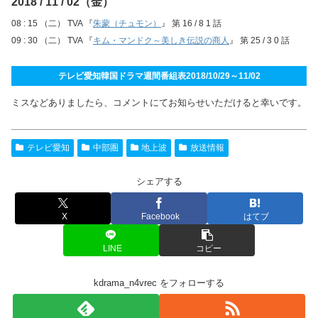
2018 / 11 / 02（金）
08 : 15 （二） TVA 『
朱蒙（チュモン）
』 第 16 / 8 1 話
09 : 30 （二） TVA 『
キム・マンドク～美しき伝説の商人
』 第 25 / 3 0 話
テレビ愛知韓国ドラマ週間番組表2018/10/29～11/02
ミスなどありましたら、コメントにてお知らせいただけると幸いです。
テレビ愛知
中部圏
地上波
放送情報
シェアする
X
Facebook
はてブ
LINE
コピー
kdrama_n4vrec をフォローする