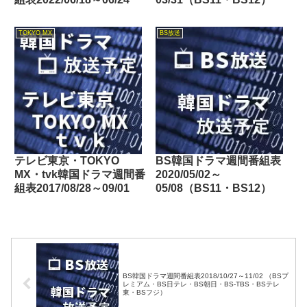
TOKYO MX
BS放送
テレビ東京・TOKYO
BS韓国ドラマ週間番組表
MX・tvk韓国ドラマ週間番
2020/05/02～
組表2017/08/28～09/01
05/08（BS11・BS12）
BS韓国ドラマ週間番組表2018/10/27～11/02 （BSプ
レミアム・BS日テレ・BS朝日・BS-TBS・BSテレ
東・BSフジ）