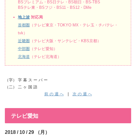
BSプレミアム・BS日テレ・BS朝日・BS-TBS
BSテレ東・BSフジ・BS11・BS12・Dlife
地上波
対応局
首都圏
（テレビ東京・TOKYO MX・テレ玉・チバテレ・
tvk）
近畿圏
（テレビ大阪・サンテレビ・KBS京都）
中部圏
（テレビ愛知）
北海道
（テレビ北海道）
（字） 字 幕 ス ー パ ー
（二） 二 ヶ 国 語
前 の 週 へ
|
次 の 週 へ
テレビ愛知
2018 / 10 / 29 （月）