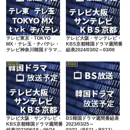
テレビ東京・TOKYO
テレビ大阪・サンテレビ・
MX・テレ玉・チバテレ・
KBS京都韓国ドラマ週間番
テレビ神奈川韓国ドラマ週
組表2024/03/02～03/08
間番組表2024/09/07～
09/13
KBS京都
BS放送
テレビ大阪・サンテレビ・
BS韓国ドラマ週間番組表
KBS京都韓国ドラマ週間番
2023/03/25～
組表2022/06/18～06/24
03/31（BS11・BS12）