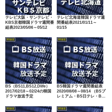
テレビ大阪・サンテレビ・
テレビ北海道韓国ドラマ週
KBS京都韓国ドラマ週間番
間番組表2021/01/11～
組表2023/05/06～05/12
01/15
BS放送
BS放送
BS（BS11,BS12,Dlife）
BS韓国ドラマ週間番組表
2017/02/18～02/24の韓国
2020/08/08～08/14 （BSプ
ドラマ放送予定
レミアム・BS日テレ・BS
朝日・BS-TBS・BSテレ
東・BSフジ）
BS放送
BS放送