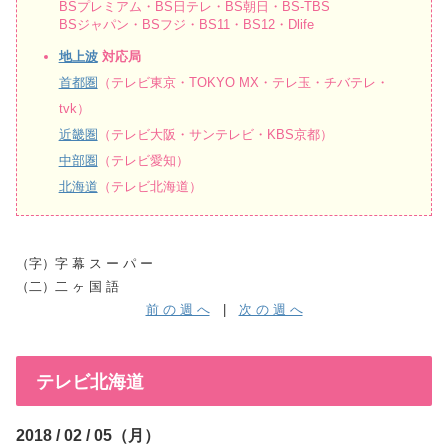
BSプレミアム・BS日テレ・BS朝日・BS-TBS
BSジャパン・BSフジ・BS11・BS12・Dlife
地上波
対応局
首都圏
（テレビ東京・TOKYO MX・テレ玉・チバテレ・
tvk）
近畿圏
（テレビ大阪・サンテレビ・KBS京都）
中部圏
（テレビ愛知）
北海道
（テレビ北海道）
（字）字 幕 ス ー パ ー
（二）二 ヶ 国 語
前 の 週 へ
|
次 の 週 へ
テレビ北海道
2018 / 02 / 05（月）