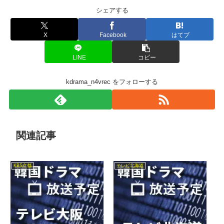
シェアする
X
Facebook
はてブ
LINE
コピー
kdrama_n4vrec をフォローする
関連記事
KBS京都
テレビ北海道