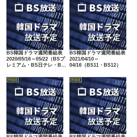
BS韓国ドラマ週間番組表
BS韓国ドラマ週間番組表
2020/05/16～05/22（BSプ
2021/04/10～
レミアム・BS日テレ・BS
04/16（BS11・BS12）
朝日・BS-TBS・BSテレ
東・BSフジ）
BS放送
BS放送
BS韓国ドラマ週間番組表
BS韓国ドラマ週間番組表