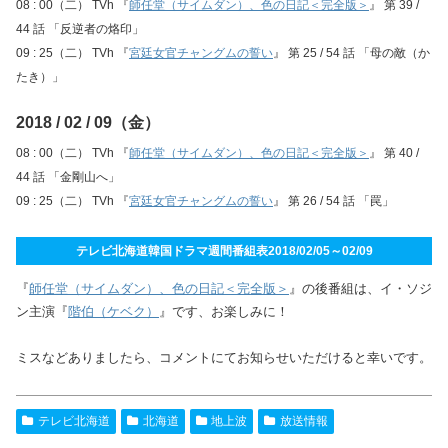
08 : 00（二） TVh 『
師任堂（サイムダン）、色の日記＜完全版＞
』 第 39 /
44 話 「反逆者の烙印」
09 : 25（二） TVh 『
宮廷女官チャングムの誓い
』 第 25 / 54 話 「母の敵（か
たき）」
2018 / 02 / 09（金）
08 : 00（二） TVh 『
師任堂（サイムダン）、色の日記＜完全版＞
』 第 40 /
44 話 「金剛山へ」
09 : 25（二） TVh 『
宮廷女官チャングムの誓い
』 第 26 / 54 話 「罠」
テレビ北海道韓国ドラマ週間番組表2018/02/05～02/09
『
師任堂（サイムダン）、色の日記＜完全版＞
』の後番組は、イ・ソジ
ン主演『
階伯（ケベク）
』です、お楽しみに！
ミスなどありましたら、コメントにてお知らせいただけると幸いです。
テレビ北海道
北海道
地上波
放送情報