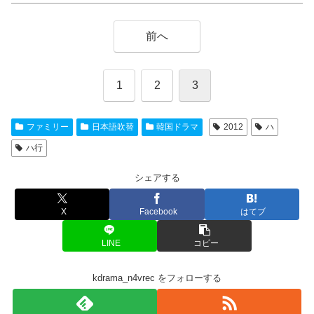
前へ
1
2
3
ファミリー
日本語吹替
韓国ドラマ
2012
ハ
ハ行
シェアする
X
Facebook
はてブ
LINE
コピー
kdrama_n4vrec をフォローする