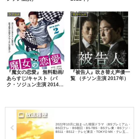
ラブコメ
サスペンス
『魔女の恋愛』 無料動画/
『被告人』吹き替え声優一
あらすじ/キャスト（パ
覧 （チソン主演 2017年）
ク・ソジュン主演 2014
年）
2022年10月に始まった韓国ドラマ （BSプレミアム・
BS日テレ・BS朝日・BS-TBS・BSテレ東・BSフジ・
BS11・BS12・テレビ東京・TOKYO MX・テレ玉・
チバテレ・テレビ神奈川・テレビ大阪・サンテレビ・