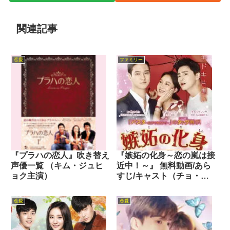
関連記事
恋愛
ファミリー
『プラハの恋人』吹き替え
『嫉妬の化身～恋の嵐は接
声優一覧 （キム・ジュヒ
近中！～』 無料動画/あら
ョク主演）
すじ/キャスト（チョ・ジ
ョンソク主演 2016年）
恋愛
恋愛