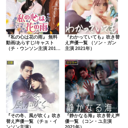
『私の心は花の雨』 無料
『わかっていても』吹き替
動画/あらすじ/キャスト
え声優一覧 （ソン・ガン
（チ・ウンソン主演 2016
主演 2021年）
年）
恋愛
スリラー
『その冬、風が吹く』吹き
『静かなる海』吹き替え声
替え声優一覧 （チョ・イ
優一覧 （コン・ユ主演
ンソン主演）
2021年）