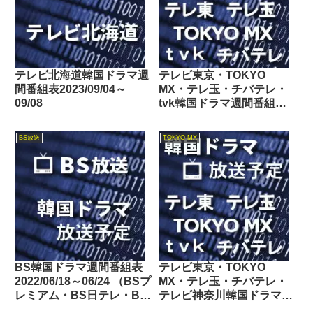
テレビ北海道韓国ドラマ週
テレビ東京・TOKYO
間番組表2023/09/04～
MX・テレ玉・チバテレ・
09/08
tvk韓国ドラマ週間番組表
2018/05/26～06/01
BS放送
TOKYO MX
BS韓国ドラマ週間番組表
テレビ東京・TOKYO
2022/06/18～06/24 （BSプ
MX・テレ玉・チバテレ・
レミアム・BS日テレ・BS
テレビ神奈川韓国ドラマ週
朝日・BS-TBS・BSテレ
間番組表2020/08/22～