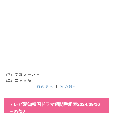
（字） 字 幕 ス ー パ ー
（二） 二 ヶ 国 語
前 の 週 へ
|
次 の 週 へ
テレビ愛知韓国ドラマ週間番組表2024/09/16
～09/20