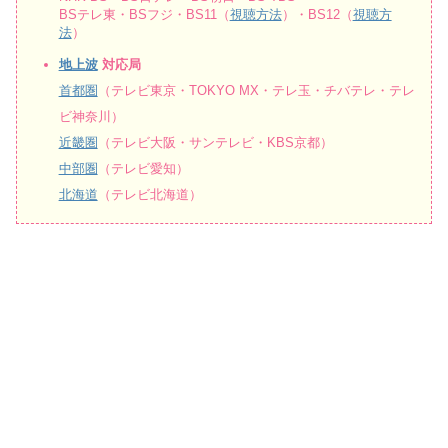
BSテレ東・BSフジ・BS11（
視聴方法
）・BS12（
視聴方
法
）
地上波
対応局
首都圏
（テレビ東京・TOKYO MX・テレ玉・チバテレ・テレ
ビ神奈川）
近畿圏
（テレビ大阪・サンテレビ・KBS京都）
中部圏
（テレビ愛知）
北海道
（テレビ北海道）