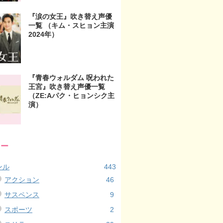
『涙の女王』吹き替え声優
一覧 （キム・スヒョン主演
2024年）
『青春ウォルダム 呪われた
王宮』吹き替え声優一覧
（ZE:Aパク・ヒョンシク主
演）
リー
ンル
443
アクション
46
サスペンス
9
スポーツ
2