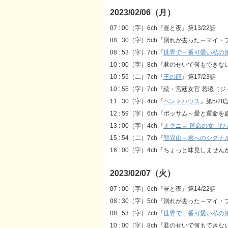
2023/02/06（月）
07 : 00（字）6ch『昼と夜』第13/22話
08 : 30（字）5ch『別れが去った～マイ
08 : 53（字）7ch『
世界で一番可愛い私の
10 : 00（字）8ch『君のせいで何もできな
10 : 55（二）7ch『
王の顔
』第17/23話
10 : 55（字）7ch『続・宮廷女官 若曦（
11 : 30（字）4ch『
ペントハウス
』第5/28
12 : 59（字）6ch『ポッサム～愛と運命を
13 : 00（字）4ch『
オクニョ 運命の女（ひ
15 : 54（二）7ch『
智異山～君へのシグナ
16 : 00（字）4ch『ちょっと味見しませんか
2023/02/07（火）
07 : 00（字）6ch『昼と夜』第14/22話
08 : 30（字）5ch『別れが去った～マイ
08 : 53（字）7ch『
世界で一番可愛い私の
10 : 00（字）8ch『君のせいで何もできな