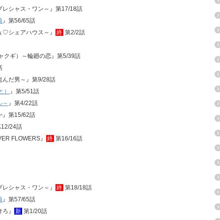
・プレシャス・ワン～』第17/18話
娘
』第56/65話
ュシュ♡シェアハウス～』
終
第2/2話
ジャクギ）～輪廻の恋』第5/39話
話
盗んだ男～』第9/28話
と）
』第5/51話
ル～
』第4/22話
』第15/62話
12/24話
OVER FLOWERS』
終
第16/16話
イ・プレシャス・ワン～』
終
第18/18話
娘
』第57/65話
けろ』
新
第1/20話