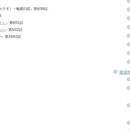
ジャクギ）～輪廻の恋』第6/39話
話
と）
』第6/51話
ル～
』第5/22話
』第16/62話
放送