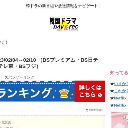
韓ドラの新番組や放送情報をナビゲート！
います
/02/04～02/10 （BSプレミアム・BS日テ
Sテレ東・BSフジ）
知って
スポンサーリンク
★
いまか
★
これか
★
Netf
★
Netfl
2023/02/03
02/10