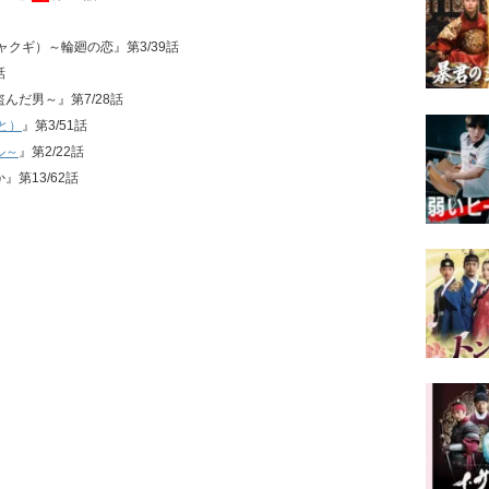
ジャクギ）～輪廻の恋』第3/39話
話
盗んだ男～』第7/28話
と）
』第3/51話
ル～
』第2/22話
』第13/62話