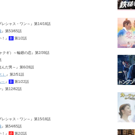
・プレシャス・ワン～』第14/18話
娘
』第53/65話
い！』
新
第1/2話
ジャクギ）～輪廻の恋』第2/39話
話
盗んだ男～』第6/28話
と）
』第2/51話
ル～
』
新
第1/22話
』第12/62話
・プレシャス・ワン～』第15/18話
娘
』第54/65話
い！』
終
第2/2話