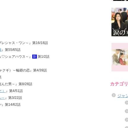
・プレシャス・ワン～』第16/18話
娘
』第55/65話
ュシュ♡シェアハウス～』
新
第1/2話
ジャクギ）～輪廻の恋』第4/39話
話
カテゴ
盗んだ男～』第8/28話
と）
』第4/51話
ジャ
ル～
』第3/22話
』第14/62話