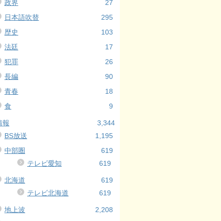
政界
27
日本語吹替
295
歴史
103
法廷
17
犯罪
26
長編
90
青春
18
食
9
情報
3,344
BS放送
1,195
中部圏
619
テレビ愛知
619
北海道
619
テレビ北海道
619
地上波
2,208