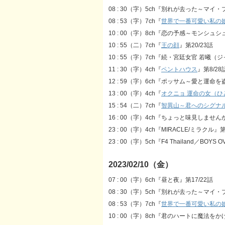
08 : 30（字）5ch『別れが去った～マイ
08 : 53（字）7ch『
世界で一番可愛い私の
10 : 00（字）8ch『恋の予感～モンシ
10 : 55（二）7ch『
王の顔
』第20/23話
10 : 55（字）7ch『続・宮廷女官 若曦（
11 : 30（字）4ch『
ペントハウス
』第8/28
12 : 59（字）6ch『ポッサム～愛と運命を
13 : 00（字）4ch『
オクニョ 運命の女（ひ
15 : 54（二）7ch『
智異山～君へのシグナ
16 : 00（字）4ch『ちょっと味見しませんか
23 : 00（字）4ch『MIRACLE/ミラクル』第
23 : 00（字）5ch『F4 Thailand／BOYS 
2023/02/10（金）
07 : 00（字）6ch『昼と夜』第17/22話
08 : 30（字）5ch『別れが去った～マ
08 : 53（字）7ch『
世界で一番可愛い私の
10 : 00（字）8ch『君のハートに魔法をか