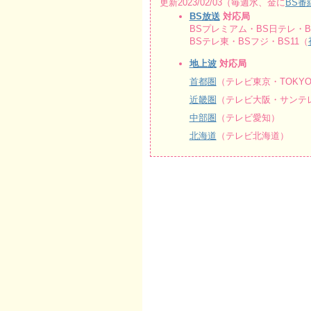
更新2023/02/03（毎週水、金に
BS番
BS放送
対応局
BSプレミアム・BS日テレ・BS
BSテレ東・BSフジ・BS11（
地上波
対応局
首都圏
（テレビ東京・TOKY
近畿圏
（テレビ大阪・サンテレ
中部圏
（テレビ愛知）
北海道
（テレビ北海道）