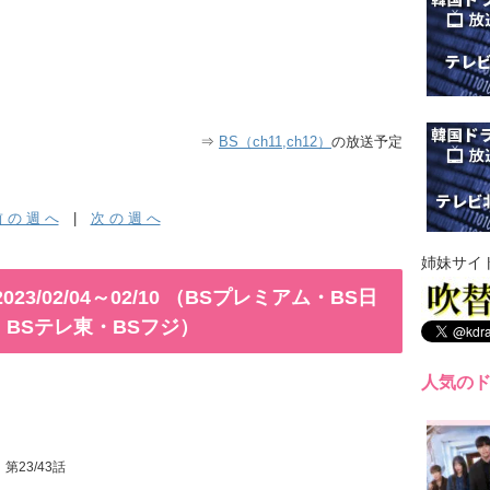
⇒
BS（ch11,ch12）
の放送予定
 の 週 へ
|
次 の 週 へ
姉妹サイ
3/02/04～02/10 （BSプレミアム・BS日
S・BSテレ東・BSフジ）
人気の
』第23/43話