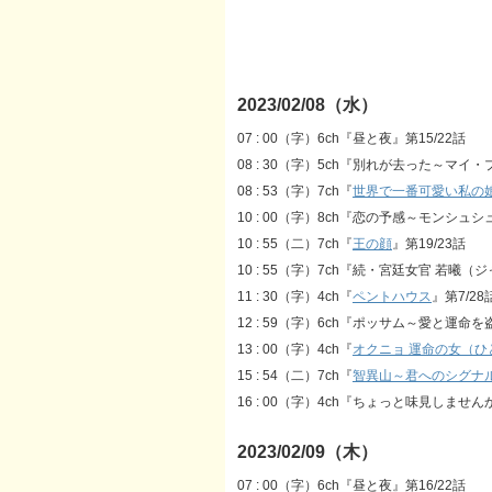
2023/02/08（水）
07 : 00（字）6ch『昼と夜』第15/22話
08 : 30（字）5ch『別れが去った～マイ
08 : 53（字）7ch『
世界で一番可愛い私の
10 : 00（字）8ch『恋の予感～モンシ
10 : 55（二）7ch『
王の顔
』第19/23話
10 : 55（字）7ch『続・宮廷女官 若曦（
11 : 30（字）4ch『
ペントハウス
』第7/28
12 : 59（字）6ch『ポッサム～愛と運命を
13 : 00（字）4ch『
オクニョ 運命の女（ひ
15 : 54（二）7ch『
智異山～君へのシグナ
16 : 00（字）4ch『ちょっと味見しませんか
2023/02/09（木）
07 : 00（字）6ch『昼と夜』第16/22話