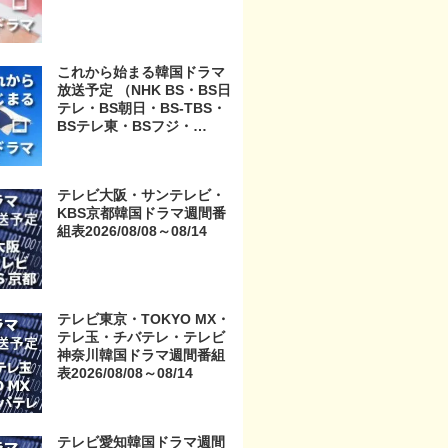
これから始まる韓国ドラマ
放送予定 （NHK BS・BS日
テレ・BS朝日・BS-TBS・
BSテレ東・BSフジ・
BS11・BS12・テレビ東
京・TOKYO MX・テレ玉・
チバテレ・テレビ神奈川・
テレビ大阪・サンテレビ・
テレビ大阪・サンテレビ・
KBS京都韓国ドラマ週間番
KBS京都・テレビ愛知・テ
組表2026/08/08～08/14
レビ北海道）
テレビ東京・TOKYO MX・
テレ玉・チバテレ・テレビ
神奈川韓国ドラマ週間番組
表2026/08/08～08/14
テレビ愛知韓国ドラマ週間