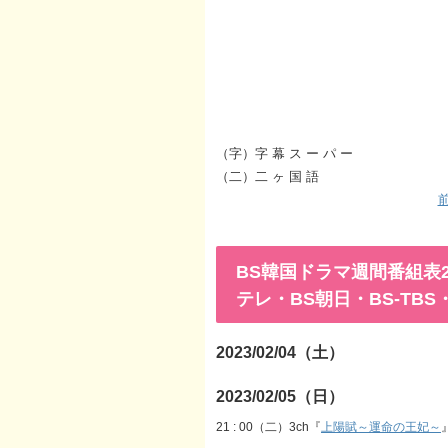
（字）字 幕 ス ー パ ー
（二）二 ヶ 国 語
前
BS韓国ドラマ週間番組表202
テレ・BS朝日・BS-TB
2023/02/04（土）
2023/02/05（日）
21 : 00（二）3ch『
上陽賦～運命の王妃～