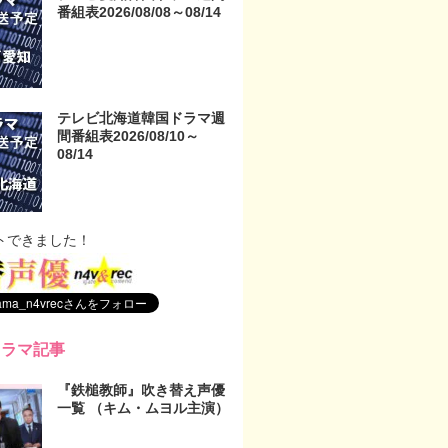
番組表2026/08/08～08/14
テレビ北海道韓国ドラマ週
間番組表2026/08/10～
08/14
トできました！
ドラマ記事
『鉄槌教師』吹き替え声優
一覧 （キム・ムヨル主演）