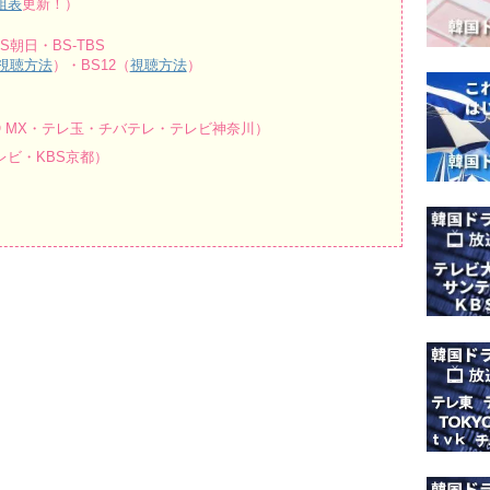
組表
更新！）
朝日・BS-TBS
視聴方法
）・BS12（
視聴方法
）
O MX・テレ玉・チバテレ・テレビ神奈川）
ビ・KBS京都）