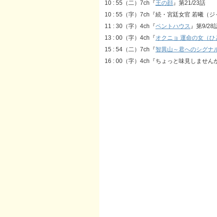
10 : 55（二）7ch『
王の顔
』第21/23話
10 : 55（字）7ch『続・宮廷女官 若曦（
11 : 30（字）4ch『
ペントハウス
』第9/28
13 : 00（字）4ch『
オクニョ 運命の女（ひ
15 : 54（二）7ch『
智異山～君へのシグナ
16 : 00（字）4ch『ちょっと味見しませんか