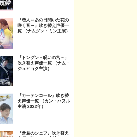
『恋人～あの日聞いた花の
咲く音～』吹き替え声優一
覧 （ナムグン・ミン主演）
『トングン－呪いの宮－』
吹き替え声優一覧 （ナム・
ジュヒョク主演）
『カーテンコール』吹き替
え声優一覧 （カン・ハヌル
主演 2022年）
『暴君のシェフ』吹き替え