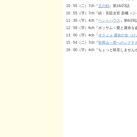
10 : 55（二）7ch『
王の顔
』第18/23話
10 : 55（字）7ch『続・宮廷女官 若曦（
11 : 30（字）4ch『
ペントハウス
』第6/28
12 : 59（字）6ch『ポッサム～愛と運命を
13 : 00（字）4ch『
オクニョ 運命の女（ひ
15 : 54（二）7ch『
智異山～君へのシグナ
16 : 00（字）4ch『ちょっと味見しませんか