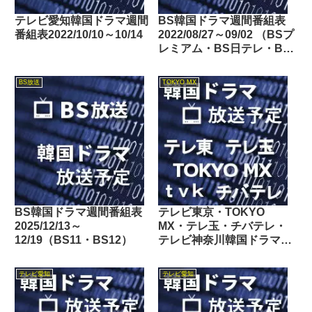
テレビ愛知韓国ドラマ週間
BS韓国ドラマ週間番組表
番組表2022/10/10～10/14
2022/08/27～09/02 （BSプ
レミアム・BS日テレ・BS
朝日・BS-TBS・BSテレ
東・BSフジ）
BS放送
TOKYO MX
BS韓国ドラマ週間番組表
テレビ東京・TOKYO
2025/12/13～
MX・テレ玉・チバテレ・
12/19（BS11・BS12）
テレビ神奈川韓国ドラマ週
間番組表2020/01/18～
01/24
テレビ愛知
テレビ愛知