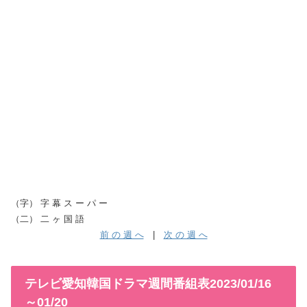
（字） 字 幕 ス ー パ ー
（二） 二 ヶ 国 語
前 の 週 へ
|
次 の 週 へ
テレビ愛知韓国ドラマ週間番組表2023/01/16
～01/20