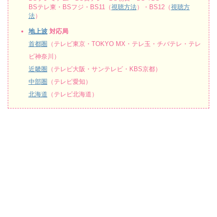
BSテレ東・BSフジ・BS11（
視聴方法
）・BS12（
視聴方
法
）
地上波
対応局
首都圏
（テレビ東京・TOKYO MX・テレ玉・チバテレ・テレ
ビ神奈川）
近畿圏
（テレビ大阪・サンテレビ・KBS京都）
中部圏
（テレビ愛知）
北海道
（テレビ北海道）