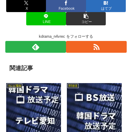
X
Facebook
はてブ
LINE
コピー
kdrama_n4vrec をフォローする
関連記事
テレビ愛知
BS放送