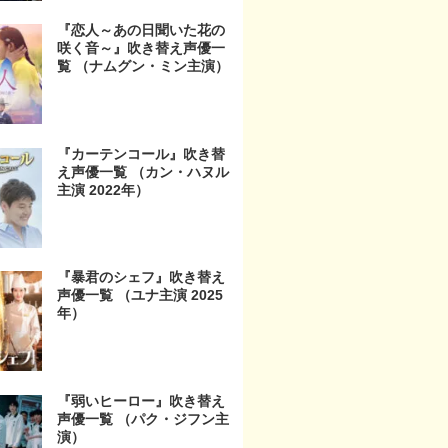
『恋人～あの日聞いた花の
咲く音～』吹き替え声優一
覧 （ナムグン・ミン主演）
『カーテンコール』吹き替
え声優一覧 （カン・ハヌル
主演 2022年）
『暴君のシェフ』吹き替え
声優一覧 （ユナ主演 2025
年）
『弱いヒーロー』吹き替え
声優一覧 （パク・ジフン主
演）