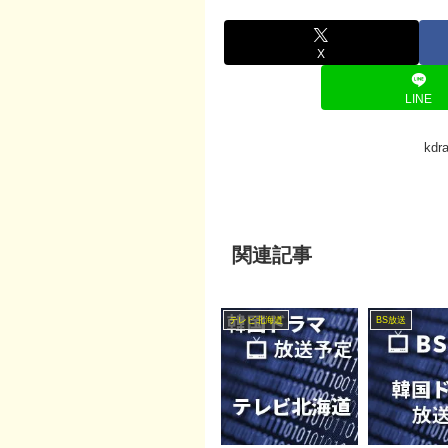
X
LINE
kd
関連記事
テレビ北海道
BS放送