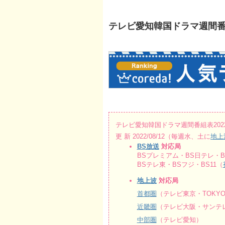
テレビ愛知韓国ドラマ週間番組表20
テレビ愛知韓国ドラマ週間番組表2022/08
更 新 2022/08/12（毎週水、土に
地上
BS放送
対応局
BSプレミアム・BS日テレ・BS
BSテレ東・BSフジ・BS11（
地上波
対応局
首都圏
（テレビ東京・TOKY
近畿圏
（テレビ大阪・サンテレ
中部圏
（テレビ愛知）