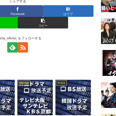
シェアする
Facebook
はてブ
コピー
rama_n4vrec をフォローする
KBS京都
BS放送