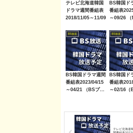
テレビ北海道韓国
BS韓国ド
ドラマ週間番組表
番組表2025/
2018/11/05～11/09
～09/26 
BS・BS
BS朝日・B
BS放送
BS放送
TBS・B
BSフジ）
BS韓国ドラマ週間
BS韓国ド
番組表2023/04/15
番組表2018/
～04/21 （BSプレ
～02/16（
ミアム・BS日テ
BS12・Dli
レ・BS朝日・BS-
TBS・BSテレ東・
BSフジ）
テレビ北海道
間番組表2022/