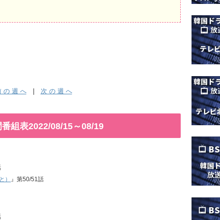
 の 週 へ
|
次 の 週 へ
2022/08/15～08/19
話
と）
』第50/51話
話