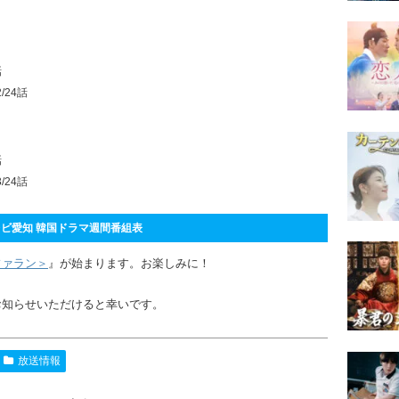
話
/24話
話
/24話
ビ愛知 韓国ドラマ週間番組表
ファラン＞
』が始まります。お楽しみに！
お知らせいただけると幸いです。
放送情報