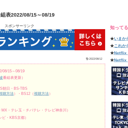
22/08/15～08/19
スポンサーリンク
知って
★
いまか
★
これか
★
Netf
2022/08/12
★
Netfl
/15～08/19
波
番組表更新）
朝日・BS-TBS
視聴方法
）・BS12（
視聴方法
）
O MX・テレ玉・チバテレ・テレビ神奈川）
ビ・KBS京都）