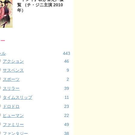
覧 （チ・ジニ主演 2010
年）
リー
ンル
443
アクション
46
サスペンス
9
スポーツ
2
スリラー
39
タイムスリップ
11
ドロドロ
23
ヒューマン
22
ファミリー
49
ファンタジー
38