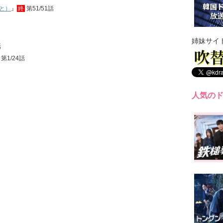
と）
』
終
第51/51話
姉妹サイ
話
第1/24話
人気の