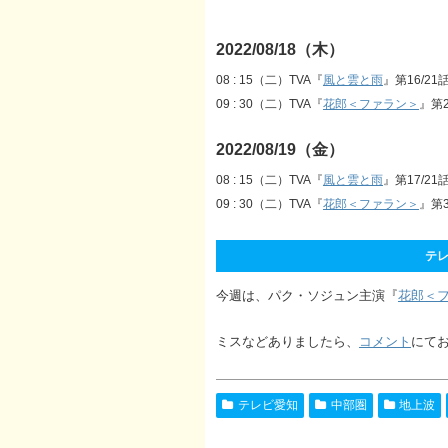
2022/08/18（木）
08 : 15（二）TVA『
風と雲と雨
』第16/21
09 : 30（二）TVA『
花郎＜ファラン＞
』第2
2022/08/19（金）
08 : 15（二）TVA『
風と雲と雨
』第17/21
09 : 30（二）TVA『
花郎＜ファラン＞
』第3
テレ
今週は、パク・ソジュン主演『
花郎＜
ミスなどありましたら、
コメント
にて
テレビ愛知
中部圏
地上波