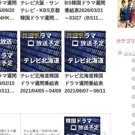
ラマ週間
テレビ大阪・サン
BS韓国ドラマ週間
09/20
テレビ・KBS京都
番組表2026/03/21
（NHK
韓国ドラマ週間番
～03/27（BS11・
日テレ・
組表2018/04/30～
BS12）
S-
05/04
テレビ北海道
テレビ北海道
カテゴ
Sテレ東・
ジャ
ラマ週間
テレビ北海道韓国
テレビ北海道韓国
02/10
ドラマ週間番組表
ドラマ週間番組表
BS11・
2021/04/05～04/09
2021/06/07～06/11
fe）
韓国ドラマ週
テレビ東京・TOKYO MX・
08/15～
テレ玉・チバテレ・テレビ