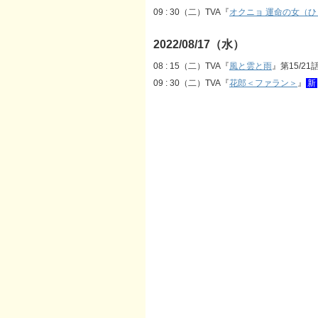
09 : 30（二）TVA『
オクニョ 運命の女（ひ
2022/08/17（水）
08 : 15（二）TVA『
風と雲と雨
』第15/21
09 : 30（二）TVA『
花郎＜ファラン＞
』
新