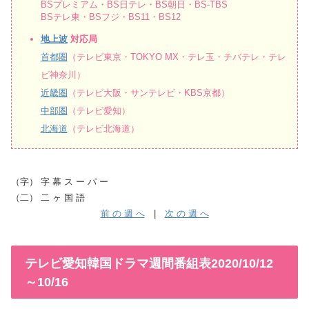
BSプレミアム・BS日テレ・BS朝日・BS-TBS
BSテレ東・BSフジ・BS11・BS12
地上波
対応局
首都圏
（テレビ東京・TOKYO MX・テレ玉・チバテレ・テレ
ビ神奈川）
近畿圏
（テレビ大阪・サンテレビ・KBS京都）
中部圏
（テレビ愛知）
北海道
（テレビ北海道）
（字） 字 幕 ス ー パ ー
（二） 二 ヶ 国 語
前 の 週 へ
|
次 の 週 へ
テレビ愛知韓国ドラマ週間番組表2020/10/12
～10/16