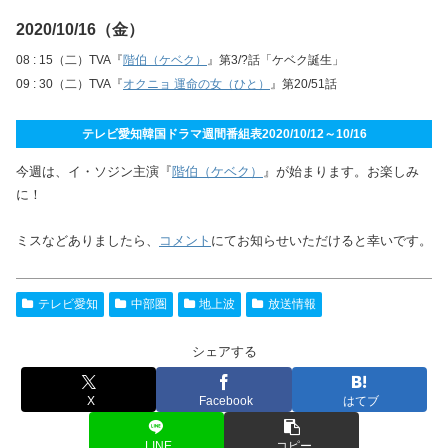
2020/10/16（金）
08 : 15（二）TVA『
階伯（ケベク）
』第3/?話「ケベク誕生」
09 : 30（二）TVA『
オクニョ 運命の女（ひと）
』第20/51話
テレビ愛知韓国ドラマ週間番組表2020/10/12～10/16
今週は、イ・ソジン主演『
階伯（ケベク）
』が始まります。お楽しみ
に！
ミスなどありましたら、
コメント
にてお知らせいただけると幸いです。
テレビ愛知
中部圏
地上波
放送情報
シェアする
X
Facebook
はてブ
LINE
コピー