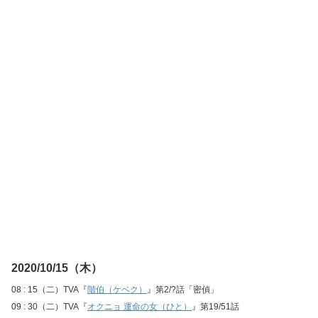
2020/10/15（木）
08 : 15（二）TVA『
階伯（ケベク）
』第2/?話「密偵」
09 : 30（二）TVA『
オクニョ 運命の女（ひと）
』第19/51話