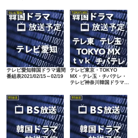
間番組表2022/05/28～
06/03
テレビ愛知
TOKYO MX
テレビ愛知韓国ドラマ週間
テレビ東京・TOKYO
番組表2021/02/15～02/19
MX・テレ玉・チバテレ・
テレビ神奈川韓国ドラマ週
間番組表2020/09/19～
09/25
BS放送
BS放送