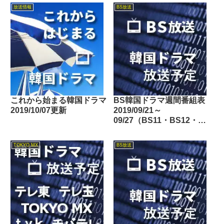
ジ・BS11・BS12・テレビ
放送情報
BS放送
東京・TOKYO MX・テレ
玉・チバテレ・テレビ神奈
川・テレビ大阪・サンテレ
ビ・KBS京都・テレビ愛
知・テレビ北海道）
これから始まる韓国ドラマ
BS韓国ドラマ週間番組表
2019/10/07更新
2019/09/21～
09/27（BS11・BS12・
Dlife）
TOKYO MX
BS放送