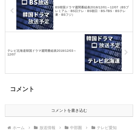
BS韓国ドラマ週間番組表2018/12/01～12/07（BSプ
レミアム・BS日テレ・BS朝日・BS-TBS・BSテレ
東・BSフジ）
テレビ北海道韓国ドラマ週間番組表2018/12/03～
12/07
コメント
コメントを書き込む
ホーム
放送情報
中部圏
テレビ愛知