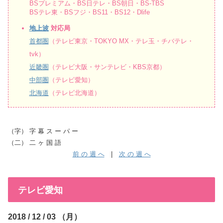
BSプレミアム・BS日テレ・BS朝日・BS-TBS
BSテレ東・BSフジ・BS11・BS12・Dlife
地上波
対応局
首都圏
（テレビ東京・TOKYO MX・テレ玉・チバテレ・
tvk）
近畿圏
（テレビ大阪・サンテレビ・KBS京都）
中部圏
（テレビ愛知）
北海道
（テレビ北海道）
（字） 字 幕 ス ー パ ー
（二） 二 ヶ 国 語
前 の 週 へ
|
次 の 週 へ
テレビ愛知
2018 / 12 / 03 （月）