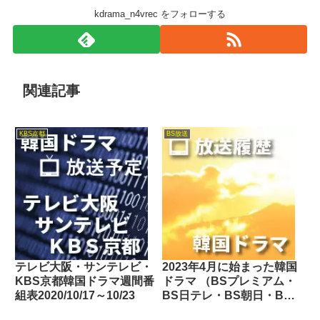
kdrama_n4vrec をフォローする
関連記事
KBS京都
BS放送
テレビ大阪・サンテレビ・
2023年4月に始まった韓国
KBS京都韓国ドラマ週間番
ドラマ （BSプレミアム・
組表2020/10/17～10/23
BS日テレ・BS朝日・BS-
TBS・BSテレ東・BSフ