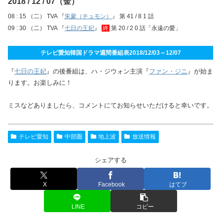
2018 / 12 / 07（金）
08 : 15 （二） TVA 『
朱蒙（チュモン）
』 第 41 / 8 1 話
09 : 30 （二） TVA 『
七日の王妃
』
終
第 20 / 2 0 話「永遠の愛」
テレビ愛知韓国ドラマ週間番組表2018/12/03～12/07
『
七日の王妃
』の後番組は、ハ・ジウォン主演『
ファン・ジニ
』が始ま
ります。お楽しみに！
ミスなどありましたら、コメントにてお知らせいただけると幸いです。
テレビ愛知
中部圏
地上波
放送情報
シェアする
X
Facebook
はてブ
LINE
コピー