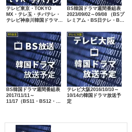
テレビ東京・TOKYO
BS韓国ドラマ週間番組表
MX・テレ玉・チバテレ・
2023/09/02～09/08 （BSプ
テレビ神奈川韓国ドラマ週
レミアム・BS日テレ・BS
間番組表2025/03/08～
朝日・BS-TBS・BSテレ
03/14
東・BSフジ）
BS放送
テレビ大阪
BS韓国ドラマ週間番組表
テレビ大阪2016/10/10～
2017/11/11～
10/14の韓国ドラマ放送予
11/17（BS11・BS12・
定
Dlife）