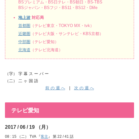
BSプレミアム・BS日テレ・BS朝日・BS-TBS
BSジャパン・BSフジ・BS11・BS12・Dlife
地上波
対応局
首都圏
（テレビ東京・TOKYO MX・tvk）
近畿圏
（テレビ大阪・サンテレビ・KBS京都）
中部圏
（テレビ愛知）
北海道
（テレビ北海道）
（字） 字 幕 ス ー パ ー
（二） 二 ヶ 国 語
前 の 週 へ
|
次 の 週 へ
テレビ愛知
2017 / 06 / 19 （月）
08 : 15 （二） TVA 『
客主
』 第 22 / 41 話