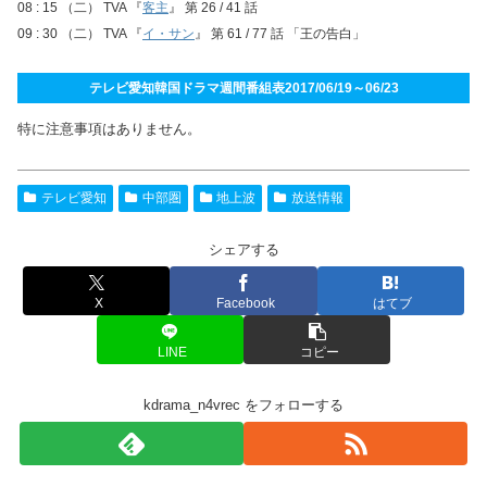
08 : 15 （二） TVA 『
客主
』 第 26 / 41 話
09 : 30 （二） TVA 『
イ・サン
』 第 61 / 77 話 「王の告白」
テレビ愛知韓国ドラマ週間番組表2017/06/19～06/23
特に注意事項はありません。
テレビ愛知
中部圏
地上波
放送情報
シェアする
X
Facebook
はてブ
LINE
コピー
kdrama_n4vrec をフォローする