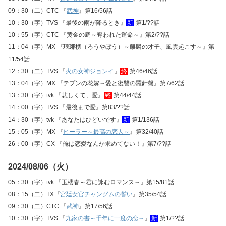
09：30（二）CTC 『
武神
』第16/56話
10：30（字）TVS 『最後の雨が降るとき』
新
第1/??話
10：55（字）CTC 『黄金の庭～奪われた運命～』第2/??話
11：04（字）MX 『琅琊榜（ろうやぼう）～麒麟の才子、風雲起こす～』第
11/54話
12：30（二）TVS 『
火の女神ジョンイ
』
終
第46/46話
13：04（字）MX 『テプンの花嫁～愛と復讐の羅針盤』第7/62話
13：30（字）tvk 『悲しくて、愛』
終
第44/44話
14：00（字）TVS 『最後まで愛』第83/??話
14：30（字）tvk 『あなたはひどいです』
新
第1/136話
15：05（字）MX 『
ヒーラー～最高の恋人～
』第32/40話
26：00（字）CX 『俺は恋愛なんか求めてない！』第7/??話
2024/08/06（火）
05：30（字）tvk 『玉楼春～君に詠むロマンス～』第15/81話
08：15（二）TX『
宮廷女官チャングムの誓い
』第35/54話
09：30（二）CTC 『
武神
』第17/56話
10：30（字）TVS 『
九家の書～千年に一度の恋～
』
新
第1/??話