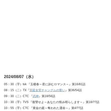
2024/08/07（水）
05：30（字）tvk 『玉楼春～君に詠むロマンス～』第16/81話
08：15（二）TX『
宮廷女官チャングムの誓い
』第36/54話
09：30（二）CTC 『
武神
』第18/56話
10：30（字）TVS 『復讐せよ～あなたの恨み晴らします～』第18/??話
10：55（字）CTC 『黄金の庭～奪われた運命～』第4/??話