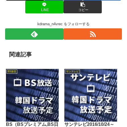
LINE
コピー
kdrama_n4vrec をフォローする
関連記事
BS放送
サンテレビ
BS（BSプレミアム,BS日
サンテレビ2016/10/24～