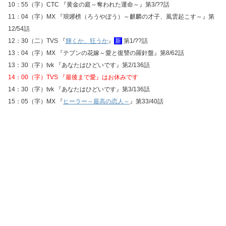
10：55（字）CTC 『黄金の庭～奪われた運命～』第3/??話
11：04（字）MX 『琅琊榜（ろうやぼう）～麒麟の才子、風雲起こす～』第
12/54話
12：30（二）TVS 『
輝くか、狂うか
』
新
第1/??話
13：04（字）MX 『テプンの花嫁～愛と復讐の羅針盤』第8/62話
13：30（字）tvk 『あなたはひどいです』第2/136話
14：00（字）TVS 『最後まで愛』はお休みです
14：30（字）tvk 『あなたはひどいです』第3/136話
15：05（字）MX 『
ヒーラー～最高の恋人～
』第33/40話