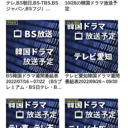
テレ,BS朝日,BS-TBS,BS
10/28の韓国ドラマ放送予
ジャパン,BSフジ）
定
2016/09/10～09/16の韓国
ドラマ放送予定
BS放送
テレビ愛知
BS韓国ドラマ週間番組表
テレビ愛知韓国ドラマ週間
2022/07/16～07/22 （BSプ
番組表2022/09/26～09/30
レミアム・BS日テレ・BS
朝日・BS-TBS・BSテレ
東・BSフジ）
TOKYO MX
KBS京都