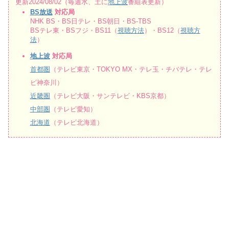
更新2024/08/02（毎週水、土に
地上波
番組表更新）
BS放送
対応局
NHK BS・BS日テレ・BS朝日・BS-TBS
BSテレ東・BSフジ・BS11（
視聴方法
）・BS12（
視聴方
法
）
地上波
対応局
首都圏
（テレビ東京・TOKYO MX・テレ玉・チバテレ・テレ
ビ神奈川）
近畿圏
（テレビ大阪・サンテレビ・KBS京都）
中部圏
（テレビ愛知）
北海道
（テレビ北海道）