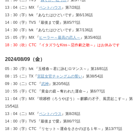
12：30（二）TVS 『
輝くか、狂うか
』第3/??話
13：04（二）MX 『
ペントハウス
』第7/28話
13：30（字）tvk 『あなたはひどいです』第6/136話
14：00（字）TVS 『最後まで愛』第85/??話
14：30（字）tvk 『あなたはひどいです』第7/136話
15：05（字）MX 『
ヒーラー～最高の恋人～
』第35/40話
18：30（吹）CTC 『イタズラなKiss～惡作劇之吻～』はお休みです
2024/08/09（金）
05：30（字）tvk 『玉楼春～君に詠むロマンス～』第18/81話
08：15（二）TX『
宮廷女官チャングムの誓い
』第38/54話
09：30（二）CTC 『
武神
』第20/56話
10：55（字）CTC 『黄金の庭～奪われた運命～』第6/??話
11：04（字）MX 『琅琊榜（ろうやぼう）～麒麟の才子、風雲起こす～』第
15/54話
13：04（二）MX 『
ペントハウス
』第8/28話
14：00（字）TVS 『最後まで愛』第86/??話
18：30（字）CTC 『リセット～運命をさかのぼる１年～』第13/??話