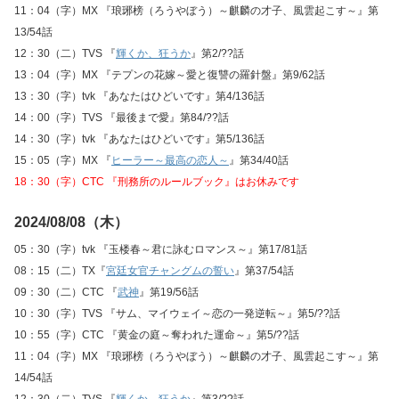
11：04（字）MX 『琅琊榜（ろうやぼう）～麒麟の才子、風雲起こす～』第
13/54話
12：30（二）TVS 『
輝くか、狂うか
』第2/??話
13：04（字）MX 『テプンの花嫁～愛と復讐の羅針盤』第9/62話
13：30（字）tvk 『あなたはひどいです』第4/136話
14：00（字）TVS 『最後まで愛』第84/??話
14：30（字）tvk 『あなたはひどいです』第5/136話
15：05（字）MX 『
ヒーラー～最高の恋人～
』第34/40話
18：30（字）CTC 『刑務所のルールブック』はお休みです
2024/08/08（木）
05：30（字）tvk 『玉楼春～君に詠むロマンス～』第17/81話
08：15（二）TX『
宮廷女官チャングムの誓い
』第37/54話
09：30（二）CTC 『
武神
』第19/56話
10：30（字）TVS 『サム、マイウェイ～恋の一発逆転～』第5/??話
10：55（字）CTC 『黄金の庭～奪われた運命～』第5/??話
11：04（字）MX 『琅琊榜（ろうやぼう）～麒麟の才子、風雲起こす～』第
14/54話