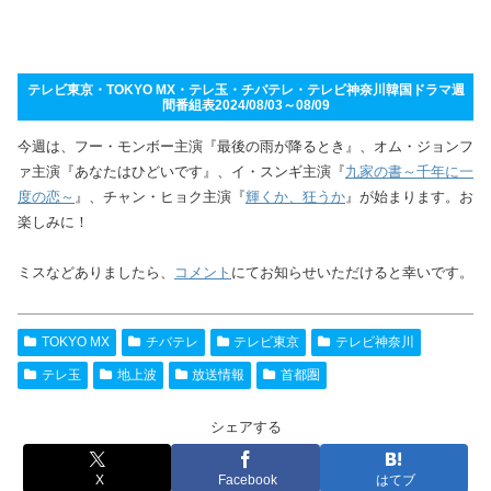
テレビ東京・TOKYO MX・テレ玉・チバテレ・テレビ神奈川韓国ドラマ週
間番組表2024/08/03～08/09
今週は、フー・モンボー主演『最後の雨が降るとき』、オム・ジョンフ
ァ主演『あなたはひどいです』、イ・スンギ主演『
九家の書～千年に一
度の恋～
』、チャン・ヒョク主演『
輝くか、狂うか
』が始まります。お
楽しみに！
ミスなどありましたら、
コメント
にてお知らせいただけると幸いです。
TOKYO MX
チバテレ
テレビ東京
テレビ神奈川
テレ玉
地上波
放送情報
首都圏
シェアする
X
Facebook
はてブ