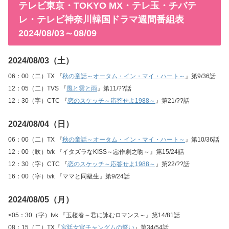
テレビ東京・TOKYO MX・テレ玉・チバテ
レ・テレビ神奈川韓国ドラマ週間番組表
2024/08/03～08/09
2024/08/03（土）
06：00（二）TX 『
秋の童話～オータム・イン・マイ・ハート～
』第9/36話
12：05（二）TVS 『
風と雲と雨
』第11/??話
12：30（字）CTC 『
恋のスケッチ～応答せよ1988～
』第21/??話
2024/08/04（日）
06：00（二）TX 『
秋の童話～オータム・イン・マイ・ハート～
』第10/36話
12：00（吹）tvk 『イタズラなKISS～惡作劇之吻～』第15/24話
12：30（字）CTC 『
恋のスケッチ～応答せよ1988～
』第22/??話
16：00（字）tvk 『ママと同級生』第9/24話
2024/08/05（月）
<05：30（字）tvk 『玉楼春～君に詠むロマンス～』第14/81話
08：15（二）TX『
宮廷女官チャングムの誓い
』第34/54話