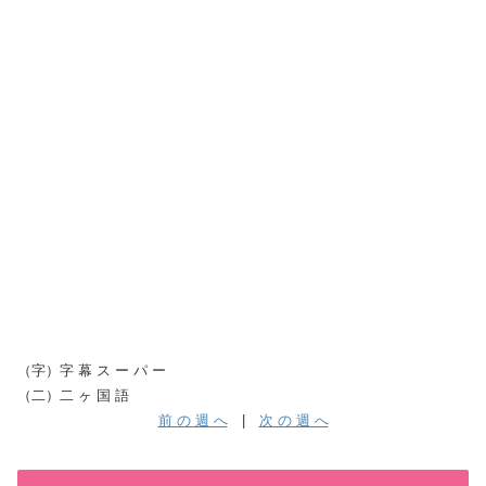
（字）字 幕 ス ー パ ー
（二）二 ヶ 国 語
前 の 週 へ
|
次 の 週 へ