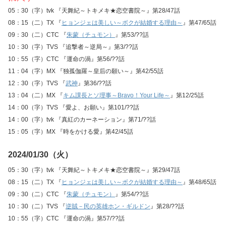
05：30（字）tvk 『天舞紀～トキメキ★恋空書院～』第28/47話
08：15（二）TX 『
ヒョンジェは美しい～ボクが結婚する理由～
』第47/65話
09：30（二）CTC 『
朱蒙（チュモン）
』第53/??話
10：30（字）TVS 『追撃者～逆局～』第3/??話
10：55（字）CTC 『運命の渦』第56/??話
11：04（字）MX 『独孤伽羅～皇后の願い～』第42/55話
12：30（字）TVS 『
武神
』第36/??話
13：04（二）MX 『
キム課長とソ理事～Bravo！Your Life～
』第12/25話
14：00（字）TVS 『愛よ、お願い』第101/??話
14：00（字）tvk 『真紅のカーネーション』第71/??話
15：05（字）MX 『時をかける愛』第42/45話
2024/01/30（火）
05：30（字）tvk 『天舞紀～トキメキ★恋空書院～』第29/47話
08：15（二）TX 『
ヒョンジェは美しい～ボクが結婚する理由～
』第48/65話
09：30（二）CTC 『
朱蒙（チュモン）
』第54/??話
10：30（二）TVS 『
逆賊－民の英雄ホン・ギルドン
』第28/??話
10：55（字）CTC 『運命の渦』第57/??話