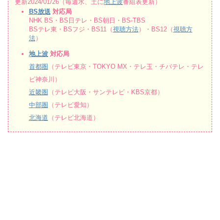
更新2024/01/26（毎週水、土に
地上波
番組表更新）
BS放送
対応局
NHK BS・BS日テレ・BS朝日・BS-TBS
BSテレ東・BSフジ・BS11（
視聴方法
）・BS12（
視聴方
法
）
地上波
対応局
首都圏
（テレビ東京・TOKYO MX・テレ玉・チバテレ・テレ
ビ神奈川）
近畿圏
（テレビ大阪・サンテレビ・KBS京都）
中部圏
（テレビ愛知）
北海道
（テレビ北海道）