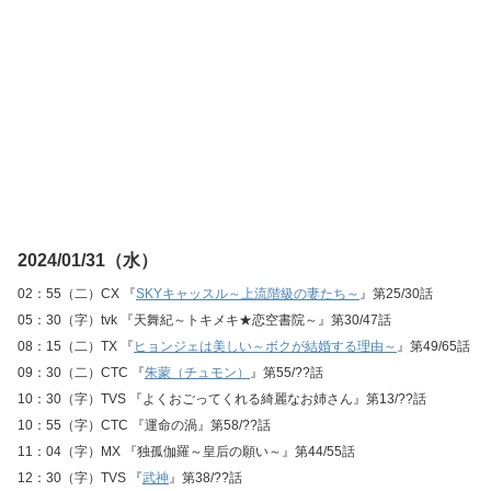
2024/01/31（水）
02：55（二）CX 『
SKYキャッスル～上流階級の妻たち～
』第25/30話
05：30（字）tvk 『天舞紀～トキメキ★恋空書院～』第30/47話
08：15（二）TX 『
ヒョンジェは美しい～ボクが結婚する理由～
』第49/65話
09：30（二）CTC 『
朱蒙（チュモン）
』第55/??話
10：30（字）TVS 『よくおごってくれる綺麗なお姉さん』第13/??話
10：55（字）CTC 『運命の渦』第58/??話
11：04（字）MX 『独孤伽羅～皇后の願い～』第44/55話
12：30（字）TVS 『
武神
』第38/??話