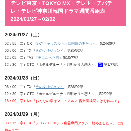
テレビ東京・TOKYO MX・テレ玉・チバテ
レ・テレビ神奈川韓国ドラマ週間番組表
2024/01/27～02/02
2024/01/27（土）
02：55（二）CX 『
SKYキャッスル～上流階級の妻たち～
』第24/30話
06：00（二）TX 『
火の女神ジョンイ
』第85/92話
12：05（二）TVS 『
王になった男
』第10/??話
12：30（字）CTC 『ホテルデルーナ～月明かりの恋人～』
新
第1/??話
2024/01/28（日）
06：00（二）TX 『
火の女神ジョンイ
』第86/92話
12：30（字）CTC 『ホテルデルーナ～月明かりの恋人～』第2/??話
16：00（字）tvk 『おんなの幸せマニュアル２ 俗女養成記』はお休みです
2024/01/29（月）
03：15（字）TX 『デリバリーマン～幽霊専門タクシー始めました～』はお
休みです