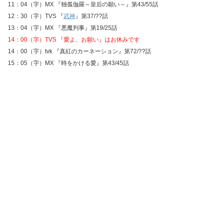
11：04（字）MX 『独孤伽羅～皇后の願い～』第43/55話
12：30（字）TVS 『
武神
』第37/??話
13：04（字）MX 『悪魔判事』第19/25話
14：00（字）TVS 『愛よ、お願い』はお休みです
14：00（字）tvk 『真紅のカーネーション』第72/??話
15：05（字）MX 『時をかける愛』第43/45話