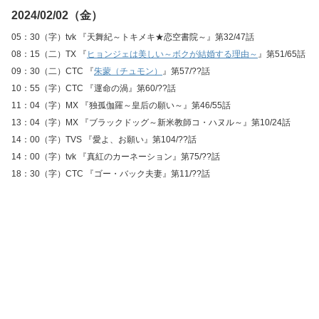
2024/02/02（金）
05：30（字）tvk 『天舞紀～トキメキ★恋空書院～』第32/47話
08：15（二）TX 『
ヒョンジェは美しい～ボクが結婚する理由～
』第51/65話
09：30（二）CTC 『
朱蒙（チュモン）
』第57/??話
10：55（字）CTC 『運命の渦』第60/??話
11：04（字）MX 『独孤伽羅～皇后の願い～』第46/55話
13：04（字）MX 『ブラックドッグ～新米教師コ・ハヌル～』第10/24話
14：00（字）TVS 『愛よ、お願い』第104/??話
14：00（字）tvk 『真紅のカーネーション』第75/??話
18：30（字）CTC 『ゴー・バック夫妻』第11/??話