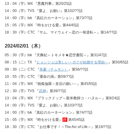
13：04（字）MX 『悪魔判事』第20/25話
14：00（字）TVS 『愛よ、お願い』第102/??話
14：00（字）tvk 『真紅のカーネーション』第73/??話
15：05（字）MX 『時をかける愛』第44/45話
18：30（字）CTC 『サム、マイウェイ～恋の一発逆転～』第14/??話
2024/02/01（木）
05：30（字）tvk 『天舞紀～トキメキ★恋空書院～』第31/47話
08：15（二）TX 『
ヒョンジェは美しい～ボクが結婚する理由～
』第50/65話
09：30（二）CTC 『
朱蒙（チュモン）
』第56/??話
10：55（字）CTC 『運命の渦』第59/??話
11：04（字）MX 『独孤伽羅～皇后の願い～』第45/55話
12：30（字）TVS 『
武神
』第39/??話
13：04（字）MX 『ブラックドッグ～新米教師コ・ハヌル～』第9/24話
14：00（字）TVS 『愛よ、お願い』第103/??話
14：00（字）tvk 『真紅のカーネーション』第74/??話
15：05（字）MX 『時をかける愛』
終
第45/45話
18：30（字）CTC 『お仕事です！～The Arc of Life～』第19/??話