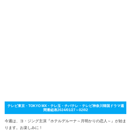
テレビ東京・TOKYO MX・テレ玉・チバテレ・テレビ神奈川韓国ドラマ週
間番組表2024/01/27～02/02
今週は、ヨ・ジング主演『ホテルデルーナ～月明かりの恋人～』が始ま
ります。お楽しみに！