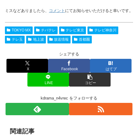
ミスなどありましたら、
コメント
にてお知らせいただけると幸いです。
TOKYO MX
チバテレ
テレビ東京
テレビ神奈川
テレ玉
地上波
放送情報
首都圏
シェアする
X
Facebook
はてブ
LINE
コピー
kdrama_n4vrec をフォローする
関連記事