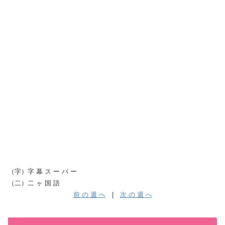
（字）字 幕 ス ー パ ー
（二）二 ヶ 国 語
前 の 週 へ
|
次 の 週 へ